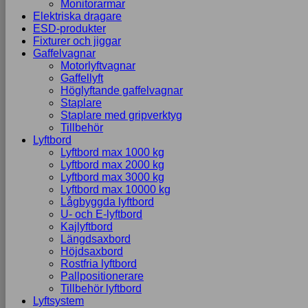
Monitorarmar
Elektriska dragare
ESD-produkter
Fixturer och jiggar
Gaffelvagnar
Motorlyftvagnar
Gaffellyft
Höglyftande gaffelvagnar
Staplare
Staplare med gripverktyg
Tillbehör
Lyftbord
Lyftbord max 1000 kg
Lyftbord max 2000 kg
Lyftbord max 3000 kg
Lyftbord max 10000 kg
Lågbyggda lyftbord
U- och E-lyftbord
Kajlyftbord
Längdsaxbord
Höjdsaxbord
Rostfria lyftbord
Pallpositionerare
Tillbehör lyftbord
Lyftsystem