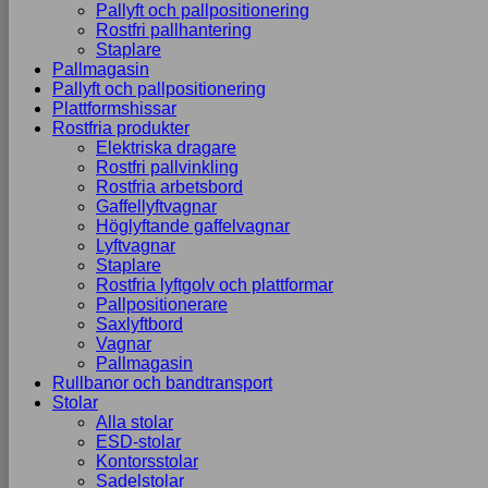
Pallyft och pallpositionering
Rostfri pallhantering
Staplare
Pallmagasin
Pallyft och pallpositionering
Plattformshissar
Rostfria produkter
Elektriska dragare
Rostfri pallvinkling
Rostfria arbetsbord
Gaffellyftvagnar
Höglyftande gaffelvagnar
Lyftvagnar
Staplare
Rostfria lyftgolv och plattformar
Pallpositionerare
Saxlyftbord
Vagnar
Pallmagasin
Rullbanor och bandtransport
Stolar
Alla stolar
ESD-stolar
Kontorsstolar
Sadelstolar