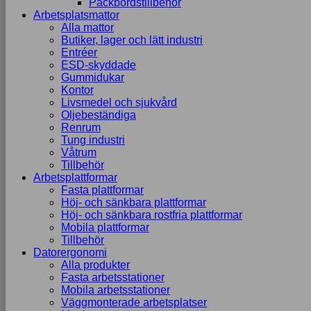
Packbordstillbehör
Arbetsplatsmattor
Alla mattor
Butiker, lager och lätt industri
Entréer
ESD-skyddade
Gummidukar
Kontor
Livsmedel och sjukvård
Oljebeständiga
Renrum
Tung industri
Våtrum
Tillbehör
Arbetsplattformar
Fasta plattformar
Höj- och sänkbara plattformar
Höj- och sänkbara rostfria plattformar
Mobila plattformar
Tillbehör
Datorergonomi
Alla produkter
Fasta arbetsstationer
Mobila arbetsstationer
Väggmonterade arbetsplatser