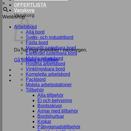
×
OFFERTLISTA
Varukorg
Varukorg
Webbshop
Arbetsbord
Alla bord
Svets- och industribord
Fasta bord
Manuellt justerbara bord
Du har inga produkter i varukorgen.
Elektriskt justerbara bord
Mobila arbetsbord
Gå tillbaka till butiken
Rostfria arbetsbord
Vinklingsbara bord
Kompletta arbetsbord
Packbord
Mobila arbetsstationer
Tillbehör
Alla tillbehör
El och belysning
Bordsskivor
Armar med tillbehör
Bordshurtsar
Krokar
Påbyggnadstillbehör