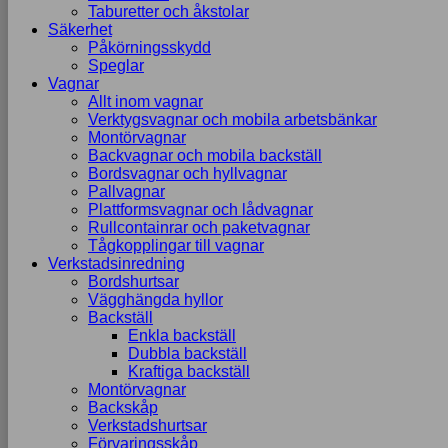
Taburetter och åkstolar
Säkerhet
Påkörningsskydd
Speglar
Vagnar
Allt inom vagnar
Verktygsvagnar och mobila arbetsbänkar
Montörvagnar
Backvagnar och mobila backställ
Bordsvagnar och hyllvagnar
Pallvagnar
Plattformsvagnar och lådvagnar
Rullcontainrar och paketvagnar
Tågkopplingar till vagnar
Verkstadsinredning
Bordshurtsar
Vägghängda hyllor
Backställ
Enkla backställ
Dubbla backställ
Kraftiga backställ
Montörvagnar
Backskåp
Verkstadshurtsar
Förvaringsskåp