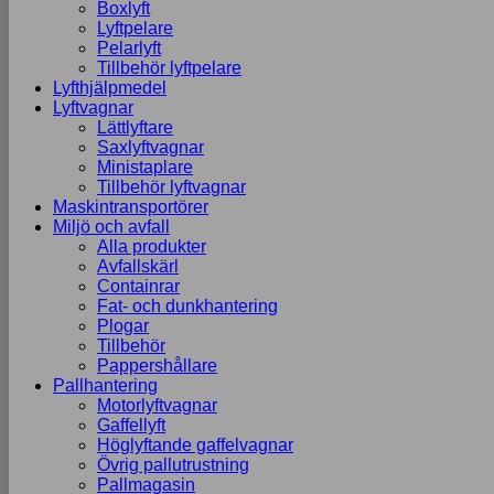
Boxlyft
Lyftpelare
Pelarlyft
Tillbehör lyftpelare
Lyfthjälpmedel
Lyftvagnar
Lättlyftare
Saxlyftvagnar
Ministaplare
Tillbehör lyftvagnar
Maskintransportörer
Miljö och avfall
Alla produkter
Avfallskärl
Containrar
Fat- och dunkhantering
Plogar
Tillbehör
Pappershållare
Pallhantering
Motorlyftvagnar
Gaffellyft
Höglyftande gaffelvagnar
Övrig pallutrustning
Pallmagasin