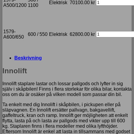
Elektrisk
70100.00
kr
A500/1200
1100
1579-
600 / 550
Elektrisk
62800.00
kr
A600/650
Beskrivning
Innolift
Innolift staplare lastar och lossar pallgods och lyfter in sig
själv i skåpbilen! Finns i flera storlekar för olika bilar, kontakta
oss om du är osäker på vilken modell som passar din bil.
Ta enkelt med dig Innolift i skåpbilen, i pickupen eller på
släpvagnen. En Innolift ersätter pallvagn, bakgavellift,
gaffeltruck, kran och ramp. Innolift ger möjligheten att enkelt
flytta, lasta på och lasta av pallgods med vikter upp till 600
kg. Staplaren finns i flera modeller med olika lyfthöjder.
Eftersom Innolift är enkel att lasta in tillsammans med godset