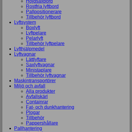
Höjdsaxbord
Rostfria lyftbord
Pallpositionerare
Tillbehör lyftbord
Lyftsystem
Boxlyft
Lyftpelare
Pelarlyft
Tillbehör lyftpelare
Lyfthjälpmedel
Lyftvagnar
Lättlyftare
Saxlyftvagnar
Ministaplare
Tillbehör lyftvagnar
Maskintransportörer
Miljö och avfall
Alla produkter
Avfallskärl
Containrar
Fat- och dunkhantering
Plogar
Tillbehör
Pappershållare
Pallhantering