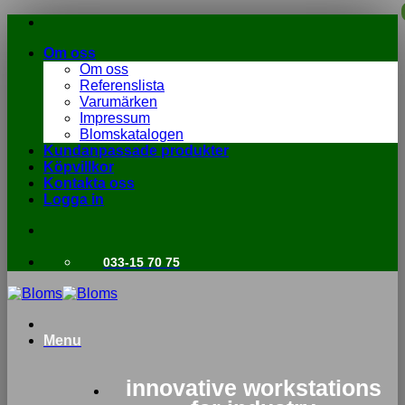
Skip
to
Om oss
content
Om oss
Referenslista
Varumärken
Impressum
Blomskatalogen
Kundanpassade produkter
Köpvillkor
Kontakta oss
Logga in
033-15 70 75
Menu
innovative workstations