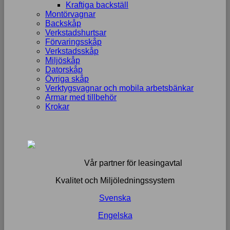
Kraftiga backställ
Montörvagnar
Backskåp
Verkstadshurtsar
Förvaringsskåp
Verkstadsskåp
Miljöskåp
Datorskåp
Övriga skåp
Verktygsvagnar och mobila arbetsbänkar
Armar med tillbehör
Krokar
Vår partner för leasingavtal
Kvalitet och Miljöledningssystem
Svenska
Engelska