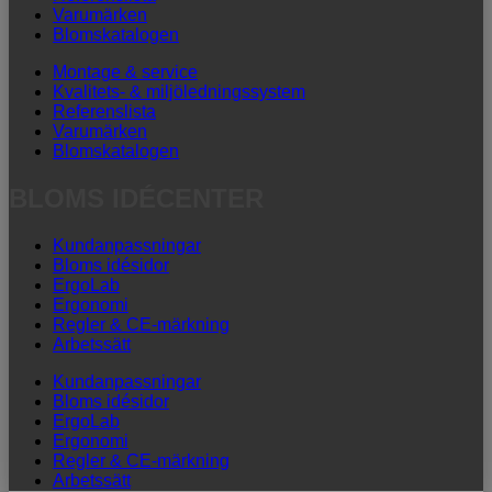
Varumärken
Blomskatalogen
Montage & service
Kvalitets- & miljöledningssystem
Referenslista
Varumärken
Blomskatalogen
BLOMS IDÉCENTER
Kundanpassningar
Bloms idésidor
ErgoLab
Ergonomi
Regler & CE-märkning
Arbetssätt
Kundanpassningar
Bloms idésidor
ErgoLab
Ergonomi
Regler & CE-märkning
Arbetssätt