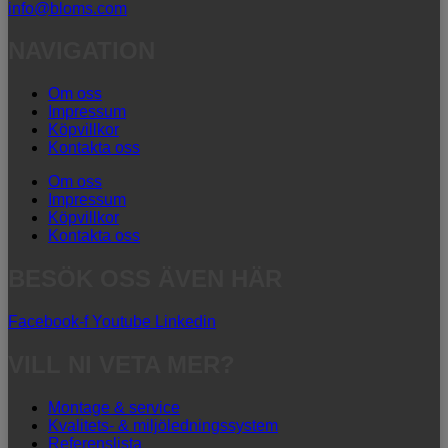
info@bloms.com
NAVIGATION
Om oss
Impressum
Köpvillkor
Kontakta oss
Om oss
Impressum
Köpvillkor
Kontakta oss
BESÖK OSS ÄVEN HÄR
Facebook-f
Youtube
Linkedin
VILL NI VETA MER?
Montage & service
Kvalitets- & miljöledningssystem
Referenslista