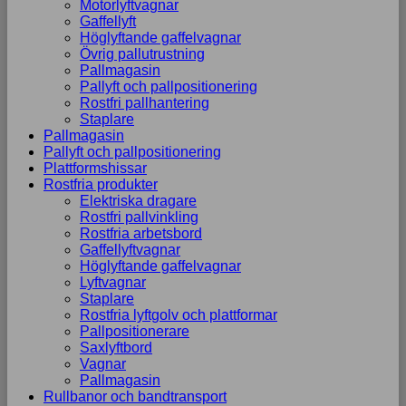
Motorlyftvagnar
Gaffellyft
Höglyftande gaffelvagnar
Övrig pallutrustning
Pallmagasin
Pallyft och pallpositionering
Rostfri pallhantering
Staplare
Pallmagasin
Pallyft och pallpositionering
Plattformshissar
Rostfria produkter
Elektriska dragare
Rostfri pallvinkling
Rostfria arbetsbord
Gaffellyftvagnar
Höglyftande gaffelvagnar
Lyftvagnar
Staplare
Rostfria lyftgolv och plattformar
Pallpositionerare
Saxlyftbord
Vagnar
Pallmagasin
Rullbanor och bandtransport