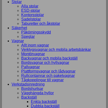
Stolar
Alla stolar
ESD-stolar
Kontorsstolar
Sadelstolar
Taburetter och åkstolar
Säkerhet
Påkörningsskydd
Speglar
Vagnar
Allt inom vagnar
Verktygsvagnar och mobila arbetsbänkar
Montörvagnar
Backvagnar och mobila backställ
Bordsvagnar och hyllvagnar
Pallvagnar
Plattformsvagnar och lådvagnar
Rullcontainrar och paketvagnar
Tågkopplingar till vagnar
Verkstadsinredning
Bordshurtsar
Vägghängda hyllor
Backställ
Enkla backställ
Dubbla backställ