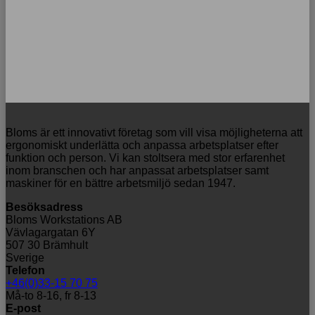
Bloms är ett innovativt företag som vill visa möjligheterna att
ergonomiskt underlätta och anpassa arbetsplatser efter
funktion och person. Vi kan stoltsera med stor erfarenhet
inom branschen och har anpassat arbetsplatser samt
maskiner för en bättre arbetsmiljö sedan 1947.
Besöksadress
Bloms Workstations AB
Vävlagargatan 6Y
507 30 Brämhult
Sverige
Telefon
+46(0)33-15 70 75
Må-to 8-16, fr 8-13
E-post