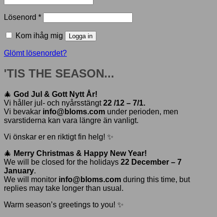
Obligatoriskt
Lösenord
*
Kom ihåg mig
Logga in
Glömt lösenordet?
'TIS THE SEASON...
🎄
God Jul & Gott Nytt År!
Vi håller jul- och nyårsstängt
22 /12 – 7/1.
Vi bevakar
info@bloms.com
under perioden, men
svarstiderna kan vara längre än vanligt.
Vi önskar er en riktigt fin helg! ✨
🎄
Merry Christmas & Happy New Year!
We will be closed for the holidays
22 December – 7
January
.
We will monitor
info@bloms.com
during this time, but
replies may take longer than usual.
Warm season’s greetings to you! ✨