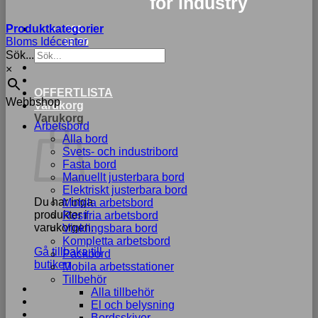
for industry
Produktkategorier
033-
Bloms Idécenter
15 70
Sök...
75
×
OFFERTLISTA
Webbshop
Varukorg
Varukorg
Arbetsbord
Alla bord
Svets- och industribord
Fasta bord
Manuellt justerbara bord
Elektriskt justerbara bord
Du har inga
Mobila arbetsbord
produkter i
Rostfria arbetsbord
varukorgen.
Vinklingsbara bord
Kompletta arbetsbord
Gå tillbaka till
Packbord
butiken
Mobila arbetsstationer
Tillbehör
Alla tillbehör
El och belysning
Bordsskivor