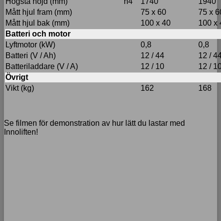
Högsta höjd (mm)
h4
1740
1940
Mått hjul fram (mm)
75 x 60
75 x 6
Mått hjul bak (mm)
100 x 40
100 x 
Batteri och motor
Lyftmotor (kW)
0,8
0,8
Batteri (V / Ah)
12 / 44
12 / 4
Batteriladdare (V / A)
12 / 10
12 / 1
Övrigt
Vikt (kg)
162
168
Se filmen för demonstration av hur lätt du lastar med
Innoliften!