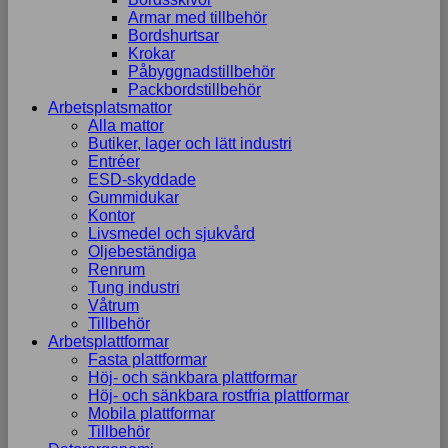
Armar med tillbehör
Bordshurtsar
Krokar
Påbyggnadstillbehör
Packbordstillbehör
Arbetsplatsmattor
Alla mattor
Butiker, lager och lätt industri
Entréer
ESD-skyddade
Gummidukar
Kontor
Livsmedel och sjukvård
Oljebeständiga
Renrum
Tung industri
Våtrum
Tillbehör
Arbetsplattformar
Fasta plattformar
Höj- och sänkbara plattformar
Höj- och sänkbara rostfria plattformar
Mobila plattformar
Tillbehör