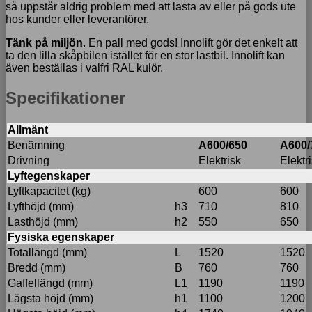
så uppstår aldrig problem med att lasta av eller på gods ute
hos kunder eller leverantörer.
Tänk på miljön
. En pall med gods! Innolift gör det enkelt att
ta den lilla skåpbilen istället för en stor lastbil. Innolift kan
även beställas i valfri RAL kulör.
Specifikationer
Allmänt
Benämning
A600/650
A600/
Drivning
Elektrisk
Elektr
Lyftegenskaper
Lyftkapacitet (kg)
600
600
Lyfthöjd (mm)
h3
710
810
Lasthöjd (mm)
h2
550
650
Fysiska egenskaper
Totallängd (mm)
L
1520
1520
Bredd (mm)
B
760
760
Gaffellängd (mm)
L1
1190
1190
Lägsta höjd (mm)
h1
1100
1200