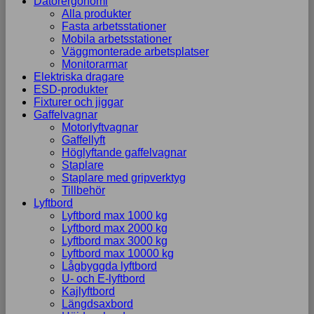
Datorergonomi
Alla produkter
Fasta arbetsstationer
Mobila arbetsstationer
Väggmonterade arbetsplatser
Monitorarmar
Elektriska dragare
ESD-produkter
Fixturer och jiggar
Gaffelvagnar
Motorlyftvagnar
Gaffellyft
Höglyftande gaffelvagnar
Staplare
Staplare med gripverktyg
Tillbehör
Lyftbord
Lyftbord max 1000 kg
Lyftbord max 2000 kg
Lyftbord max 3000 kg
Lyftbord max 10000 kg
Lågbyggda lyftbord
U- och E-lyftbord
Kajlyftbord
Längdsaxbord