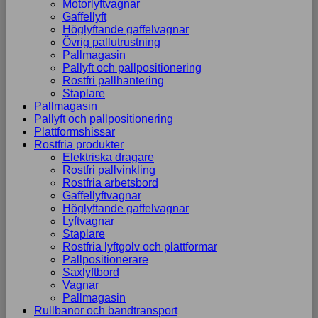
Motorlyftvagnar
Gaffellyft
Höglyftande gaffelvagnar
Övrig pallutrustning
Pallmagasin
Pallyft och pallpositionering
Rostfri pallhantering
Staplare
Pallmagasin
Pallyft och pallpositionering
Plattformshissar
Rostfria produkter
Elektriska dragare
Rostfri pallvinkling
Rostfria arbetsbord
Gaffellyftvagnar
Höglyftande gaffelvagnar
Lyftvagnar
Staplare
Rostfria lyftgolv och plattformar
Pallpositionerare
Saxlyftbord
Vagnar
Pallmagasin
Rullbanor och bandtransport