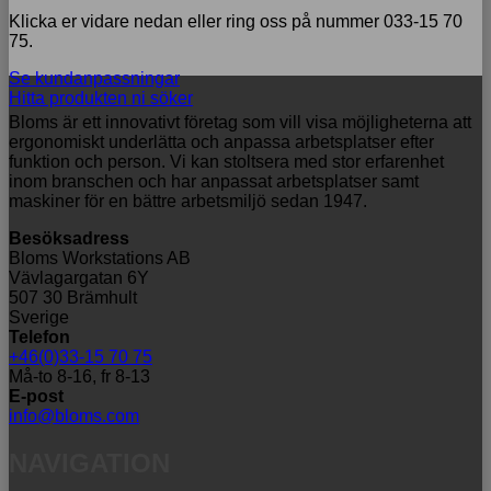
Klicka er vidare nedan eller ring oss på nummer 033-15 70
75.
Se kundanpassningar
Hitta produkten ni söker
Bloms är ett innovativt företag som vill visa möjligheterna att
ergonomiskt underlätta och anpassa arbetsplatser efter
funktion och person. Vi kan stoltsera med stor erfarenhet
inom branschen och har anpassat arbetsplatser samt
maskiner för en bättre arbetsmiljö sedan 1947.
Besöksadress
Bloms Workstations AB
Vävlagargatan 6Y
507 30 Brämhult
Sverige
Telefon
+46(0)33-15 70 75
Må-to 8-16, fr 8-13
E-post
info@bloms.com
NAVIGATION