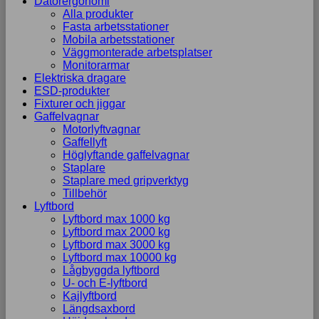
Datorergonomi
Alla produkter
Fasta arbetsstationer
Mobila arbetsstationer
Väggmonterade arbetsplatser
Monitorarmar
Elektriska dragare
ESD-produkter
Fixturer och jiggar
Gaffelvagnar
Motorlyftvagnar
Gaffellyft
Höglyftande gaffelvagnar
Staplare
Staplare med gripverktyg
Tillbehör
Lyftbord
Lyftbord max 1000 kg
Lyftbord max 2000 kg
Lyftbord max 3000 kg
Lyftbord max 10000 kg
Lågbyggda lyftbord
U- och E-lyftbord
Kajlyftbord
Längdsaxbord