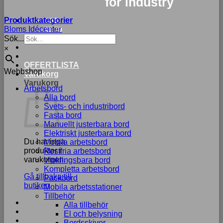
for industry
Produktkategorier
033-
Bloms Idécenter
15 70
Sök...
75
×
OFFERTLISTA
Webbshop
Varukorg
Varukorg
Arbetsbord
Alla bord
Svets- och industribord
Fasta bord
Manuellt justerbara bord
Elektriskt justerbara bord
Du har inga
Mobila arbetsbord
produkter i
Rostfria arbetsbord
varukorgen.
Vinklingsbara bord
Kompletta arbetsbord
Gå tillbaka till
Packbord
butiken
Mobila arbetsstationer
Tillbehör
Alla tillbehör
El och belysning
Bordsskivor