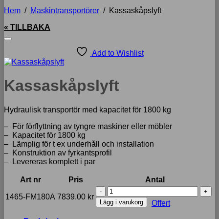
Hem
/
Maskintransportörer
/
Kassaskåpslyft
« TILLBAKA
Add to Wishlist
Kassaskåpslyft
Hydraulisk transportör med kapacitet för 1800 kg
– För förflyttning av tyngre maskiner eller möbler
– Kapacitet för 1800 kg
– Lämplig för t ex underhåll och installation
– Konstruktion av fyrkantsprofil
– Levereras komplett i par
Art nr
Pris
Antal
Kassaskåpslyft
1465-FM180A
7839.00
kr
mängd
Lägg i varukorg
Offert