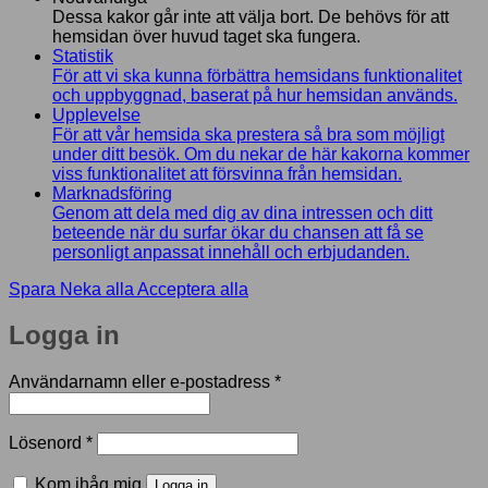
Dessa kakor går inte att välja bort. De behövs för att
hemsidan över huvud taget ska fungera.
Statistik
För att vi ska kunna förbättra hemsidans funktionalitet
och uppbyggnad, baserat på hur hemsidan används.
Upplevelse
För att vår hemsida ska prestera så bra som möjligt
under ditt besök. Om du nekar de här kakorna kommer
viss funktionalitet att försvinna från hemsidan.
Marknadsföring
Genom att dela med dig av dina intressen och ditt
beteende när du surfar ökar du chansen att få se
personligt anpassat innehåll och erbjudanden.
Spara
Neka alla
Acceptera alla
Logga in
Obligatoriskt
Användarnamn eller e-postadress
*
Obligatoriskt
Lösenord
*
Kom ihåg mig
Logga in