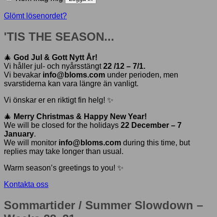
Glömt lösenordet?
'TIS THE SEASON...
🎄
God Jul & Gott Nytt År!
Vi håller jul- och nyårsstängt
22 /12 – 7/1.
Vi bevakar
info@bloms.com
under perioden, men
svarstiderna kan vara längre än vanligt.
Vi önskar er en riktigt fin helg! ✨
🎄
Merry Christmas & Happy New Year!
We will be closed for the holidays
22 December – 7
January
.
We will monitor
info@bloms.com
during this time, but
replies may take longer than usual.
Warm season’s greetings to you! ✨
Kontakta oss
Sommartider / Summer Slowdown –