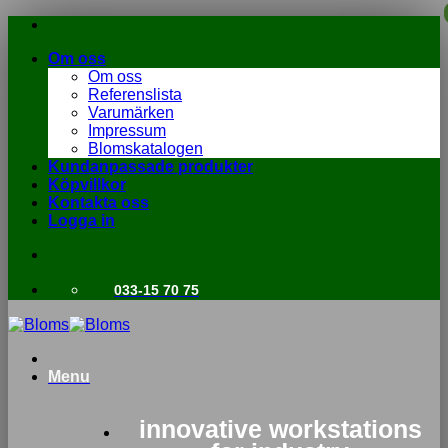
Skip
to
Om oss
content
Om oss
Referenslista
Varumärken
Impressum
Blomskatalogen
Kundanpassade produkter
Köpvillkor
Kontakta oss
Logga in
033-15 70 75
Menu
innovative workstations