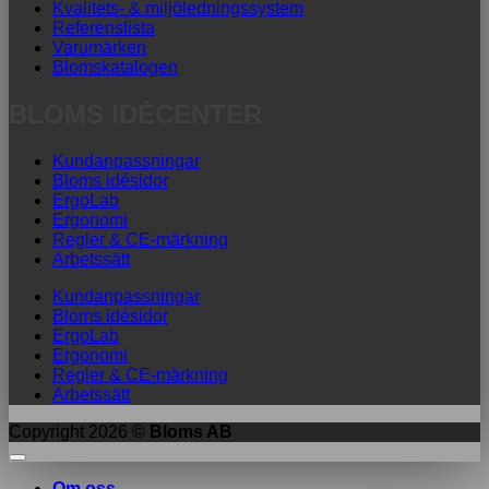
Kvalitets- & miljöledningssystem
Referenslista
Varumärken
Blomskatalogen
BLOMS IDÉCENTER
Kundanpassningar
Bloms idésidor
ErgoLab
Ergonomi
Regler & CE-märkning
Arbetssätt
Kundanpassningar
Bloms idésidor
ErgoLab
Ergonomi
Regler & CE-märkning
Arbetssätt
Copyright 2026 ©
Bloms AB
Om oss