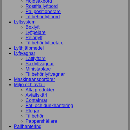
Höjdsaxbord
Rostfria lyftbord
Pallpositionerare
Tillbehör lyftbord
Lyftsystem
Boxlyft
Lyftpelare
Pelarlyft
Tillbehör lyftpelare
Lyfthjälpmedel
Lyftvagnar
Lättlyftare
Saxlyftvagnar
Ministaplare
Tillbehör lyftvagnar
Maskintransportörer
Miljö och avfall
Alla produkter
Avfallskärl
Containrar
Fat- och dunkhantering
Plogar
Tillbehör
Pappershållare
Pallhantering