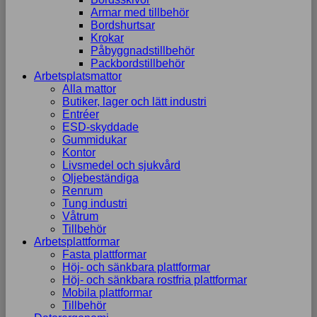
Armar med tillbehör
Bordshurtsar
Krokar
Påbyggnadstillbehör
Packbordstillbehör
Arbetsplatsmattor
Alla mattor
Butiker, lager och lätt industri
Entréer
ESD-skyddade
Gummidukar
Kontor
Livsmedel och sjukvård
Oljebeständiga
Renrum
Tung industri
Våtrum
Tillbehör
Arbetsplattformar
Fasta plattformar
Höj- och sänkbara plattformar
Höj- och sänkbara rostfria plattformar
Mobila plattformar
Tillbehör