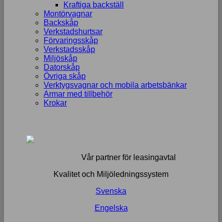
Kraftiga backställ
Montörvagnar
Backskåp
Verkstadshurtsar
Förvaringsskåp
Verkstadsskåp
Miljöskåp
Datorskåp
Övriga skåp
Verktygsvagnar och mobila arbetsbänkar
Armar med tillbehör
Krokar
Vår partner för leasingavtal
Kvalitet och Miljöledningssystem
Svenska
Engelska