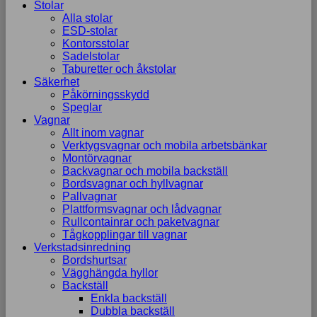
Stolar
Alla stolar
ESD-stolar
Kontorsstolar
Sadelstolar
Taburetter och åkstolar
Säkerhet
Påkörningsskydd
Speglar
Vagnar
Allt inom vagnar
Verktygsvagnar och mobila arbetsbänkar
Montörvagnar
Backvagnar och mobila backställ
Bordsvagnar och hyllvagnar
Pallvagnar
Plattformsvagnar och lådvagnar
Rullcontainrar och paketvagnar
Tågkopplingar till vagnar
Verkstadsinredning
Bordshurtsar
Vägghängda hyllor
Backställ
Enkla backställ
Dubbla backställ