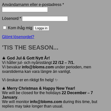
Obligatoriskt
Användarnamn eller e-postadress
*
Obligatoriskt
Lösenord
*
Kom ihåg mig
Logga in
Glömt lösenordet?
'TIS THE SEASON...
🎄
God Jul & Gott Nytt År!
Vi håller jul- och nyårsstängt
22 /12 – 7/1.
Vi bevakar
info@bloms.com
under perioden, men
svarstiderna kan vara längre än vanligt.
Vi önskar er en riktigt fin helg! ✨
🎄
Merry Christmas & Happy New Year!
We will be closed for the holidays
22 December – 7
January
.
We will monitor
info@bloms.com
during this time, but
replies may take longer than usual.