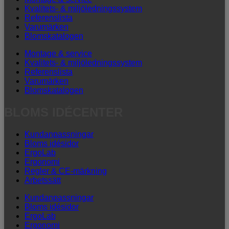
Kvalitets- & miljöledningssystem
Referenslista
Varumärken
Blomskatalogen
Montage & service
Kvalitets- & miljöledningssystem
Referenslista
Varumärken
Blomskatalogen
BLOMS IDÉCENTER
Kundanpassningar
Bloms idésidor
ErgoLab
Ergonomi
Regler & CE-märkning
Arbetssätt
Kundanpassningar
Bloms idésidor
ErgoLab
Ergonomi