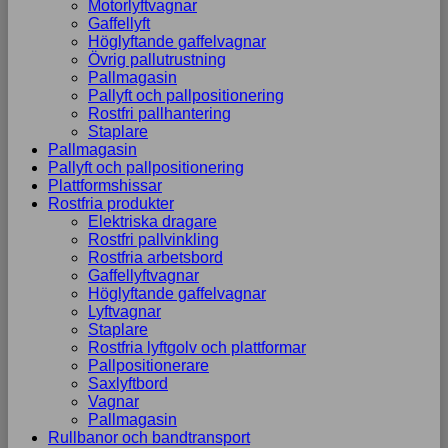
Motorlyftvagnar
Gaffellyft
Höglyftande gaffelvagnar
Övrig pallutrustning
Pallmagasin
Pallyft och pallpositionering
Rostfri pallhantering
Staplare
Pallmagasin
Pallyft och pallpositionering
Plattformshissar
Rostfria produkter
Elektriska dragare
Rostfri pallvinkling
Rostfria arbetsbord
Gaffellyftvagnar
Höglyftande gaffelvagnar
Lyftvagnar
Staplare
Rostfria lyftgolv och plattformar
Pallpositionerare
Saxlyftbord
Vagnar
Pallmagasin
Rullbanor och bandtransport