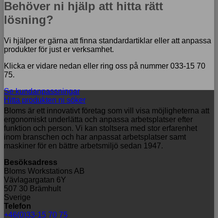
Behöver ni hjälp att hitta rätt
lösning?
Vi hjälper er gärna att finna standardartiklar eller att anpassa
produkter för just er verksamhet.
Klicka er vidare nedan eller ring oss på nummer 033-15 70
75.
Se kundanpassningar
Hitta produkten ni söker
Bloms är ett innovativt företag som vill visa möjligheterna att
ergonomiskt underlätta och anpassa arbetsplatser efter
funktion och person. Vi kan stoltsera med stor erfarenhet
inom branschen och har anpassat arbetsplatser samt
maskiner för en bättre arbetsmiljö sedan 1947.
Besöksadress
Bloms Workstations AB
Vävlagargatan 6Y
507 30 Brämhult
Sverige
Telefon
+46(0)33-15 70 75