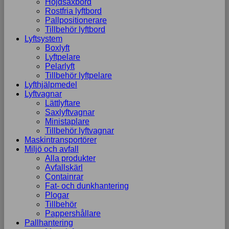
Höjdsaxbord
Rostfria lyftbord
Pallpositionerare
Tillbehör lyftbord
Lyftsystem
Boxlyft
Lyftpelare
Pelarlyft
Tillbehör lyftpelare
Lyfthjälpmedel
Lyftvagnar
Lättlyftare
Saxlyftvagnar
Ministaplare
Tillbehör lyftvagnar
Maskintransportörer
Miljö och avfall
Alla produkter
Avfallskärl
Containrar
Fat- och dunkhantering
Plogar
Tillbehör
Pappershållare
Pallhantering