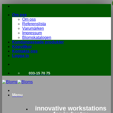
Skip
to
Om oss
content
Om oss
Referenslista
Varumärken
Impressum
Blomskatalogen
Kundanpassade produkter
Köpvillkor
Kontakta oss
Logga in
033-15 70 75
Menu
innovative workstations