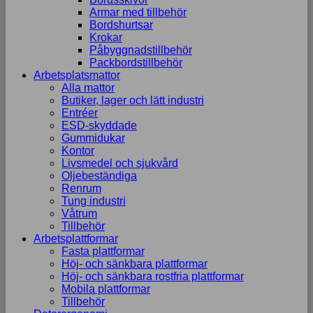
Armar med tillbehör
Bordshurtsar
Krokar
Påbyggnadstillbehör
Packbordstillbehör
Arbetsplatsmattor
Alla mattor
Butiker, lager och lätt industri
Entréer
ESD-skyddade
Gummidukar
Kontor
Livsmedel och sjukvård
Oljebeständiga
Renrum
Tung industri
Våtrum
Tillbehör
Arbetsplattformar
Fasta plattformar
Höj- och sänkbara plattformar
Höj- och sänkbara rostfria plattformar
Mobila plattformar
Tillbehör