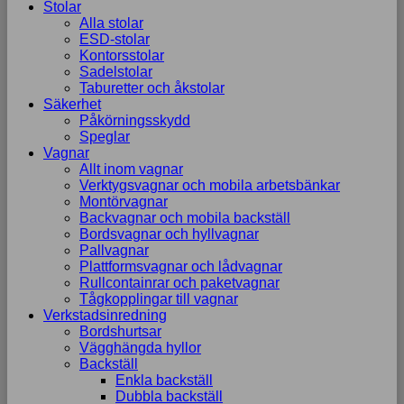
Stolar
Alla stolar
ESD-stolar
Kontorsstolar
Sadelstolar
Taburetter och åkstolar
Säkerhet
Påkörningsskydd
Speglar
Vagnar
Allt inom vagnar
Verktygsvagnar och mobila arbetsbänkar
Montörvagnar
Backvagnar och mobila backställ
Bordsvagnar och hyllvagnar
Pallvagnar
Plattformsvagnar och lådvagnar
Rullcontainrar och paketvagnar
Tågkopplingar till vagnar
Verkstadsinredning
Bordshurtsar
Vägghängda hyllor
Backställ
Enkla backställ
Dubbla backställ