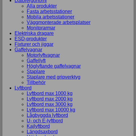
Datorergonomi
Alla produkter
Fasta arbetsstationer
Mobila arbetsstationer
Väggmonterade arbetsplatser
Monitorarmar
Elektriska dragare
ESD-produkter
Fixturer och jiggar
Gaffelvagnar
Motorlyftvagnar
Gaffellyft
Höglyftande gaffelvagnar
Staplare
Staplare med gripverktyg
Tillbehör
Lyftbord
Lyftbord max 1000 kg
Lyftbord max 2000 kg
Lyftbord max 3000 kg
Lyftbord max 10000 kg
Lågbyggda lyftbord
U- och E-lyftbord
Kajlyftbord
Längdsaxbord