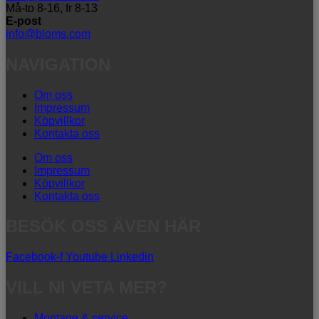
Må-to 8-16, fr 8-13
E-post
info@bloms.com
NAVIGATION
Om oss
Impressum
Köpvillkor
Kontakta oss
Om oss
Impressum
Köpvillkor
Kontakta oss
BESÖK OSS ÄVEN HÄR
Facebook-f
Youtube
Linkedin
VILL NI VETA MER?
Montage & service