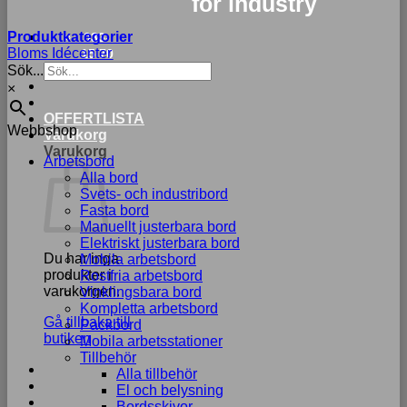
for industry
Produktkategorier
033-
Bloms Idécenter
15 70
Sök...
75
×
OFFERTLISTA
Webbshop
Varukorg
Varukorg
Arbetsbord
Alla bord
Svets- och industribord
Fasta bord
Manuellt justerbara bord
Elektriskt justerbara bord
Du har inga
Mobila arbetsbord
produkter i
Rostfria arbetsbord
varukorgen.
Vinklingsbara bord
Kompletta arbetsbord
Gå tillbaka till
Packbord
butiken
Mobila arbetsstationer
Tillbehör
Alla tillbehör
El och belysning
Bordsskivor