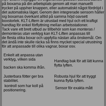
på boxarna på din arbetsplats genom att man manuellt
trycker på upp/ner knappen, eller automatiskt något fördröjd i
det automatiska läget. Genom den integrerade sensorn håller
sig boxarnas överkant alltid på samma höjd oavsett
boxstorlek. KLT-Liftern är utrustad med hjul och ett kraftigt
handtag för enkel förflyttning mellan arbetsstationer.
Tack vare ett brett utbud av tillbehör som kan monteras /
demonteras utan verktyg kan KLT-Liften anpassas till
de flesta olika boxar och uppfylla nästan alla önskemål. Om
det ändå inte skulle räcka så finns mycket special utrustning
för att anpassade till olika vagnar, boxar osv.
Enkelt att anpassa utan
verktyg, vilken sida
Handtag bak för att lätt kunna
flytta lyften.
backen ska komma ifrån.
Justerbara fötter ger bra
Robusta hjul för att tryggt
stabilitet.
kunna flytta lyften.
kontroll som har koll på
Sensor för exakta mått
positionering.