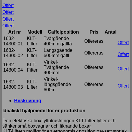
Offert
Offert
Offert
Offert
Art nr
Modell
Gaffelposition
Pris
Antal
1632-
KLT-
Tvärgående
Offereras
Offert
14300.01
Lifter
400mm gaffla
1632-
KLT-
Längsgående
Offereras
Offert
14300.02
Lifter
600mm gaffl
Vinkel-
1632-
KLT-
Tvärgående
Offereras
Offert
14300.04
Filter
400mm
Vinkel-
1632-
KLT-
längsgående
Offereras
Offert
14300.03
Lifter
600m
Beskrivning
Idealiskt hjälpmedel för er produktion
Den elektriska box lyftutrustningen KLT-Lifter lyfter och
sänker små boxvagnar och liknande boxar.
KLT-Liftern möjliggör en ergonomisk position oavsett storlek