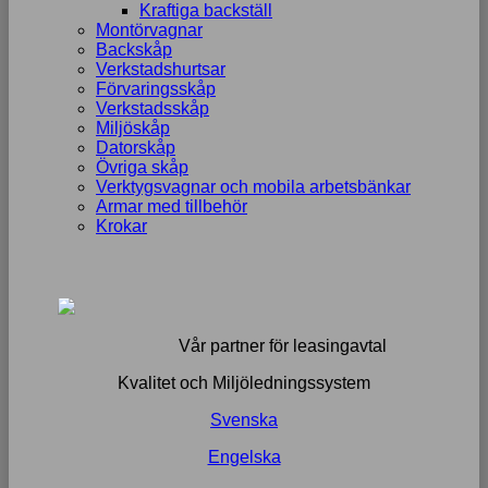
Kraftiga backställ
Montörvagnar
Backskåp
Verkstadshurtsar
Förvaringsskåp
Verkstadsskåp
Miljöskåp
Datorskåp
Övriga skåp
Verktygsvagnar och mobila arbetsbänkar
Armar med tillbehör
Krokar
Vår partner för leasingavtal
Kvalitet och Miljöledningssystem
Svenska
Engelska