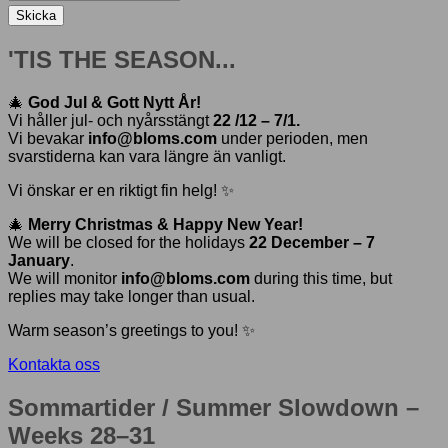
Skicka
'TIS THE SEASON...
🎄
God Jul & Gott Nytt År!
Vi håller jul- och nyårsstängt
22 /12 – 7/1.
Vi bevakar
info@bloms.com
under perioden, men
svarstiderna kan vara längre än vanligt.
Vi önskar er en riktigt fin helg! ✨
🎄
Merry Christmas & Happy New Year!
We will be closed for the holidays
22 December – 7
January
.
We will monitor
info@bloms.com
during this time, but
replies may take longer than usual.
Warm season’s greetings to you! ✨
Kontakta oss
Sommartider / Summer Slowdown –
Weeks 28–31