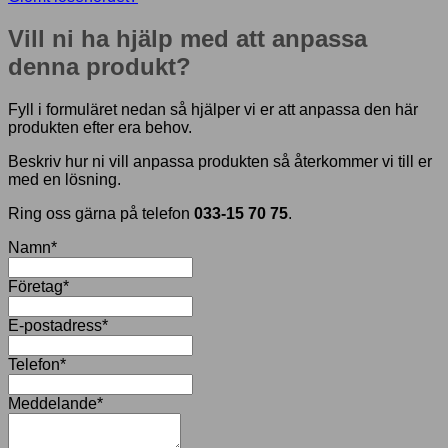
Vill ni ha hjälp med att anpassa
denna produkt?
Fyll i formuläret nedan så hjälper vi er att anpassa den här
produkten efter era behov.
Beskriv hur ni vill anpassa produkten så återkommer vi till er
med en lösning.
Ring oss gärna på telefon
033-15 70 75
.
Namn
*
Företag
*
E-postadress
*
Telefon
*
Meddelande
*