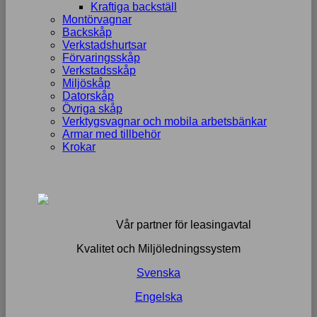
Kraftiga backställ
Montörvagnar
Backskåp
Verkstadshurtsar
Förvaringsskåp
Verkstadsskåp
Miljöskåp
Datorskåp
Övriga skåp
Verktygsvagnar och mobila arbetsbänkar
Armar med tillbehör
Krokar
Vår partner för leasingavtal
Kvalitet och Miljöledningssystem
Svenska
Engelska