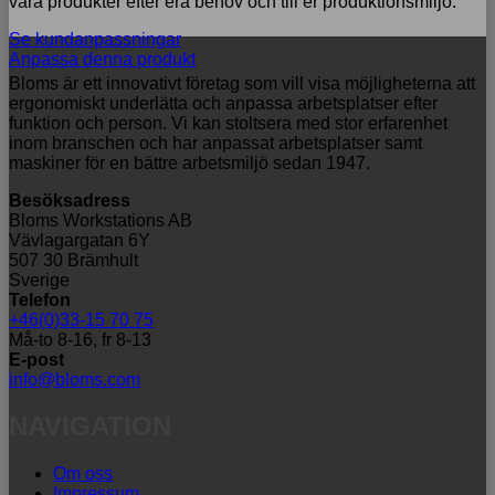
våra produkter efter era behov och till er produktionsmiljö.
Se kundanpassningar
Anpassa denna produkt
Bloms är ett innovativt företag som vill visa möjligheterna att
ergonomiskt underlätta och anpassa arbetsplatser efter
funktion och person. Vi kan stoltsera med stor erfarenhet
inom branschen och har anpassat arbetsplatser samt
maskiner för en bättre arbetsmiljö sedan 1947.
Besöksadress
Bloms Workstations AB
Vävlagargatan 6Y
507 30 Brämhult
Sverige
Telefon
+46(0)33-15 70 75
Må-to 8-16, fr 8-13
E-post
info@bloms.com
NAVIGATION
Om oss
Impressum