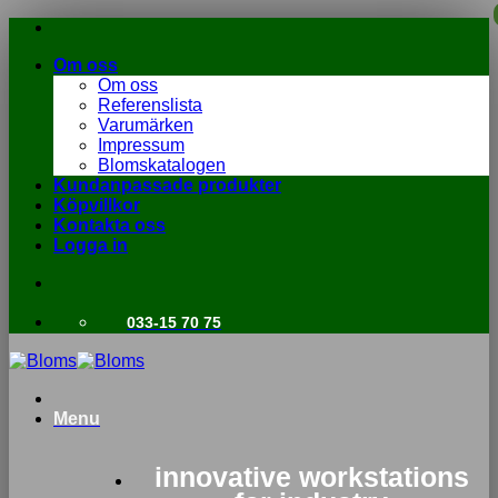
Skip
to
Om oss
content
Om oss
Referenslista
Varumärken
Impressum
Blomskatalogen
Kundanpassade produkter
Köpvillkor
Kontakta oss
Logga in
033-15 70 75
Menu
innovative workstations