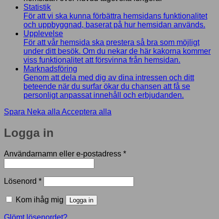
Statistik
För att vi ska kunna förbättra hemsidans funktionalitet
och uppbyggnad, baserat på hur hemsidan används.
Upplevelse
För att vår hemsida ska prestera så bra som möjligt
under ditt besök. Om du nekar de här kakorna kommer
viss funktionalitet att försvinna från hemsidan.
Marknadsföring
Genom att dela med dig av dina intressen och ditt
beteende när du surfar ökar du chansen att få se
personligt anpassat innehåll och erbjudanden.
Spara
Neka alla
Acceptera alla
Logga in
Obligatoriskt
Användarnamn eller e-postadress
*
Obligatoriskt
Lösenord
*
Kom ihåg mig
Logga in
Glömt lösenordet?