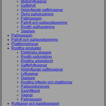
Motorlyftvagnar
Gaffellyft
Höglyftande gaffelvagnar
Övrig pallutrustning
Pallmagasin
Pallyft och pallpositionering
Rostfri pallhantering
Staplare
Pallmagasin
Pallyft och pallpositionering
Plattformshissar
Rostfria produkter
Elektriska dragare
Rostfri pallvinkling
Rostfria arbetsbord
Gaffellyftvagnar
Höglyftande gaffelvagnar
Lyftvagnar
Staplare
Rostfria lyftgolv och plattformar
Pallpositionerare
Saxlyftbord
Vagnar
Pallmagasin
Rullbanor och bandtransport