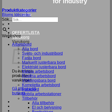
for industry
Produktkategorier
033-
Bloms Idécenter
15 70
Sök...
75
×
OFFERTLISTA
Webbshop
Varukorg
Varukorg
Arbetsbord
Alla bord
Svets- och industribord
Fasta bord
Manuellt justerbara bord
Elektriskt justerbara bord
Du har inga
Mobila arbetsbord
produkter i
Rostfria arbetsbord
varukorgen.
Vinklingsbara bord
Kompletta arbetsbord
Gå tillbaka till
Packbord
butiken
Mobila arbetsstationer
Tillbehör
Alla tillbehör
El och belysning
Bordsskivor