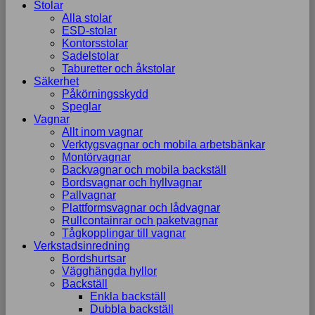
Stolar
Alla stolar
ESD-stolar
Kontorsstolar
Sadelstolar
Taburetter och åkstolar
Säkerhet
Påkörningsskydd
Speglar
Vagnar
Allt inom vagnar
Verktygsvagnar och mobila arbetsbänkar
Montörvagnar
Backvagnar och mobila backställ
Bordsvagnar och hyllvagnar
Pallvagnar
Plattformsvagnar och lådvagnar
Rullcontainrar och paketvagnar
Tågkopplingar till vagnar
Verkstadsinredning
Bordshurtsar
Vägghängda hyllor
Backställ
Enkla backställ
Dubbla backställ