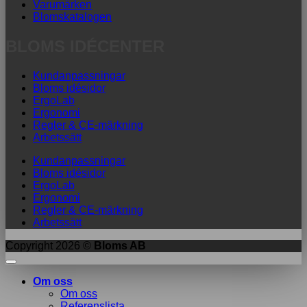
Varumärken
Blomskatalogen
BLOMS IDÉCENTER
Kundanpassningar
Bloms idésidor
ErgoLab
Ergonomi
Regler & CE-märkning
Arbetssätt
Kundanpassningar
Bloms idésidor
ErgoLab
Ergonomi
Regler & CE-märkning
Arbetssätt
Copyright 2026 ©
Bloms AB
Om oss
Om oss
Referenslista