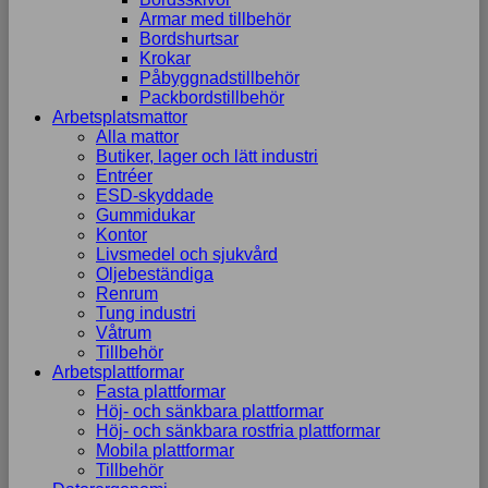
Armar med tillbehör
Bordshurtsar
Krokar
Påbyggnadstillbehör
Packbordstillbehör
Arbetsplatsmattor
Alla mattor
Butiker, lager och lätt industri
Entréer
ESD-skyddade
Gummidukar
Kontor
Livsmedel och sjukvård
Oljebeständiga
Renrum
Tung industri
Våtrum
Tillbehör
Arbetsplattformar
Fasta plattformar
Höj- och sänkbara plattformar
Höj- och sänkbara rostfria plattformar
Mobila plattformar
Tillbehör