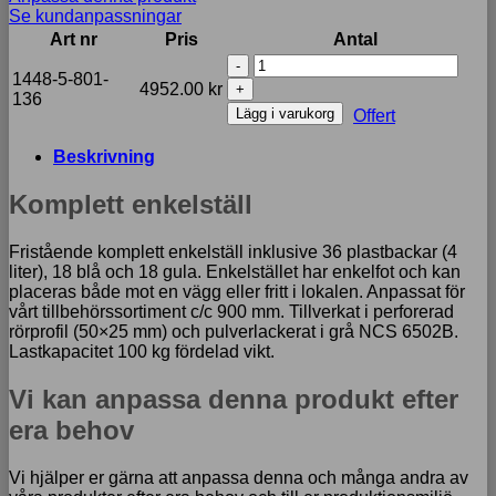
Se kundanpassningar
Art nr
Pris
Antal
Komplett
1448-5-801-
enkelställ
4952.00
kr
136
inkl.
Lägg i varukorg
Offert
18+18
plastbackar
Beskrivning
mängd
Komplett enkelställ
Fristående komplett enkelställ inklusive 36 plastbackar (4
liter), 18 blå och 18 gula. Enkelstället har enkelfot och kan
placeras både mot en vägg eller fritt i lokalen. Anpassat för
vårt tillbehörssortiment c/c 900 mm. Tillverkat i perforerad
rörprofil (50×25 mm) och pulverlackerat i grå NCS 6502B.
Lastkapacitet 100 kg fördelad vikt.
Vi kan anpassa denna produkt efter
era behov
Vi hjälper er gärna att anpassa denna och många andra av