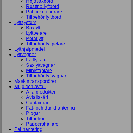
Höjdsaxbord
Rostfria lyftbord
Pallpositionerare
Tillbehör lyftbord
Lyftsystem
Boxlyft
Lyftpelare
Pelarlyft
Tillbehör lyftpelare
Lyfthjälpmedel
Lyftvagnar
Lättlyftare
Saxlyftvagnar
Ministaplare
Tillbehör lyftvagnar
Maskintransportörer
Miljö och avfall
Alla produkter
Avfallskärl
Containrar
Fat- och dunkhantering
Plogar
Tillbehör
Pappershållare
Pallhantering