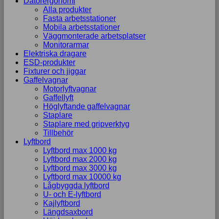
Datorergonomi
Alla produkter
Fasta arbetsstationer
Mobila arbetsstationer
Väggmonterade arbetsplatser
Monitorarmar
Elektriska dragare
ESD-produkter
Fixturer och jiggar
Gaffelvagnar
Motorlyftvagnar
Gaffellyft
Höglyftande gaffelvagnar
Staplare
Staplare med gripverktyg
Tillbehör
Lyftbord
Lyftbord max 1000 kg
Lyftbord max 2000 kg
Lyftbord max 3000 kg
Lyftbord max 10000 kg
Lågbyggda lyftbord
U- och E-lyftbord
Kajlyftbord
Längdsaxbord