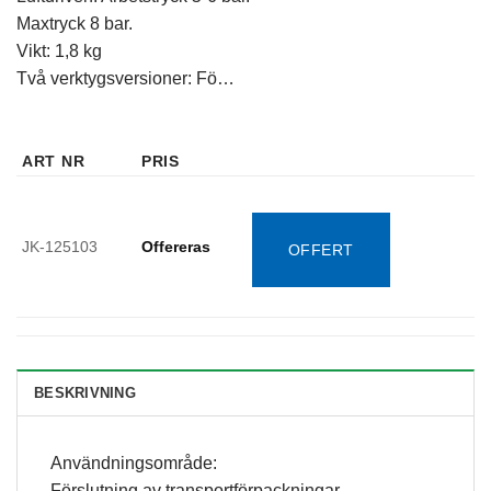
Maxtryck 8 bar.
Vikt: 1,8 kg
Två verktygsversioner: Fö…
ART NR
PRIS
JK-125103
Offereras
OFFERT
Nödvändiga
Dessa kakor
går inte att
välja bort. De
behövs för att
BESKRIVNING
hemsidan
över huvud
taget ska
fungera.
Användningsområde:
Förslutning av transportförpackningar.