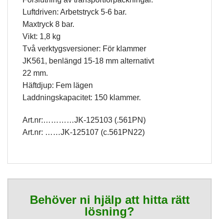
Luftdriven: Arbetstryck 5-6 bar.
Statistik
Maxtryck 8 bar.
För att vi ska
Vikt: 1,8 kg
kunna
förbättra
Två verktygsversioner: För klammer
hemsidans
JK561, benlängd 15-18 mm alternativt
funktionalitet
och
22 mm.
uppbyggnad,
Häftdjup: Fem lägen
baserat på
Laddningskapacitet: 150 klammer.
hur
hemsidan
används.
Art.nr:…………JK-125103 (.561PN)
Art.nr: ……JK-125107 (c.561PN22)
Upplevelse
För att vår
hemsida ska
prestera så
bra som
möjligt
Behöver ni hjälp att hitta rätt
under ditt
lösning?
besök. Om