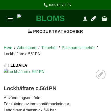
033-15 70 75
PRODUKTKATEGORIER
Hem
/
Arbetsbord
/
Tillbehör
/
Packbordstillbehör
/
Lockhäftare c.561PN
« TILLBAKA
Add to
Lockhäftare c.561PN
Wishlist
Användningsområde:
Förslutning av transportförpackningar.
Luftdriven: Arbetstryck 5-6 bar.