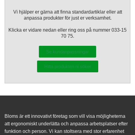
du nekar de
här kakorna
kommer viss
Vi hjälper er gärna att finna standardartiklar eller att
funktionalitet
anpassa produkter för just er verksamhet.
att försvinna
från
Klicka er vidare nedan eller ring oss på nummer 033-15
hemsidan.
70 75.
Se kundanpassningar
Marknadsföring
Genom att dela
med dig av dina
Hitta produkten ni söker
intressen och ditt
beteende när du
surfar ökar du
chansen att få se
personligt
anpassat
innehåll och
erbjudanden.
Bloms är ett innovativt företag som vill visa möjligheterna
att ergonomiskt underlätta och anpassa arbetsplatser efter
funktion och person. Vi kan stoltsera med stor erfarenhet