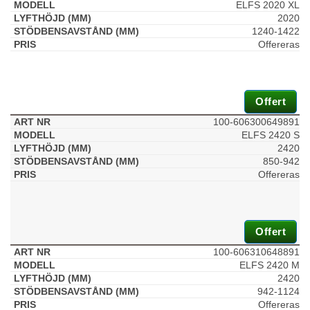
ELFS 2020 XL
2020
1240-1422
Offereras
Offert
100-606300649891
ELFS 2420 S
2420
850-942
Offereras
Offert
100-606310648891
ELFS 2420 M
2420
942-1124
Offereras