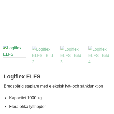
Nödvändiga
Dessa kakor
Logiflex ELFS
går inte att
välja bort. De
Bredspårig staplare med elektrisk lyft- och sänkfunktion
behövs för att
hemsidan
Kapacitet 1000 kg
över huvud
taget ska
Flera olika lyfthöjder
fungera.