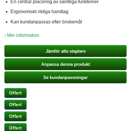
En central placering av samtliga funktioner
Statistik
Ergonomiskt riktiga handtag
För att vi ska
Kan kundanpassas efter önskemål
kunna
förbättra
hemsidans
› Mer information
funktionalitet
och
uppbyggnad,
Jämför alla staplare
baserat på
hur
Anpassa denna produkt
hemsidan
används.
Se kundanpassningar
Upplevelse
Offert
För att vår
hemsida ska
Offert
prestera så
bra som
möjligt
Offert
under ditt
besök. Om
Offert