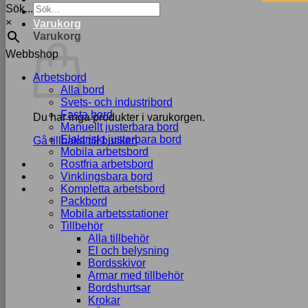
Sök...
OFFERTLISTA
×
Varukorg
Varukorg
Webbshop
Arbetsbord
Alla bord
Svets- och industribord
Fasta bord
Du har inga produkter i varukorgen.
Manuellt justerbara bord
Elektriskt justerbara bord
Gå tillbaka till butiken
Mobila arbetsbord
Rostfria arbetsbord
Vinklingsbara bord
Kompletta arbetsbord
Packbord
Mobila arbetsstationer
Tillbehör
Alla tillbehör
El och belysning
Bordsskivor
Armar med tillbehör
Bordshurtsar
Krokar