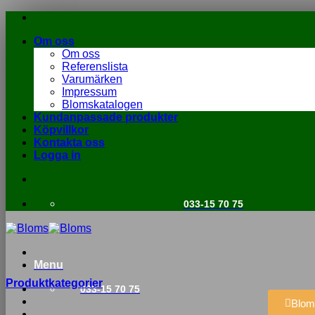
Om oss
Om oss
Referenslista
Varumärken
Impressum
Blomskatalogen
Kundanpassade produkter
Köpvillkor
Kontakta oss
Logga in
033-15 70 75
Menu
Produktkategorier
033-15 70 75
Blom