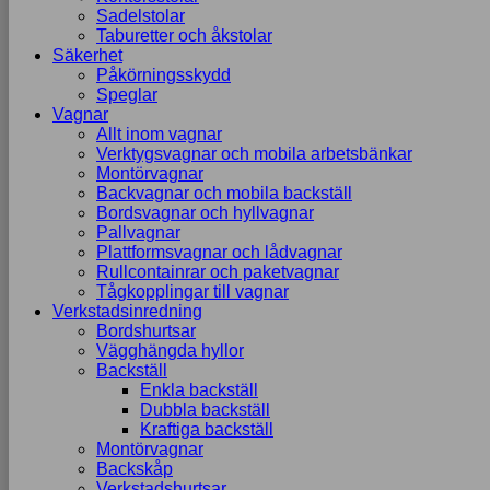
Sadelstolar
Taburetter och åkstolar
Säkerhet
Påkörningsskydd
Speglar
Vagnar
Allt inom vagnar
Verktygsvagnar och mobila arbetsbänkar
Montörvagnar
Backvagnar och mobila backställ
Bordsvagnar och hyllvagnar
Pallvagnar
Plattformsvagnar och lådvagnar
Rullcontainrar och paketvagnar
Tågkopplingar till vagnar
Verkstadsinredning
Bordshurtsar
Vägghängda hyllor
Backställ
Enkla backställ
Dubbla backställ
Kraftiga backställ
Montörvagnar
Backskåp
Verkstadshurtsar