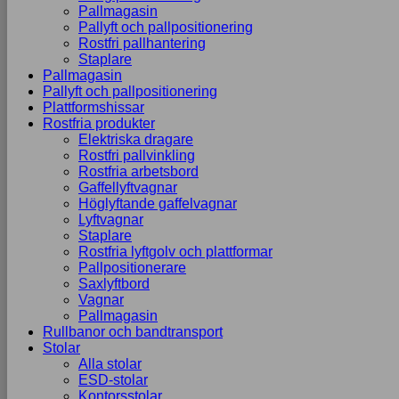
Pallmagasin
Pallyft och pallpositionering
Rostfri pallhantering
Staplare
Pallmagasin
Pallyft och pallpositionering
Plattformshissar
Rostfria produkter
Elektriska dragare
Rostfri pallvinkling
Rostfria arbetsbord
Gaffellyftvagnar
Höglyftande gaffelvagnar
Lyftvagnar
Staplare
Rostfria lyftgolv och plattformar
Pallpositionerare
Saxlyftbord
Vagnar
Pallmagasin
Rullbanor och bandtransport
Stolar
Alla stolar
ESD-stolar
Kontorsstolar