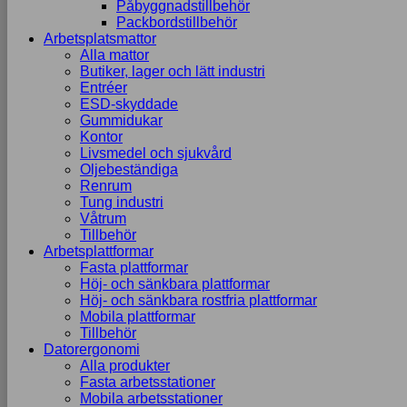
Påbyggnadstillbehör
Packbordstillbehör
Arbetsplatsmattor
Alla mattor
Butiker, lager och lätt industri
Entréer
ESD-skyddade
Gummidukar
Kontor
Livsmedel och sjukvård
Oljebeständiga
Renrum
Tung industri
Våtrum
Tillbehör
Arbetsplattformar
Fasta plattformar
Höj- och sänkbara plattformar
Höj- och sänkbara rostfria plattformar
Mobila plattformar
Tillbehör
Datorergonomi
Alla produkter
Fasta arbetsstationer
Mobila arbetsstationer