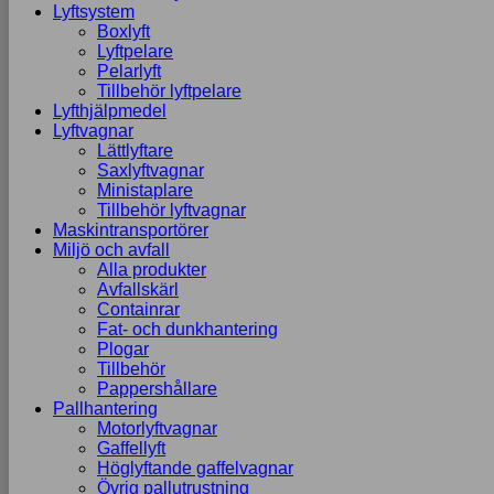
Lyftsystem
Boxlyft
Lyftpelare
Pelarlyft
Tillbehör lyftpelare
Lyfthjälpmedel
Lyftvagnar
Lättlyftare
Saxlyftvagnar
Ministaplare
Tillbehör lyftvagnar
Maskintransportörer
Miljö och avfall
Alla produkter
Avfallskärl
Containrar
Fat- och dunkhantering
Plogar
Tillbehör
Pappershållare
Pallhantering
Motorlyftvagnar
Gaffellyft
Höglyftande gaffelvagnar
Övrig pallutrustning