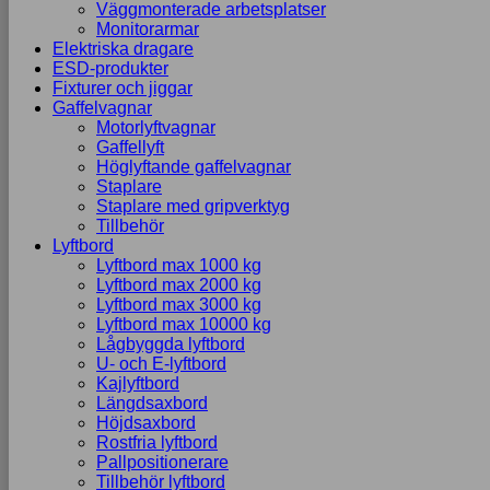
Väggmonterade arbetsplatser
Monitorarmar
Elektriska dragare
ESD-produkter
Fixturer och jiggar
Gaffelvagnar
Motorlyftvagnar
Gaffellyft
Höglyftande gaffelvagnar
Staplare
Staplare med gripverktyg
Tillbehör
Lyftbord
Lyftbord max 1000 kg
Lyftbord max 2000 kg
Lyftbord max 3000 kg
Lyftbord max 10000 kg
Lågbyggda lyftbord
U- och E-lyftbord
Kajlyftbord
Längdsaxbord
Höjdsaxbord
Rostfria lyftbord
Pallpositionerare
Tillbehör lyftbord