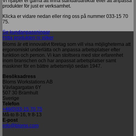
Vi hjälper er gärna att finna standardartiklar eller att anpassa
produkter för just er verksamhet.
Klicka er vidare nedan eller ring oss på nummer 033-15 70
75.
Se kundanpassningar
Hitta produkten ni söker
Bloms är ett innovativt företag som vill visa möjligheterna att
ergonomiskt underlätta och anpassa arbetsplatser efter
funktion och person. Vi kan stoltsera med stor erfarenhet
inom branschen och har anpassat arbetsplatser samt
maskiner för en bättre arbetsmiljö sedan 1947.
Besöksadress
Bloms Workstations AB
Vävlagargatan 6Y
507 30 Brämhult
Sverige
Telefon
+46(0)33-15 70 75
Må-to 8-16, fr 8-13
E-post
info@bloms.com