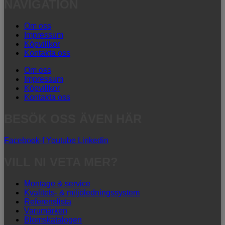
NAVIGATION
Om oss
Impressum
Köpvillkor
Kontakta oss
Om oss
Impressum
Köpvillkor
Kontakta oss
BESÖK OSS ÄVEN HÄR
Facebook-f
Youtube
Linkedin
VILL NI VETA MER?
Montage & service
Kvalitets- & miljöledningssystem
Referenslista
Varumärken
Blomskatalogen