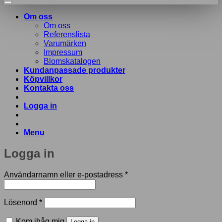
Om oss
Om oss
Referenslista
Varumärken
Impressum
Blomskatalogen
Kundanpassade produkter
Köpvillkor
Kontakta oss
Logga in
Menu
Logga in
Obligatoriskt
Användarnamn eller e-postadress
*
Obligatoriskt
Lösenord
*
Kom ihåg mig
Logga in