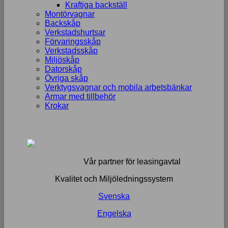
Kraftiga backställ
Montörvagnar
Backskåp
Verkstadshurtsar
Förvaringsskåp
Verkstadsskåp
Miljöskåp
Datorskåp
Övriga skåp
Verktygsvagnar och mobila arbetsbänkar
Armar med tillbehör
Krokar
Vår partner för leasingavtal
Kvalitet och Miljöledningssystem
Svenska
Engelska