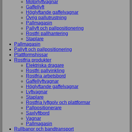
Motorlyftvagnar
Gaffellyft
Höglyftande gaffelvagnar
Övrig pallutrustning
Pallmagasin
Pallyft och pallpositionering
Rostfri pallhantering
Staplare
Pallmagasin
Pallyft och pallpositionering
Plattformshissar
Rostfria produkter
Elektriska dragare
Rostfri pallvinkling
Rostfria arbetsbord
Gaffellyftvagnar
Höglyftande gaffelvagnar
Lyftvagnar
Staplare
Rostfria lyftgolv och plattformar
Pallpositionerare
Saxlyftbord
Vagnar
Pallmagasin
Rullbanor och bandtransport