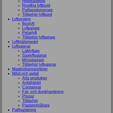
Höjdsaxbord
Rostfria lyftbord
Pallpositionerare
Tillbehör lyftbord
Lyftsystem
Boxlyft
Lyftpelare
Pelarlyft
Tillbehör lyftpelare
Lyfthjälpmedel
Lyftvagnar
Lättlyftare
Saxlyftvagnar
Ministaplare
Tillbehör lyftvagnar
Maskintransportörer
Miljö och avfall
Alla produkter
Avfallskärl
Containrar
Fat- och dunkhantering
Plogar
Tillbehör
Pappershållare
Pallhantering