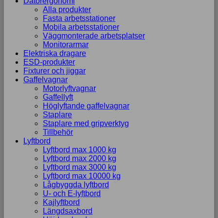
Datorergonomi
Alla produkter
Marknadsföring
Fasta arbetsstationer
Genom att dela
Mobila arbetsstationer
med dig av dina
Väggmonterade arbetsplatser
intressen och ditt
Monitorarmar
beteende när du
Elektriska dragare
surfar ökar du
ESD-produkter
chansen att få se
Fixturer och jiggar
personligt
Gaffelvagnar
anpassat
Motorlyftvagnar
innehåll och
Gaffellyft
erbjudanden.
Höglyftande gaffelvagnar
Staplare
Staplare med gripverktyg
Tillbehör
Lyftbord
Lyftbord max 1000 kg
Lyftbord max 2000 kg
Lyftbord max 3000 kg
Lyftbord max 10000 kg
Lågbyggda lyftbord
U- och E-lyftbord
Kajlyftbord
Längdsaxbord