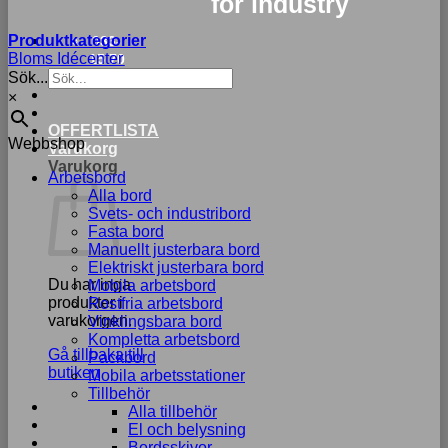
for industry
Produktkategorier
033-
Bloms Idécenter
15 70
Sök...
75
×
Nödvändiga
OFFERTLISTA
Webbshop
Dessa kakor
Varukorg
går inte att
Varukorg
Arbetsbord
välja bort. De
Alla bord
behövs för att
Svets- och industribord
hemsidan
Fasta bord
över huvud
Manuellt justerbara bord
taget ska
Elektriskt justerbara bord
fungera.
Du har inga
Mobila arbetsbord
produkter i
Rostfria arbetsbord
varukorgen.
Vinklingsbara bord
Statistik
Kompletta arbetsbord
Gå tillbaka till
För att vi ska
Packbord
butiken
kunna
Mobila arbetsstationer
förbättra
Tillbehör
hemsidans
Alla tillbehör
funktionalitet
El och belysning
och
Bordsskivor