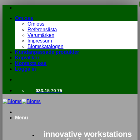
Skip
to
Om oss
content
Om oss
Referenslista
Varumärken
Impressum
Blomskatalogen
Kundanpassade produkter
Köpvillkor
Kontakta oss
Logga in
033-15 70 75
Menu
innovative workstations