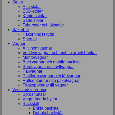
Stolar
Alla stolar
ESD-stolar
Kontorsstolar
Sadelstolar
Taburetter och åkstolar
Säkerhet
Påkörningsskydd
Speglar
Vagnar
Allt inom vagnar
Verktygsvagnar och mobila arbetsbänkar
Montörvagnar
Backvagnar och mobila backställ
Bordsvagnar och hyllvagnar
Pallvagnar
Plattformsvagnar och lådvagnar
Rullcontainrar och paketvagnar
Tågkopplingar till vagnar
Verkstadsinredning
Bordshurtsar
Vägghängda hyllor
Backställ
Enkla backställ
Dubbla backställ