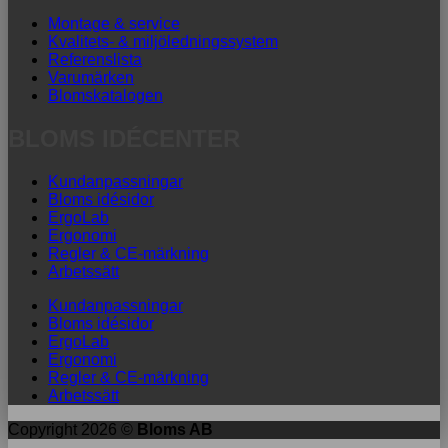
Montage & service
Kvalitets- & miljöledningssystem
Referenslista
Varumärken
Blomskatalogen
BLOMS IDÉCENTER
Kundanpassningar
Bloms idésidor
ErgoLab
Ergonomi
Regler & CE-märkning
Arbetssätt
Kundanpassningar
Bloms idésidor
ErgoLab
Ergonomi
Regler & CE-märkning
Arbetssätt
Copyright 2026 ©
Bloms AB