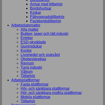
uppbyggnad,
Armar med tillbehör
baserat på
Bordshurtsar
hur
Krokar
hemsidan
Påbyggnadstillbehör
används.
Packbordstillbehör
Arbetsplatsmattor
Alla mattor
Butiker, lager och lätt industri
Upplevelse
Entréer
För att vår
ESD-skyddade
hemsida ska
Gummidukar
prestera så
Kontor
bra som
Livsmedel och sjukvård
möjligt
Oljebeständiga
under ditt
Renrum
besök. Om
Tung industri
du nekar de
Våtrum
här kakorna
Tillbehör
kommer viss
Arbetsplattformar
funktionalitet
Fasta plattformar
att försvinna
Höj- och sänkbara plattformar
från
Höj- och sänkbara rostfria plattformar
hemsidan.
Mobila plattformar
Tillbehör