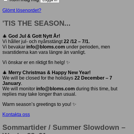
Glömt lösenordet?
'TIS THE SEASON...
🎄
God Jul & Gott Nytt År!
Vi håller jul- och nyårsstängt
22 /12 – 7/1.
Vi bevakar
info@bloms.com
under perioden, men
svarstiderna kan vara längre än vanligt.
Vi önskar er en riktigt fin helg! ✨
🎄
Merry Christmas & Happy New Year!
We will be closed for the holidays
22 December – 7
January
.
We will monitor
info@bloms.com
during this time, but
replies may take longer than usual.
Warm season’s greetings to you! ✨
Kontakta oss
Sommartider / Summer Slowdown –