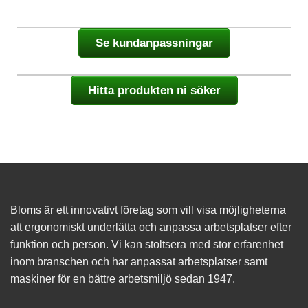
du nekar de
här kakorna
kommer viss
funktionalitet
Se kundanpassningar
att försvinna
från
hemsidan.
Hitta produkten ni söker
Marknadsföring
Genom att dela
med dig av dina
intressen och ditt
beteende när du
surfar ökar du
chansen att få se
personligt
Bloms är ett innovativt företag som vill visa möjligheterna
anpassat
att ergonomiskt underlätta och anpassa arbetsplatser efter
innehåll och
funktion och person. Vi kan stoltsera med stor erfarenhet
erbjudanden.
inom branschen och har anpassat arbetsplatser samt
maskiner för en bättre arbetsmiljö sedan 1947.