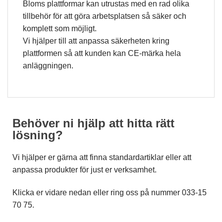
Bloms plattformar kan utrustas med en rad olika
tillbehör för att göra arbetsplatsen så säker och
Statistik
För att vi ska
komplett som möjligt.
kunna
Vi hjälper till att anpassa säkerheten kring
förbättra
plattformen så att kunden kan CE-märka hela
hemsidans
funktionalitet
anläggningen.
och
uppbyggnad,
baserat på
hur
hemsidan
används.
Behöver ni hjälp att hitta rätt
lösning?
Upplevelse
Vi hjälper er gärna att finna standardartiklar eller att
För att vår
hemsida ska
anpassa produkter för just er verksamhet.
prestera så
bra som
Klicka er vidare nedan eller ring oss på nummer 033-15
möjligt
under ditt
70 75.
besök. Om