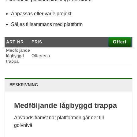
Anpassas efter varje projekt
Säljes tillsammans med plattform
Offert
ART NR
PRIS
Medföljande
lågbyggd
Offereras
trappa
Nödvändiga
BESKRIVNING
Dessa kakor
går inte att
välja bort. De
Medföljande lågbyggd trappa
behövs för att
hemsidan
över huvud
Används främst när plattformen går ner till
taget ska
golvnivå.
fungera.