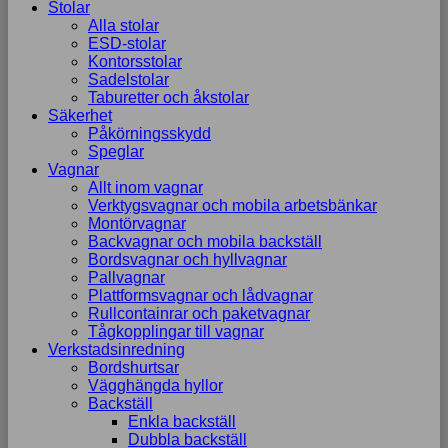
Stolar
Alla stolar
ESD-stolar
Kontorsstolar
Sadelstolar
Taburetter och åkstolar
Säkerhet
Påkörningsskydd
Speglar
Vagnar
Allt inom vagnar
Verktygsvagnar och mobila arbetsbänkar
Montörvagnar
Backvagnar och mobila backställ
Bordsvagnar och hyllvagnar
Pallvagnar
Plattformsvagnar och lådvagnar
Rullcontainrar och paketvagnar
Tågkopplingar till vagnar
Verkstadsinredning
Bordshurtsar
Vägghängda hyllor
Backställ
Enkla backställ
Dubbla backställ