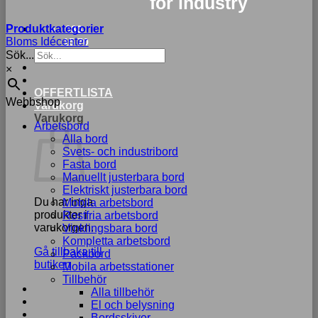
for industry
Produktkategorier
033-
Bloms Idécenter
15 70
Sök...
75
×
OFFERTLISTA
Webbshop
Varukorg
Varukorg
Arbetsbord
Alla bord
Svets- och industribord
Fasta bord
Manuellt justerbara bord
Elektriskt justerbara bord
Du har inga
Mobila arbetsbord
produkter i
Rostfria arbetsbord
varukorgen.
Vinklingsbara bord
Kompletta arbetsbord
Gå tillbaka till
Packbord
butiken
Mobila arbetsstationer
Tillbehör
Alla tillbehör
El och belysning
Bordsskivor