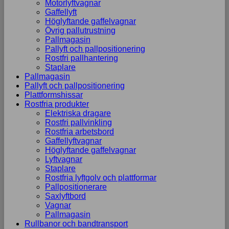
Motorlyftvagnar
Gaffellyft
Höglyftande gaffelvagnar
Övrig pallutrustning
Pallmagasin
Pallyft och pallpositionering
Rostfri pallhantering
Staplare
Pallmagasin
Pallyft och pallpositionering
Plattformshissar
Rostfria produkter
Elektriska dragare
Rostfri pallvinkling
Rostfria arbetsbord
Gaffellyftvagnar
Höglyftande gaffelvagnar
Lyftvagnar
Staplare
Rostfria lyftgolv och plattformar
Pallpositionerare
Saxlyftbord
Vagnar
Pallmagasin
Rullbanor och bandtransport