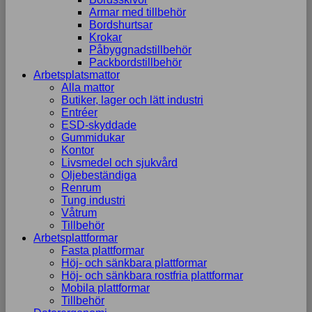
Armar med tillbehör
Bordshurtsar
Krokar
Påbyggnadstillbehör
Packbordstillbehör
Arbetsplatsmattor
Alla mattor
Butiker, lager och lätt industri
Entréer
ESD-skyddade
Gummidukar
Kontor
Livsmedel och sjukvård
Oljebeständiga
Renrum
Tung industri
Våtrum
Tillbehör
Arbetsplattformar
Fasta plattformar
Höj- och sänkbara plattformar
Höj- och sänkbara rostfria plattformar
Mobila plattformar
Tillbehör