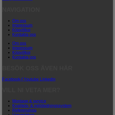
NAVIGATION
Om oss
Impressum
Köpvillkor
Kontakta oss
Om oss
Impressum
Köpvillkor
Kontakta oss
BESÖK OSS ÄVEN HÄR
Facebook-f
Youtube
Linkedin
VILL NI VETA MER?
Montage & service
Kvalitets- & miljöledningssystem
Referenslista
Varumärken