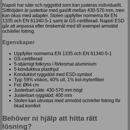
Napoli har säte och ryggstöd som kan justeras individuellt.
Sitthöjden är justerbar med gaslift mellan 430-570 mm, men
kan ökas med adapter. Stolen uppfyller normerna för EN
1335 och EN 61340-5-1 samt är GS-certifierad. Napoli ESD
går att anpassa efter önskemål med till exempel armstöd
och/eller fotring.
Egenskaper
Uppfyller normerna EN 1335 och EN 61340-5-1
GS-certifierad
5-stjärnigt fotkryss i förkromat aluminium
5 konduktiva plasthjul
Konduktivt ryggstöd med ESD-symbol
Tyg: 59% viskos, 40% ull, 1% kol-/nylonfiber
Fot: Ø64 cm
Justerbart säte: 430-570 mm högt
Justerbart ryggstöd: 400 mm
Stolen kan utrustas med armstöd och/eller fotring för
ökad komfort
Behöver ni hjälp att hitta rätt
lösning?