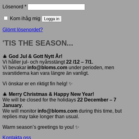
Obligatoriskt
Lösenord
*
Kom ihåg mig
Logga in
Glömt lösenordet?
'TIS THE SEASON...
🎄
God Jul & Gott Nytt År!
Vi håller jul- och nyårsstängt
22 /12 – 7/1.
Vi bevakar
info@bloms.com
under perioden, men
svarstiderna kan vara längre än vanligt.
Vi önskar er en riktigt fin helg! ✨
🎄
Merry Christmas & Happy New Year!
We will be closed for the holidays
22 December – 7
January
.
We will monitor
info@bloms.com
during this time, but
replies may take longer than usual.
Warm season’s greetings to you! ✨
Kontakta oss