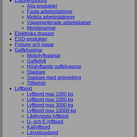
Datorergonomi
Alla produkter
Fasta arbetsstationer
Mobila arbetsstationer
Väggmonterade arbetsplatser
Monitorarmar
Elektriska dragare
ESD-produkter
Fixturer och jiggar
Gaffelvagnar
Motorlyftvagnar
Gaffellyft
Höglyftande gaffelvagnar
Staplare
Staplare med gripverktyg
Tillbehör
Lyftbord
Lyftbord max 1000 kg
Lyftbord max 2000 kg
Lyftbord max 3000 kg
Lyftbord max 10000 kg
Lågbyggda lyftbord
U- och E-lyftbord
Kajlyftbord
Längdsaxbord