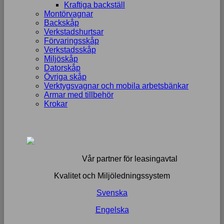
Kraftiga backställ
Montörvagnar
Backskåp
Verkstadshurtsar
Förvaringsskåp
Verkstadsskåp
Miljöskåp
Datorskåp
Övriga skåp
Verktygsvagnar och mobila arbetsbänkar
Armar med tillbehör
Krokar
Vår partner för leasingavtal
Kvalitet och Miljöledningssystem
Svenska
Engelska