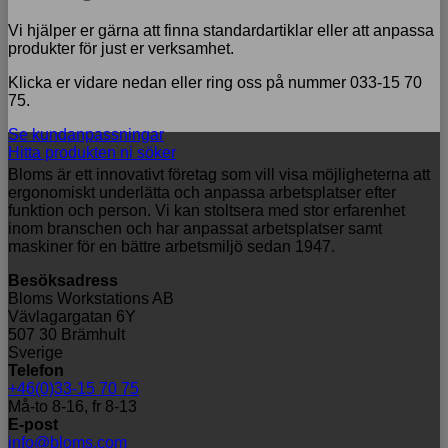
Vi hjälper er gärna att finna standardartiklar eller att anpassa
produkter för just er verksamhet.
Klicka er vidare nedan eller ring oss på nummer 033-15 70
75.
Se kundanpassningar
Hitta produkten ni söker
Bloms är ett innovativt företag som vill visa möjligheterna att
ergonomiskt underlätta och anpassa arbetsplatser efter
funktion och person. Vi kan stoltsera med stor erfarenhet
inom branschen och har anpassat arbetsplatser samt
maskiner för en bättre arbetsmiljö sedan 1947.
Besöksadress
Bloms Workstations AB
Vävlagargatan 6Y
507 30 Brämhult
Sverige
Telefon
+46(0)33-15 70 75
Må-to 8-16, fr 8-13
E-post
info@bloms.com