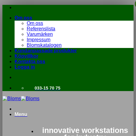
Skip
to
Om oss
content
Om oss
Referenslista
Varumärken
Impressum
Blomskatalogen
Kundanpassade produkter
Köpvillkor
Kontakta oss
Logga in
033-15 70 75
Menu
innovative workstations