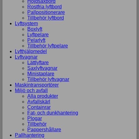
Höjdsaxbord
Rostfria lyftbord
Pallpositionerare
Tillbehör lyftbord
Lyftsystem
Boxlyft
Lyftpelare
Pelarlyft
Tillbehör lyftpelare
Lyfthjälpmedel
Lyftvagnar
Lättlyftare
Saxlyftvagnar
Ministaplare
Tillbehör lyftvagnar
Maskintransportörer
Miljö och avfall
Alla produkter
Avfallskärl
Containrar
Fat- och dunkhantering
Plogar
Tillbehör
Pappershållare
Pallhantering