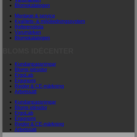
Blomskatalogen
Montage & service
Kvalitets- & miljöledningssystem
Referenslista
Varumärken
Blomskatalogen
BLOMS IDÉCENTER
Kundanpassningar
Bloms idésidor
ErgoLab
Ergonomi
Regler & CE-märkning
Arbetssätt
Kundanpassningar
Bloms idésidor
ErgoLab
Ergonomi
Regler & CE-märkning
Arbetssätt