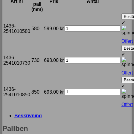
Art nr
Pris
Antal
pall
(mm)
Bestä
✓
1436-
580
599.00
kr
2541010580
Offert
Bestä
✓
1436-
730
693.00
kr
2541010730
Offert
Bestä
✓
1436-
850
693.00
kr
2541010850
Offert
Beskrivning
Pallben