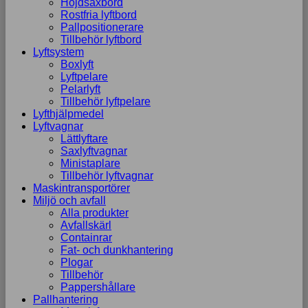
Höjdsaxbord
Rostfria lyftbord
Pallpositionerare
Tillbehör lyftbord
Lyftsystem
Boxlyft
Lyftpelare
Pelarlyft
Tillbehör lyftpelare
Lyfthjälpmedel
Lyftvagnar
Lättlyftare
Saxlyftvagnar
Ministaplare
Tillbehör lyftvagnar
Maskintransportörer
Miljö och avfall
Alla produkter
Avfallskärl
Containrar
Fat- och dunkhantering
Plogar
Tillbehör
Pappershållare
Pallhantering