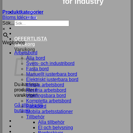
for industry
Produktkategorier
033-
Bloms Idécenter
15 70
Sök...
75
×
OFFERTLISTA
Webbshop
Varukorg
Varukorg
Arbetsbord
Alla bord
Svets- och industribord
Fasta bord
Manuellt justerbara bord
Elektriskt justerbara bord
Du har inga
Mobila arbetsbord
produkter i
Rostfria arbetsbord
varukorgen.
Vinklingsbara bord
Kompletta arbetsbord
Gå tillbaka till
Packbord
butiken
Mobila arbetsstationer
Tillbehör
Alla tillbehör
El och belysning
Bordsskivor