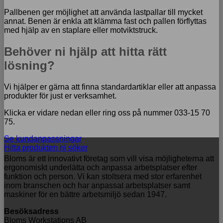
Pallbenen ger möjlighet att använda lastpallar till mycket
annat. Benen är enkla att klämma fast och pallen förflyttas
med hjälp av en staplare eller motviktstruck.
Behöver ni hjälp att hitta rätt
lösning?
Vi hjälper er gärna att finna standardartiklar eller att anpassa
produkter för just er verksamhet.
Klicka er vidare nedan eller ring oss på nummer 033-15 70
75.
Se kundanpassningar
Hitta produkten ni söker
Bloms är ett innovativt företag som vill visa möjligheterna att
ergonomiskt underlätta och anpassa arbetsplatser efter
funktion och person. Vi kan stoltsera med stor erfarenhet
inom branschen och har anpassat arbetsplatser samt
maskiner för en bättre arbetsmiljö sedan 1947.
Besöksadress
Bloms Workstations AB