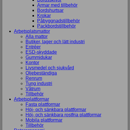
Armar med tillbehör
Bordshurtsar
Krokar
Påbyggnadstillbehör
Packbordstillbehör
Arbetsplatsmattor
Alla mattor
Butiker, lager och lätt industri
Entréer
ESD-skyddade
Gummidukar
Kontor
Livsmedel och sjukvård
Oljebeständiga
Renrum
Tung industri
Våtrum
Tillbehör
Arbetsplattformar
Fasta plattformar
Höj- och sänkbara plattformar
Höj- och sänkbara rostfria plattformar
Mobila plattformar
Tillbehör