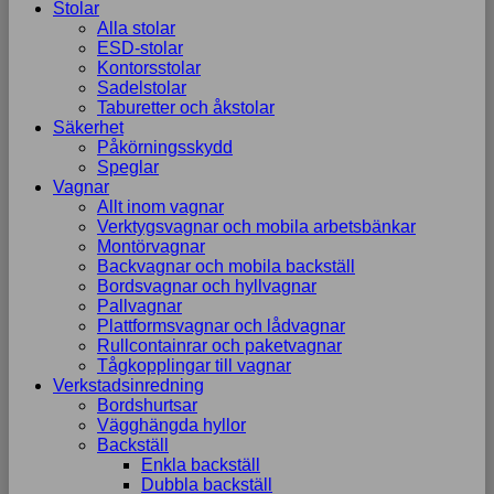
Stolar
Alla stolar
ESD-stolar
Kontorsstolar
Sadelstolar
Taburetter och åkstolar
Säkerhet
Påkörningsskydd
Speglar
Vagnar
Allt inom vagnar
Verktygsvagnar och mobila arbetsbänkar
Montörvagnar
Backvagnar och mobila backställ
Bordsvagnar och hyllvagnar
Pallvagnar
Plattformsvagnar och lådvagnar
Rullcontainrar och paketvagnar
Tågkopplingar till vagnar
Verkstadsinredning
Bordshurtsar
Vägghängda hyllor
Backställ
Enkla backställ
Dubbla backställ