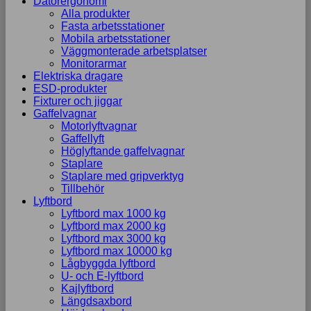
Datorergonomi
Alla produkter
Fasta arbetsstationer
Mobila arbetsstationer
Väggmonterade arbetsplatser
Monitorarmar
Elektriska dragare
ESD-produkter
Fixturer och jiggar
Gaffelvagnar
Motorlyftvagnar
Gaffellyft
Höglyftande gaffelvagnar
Staplare
Staplare med gripverktyg
Tillbehör
Lyftbord
Lyftbord max 1000 kg
Lyftbord max 2000 kg
Lyftbord max 3000 kg
Lyftbord max 10000 kg
Lågbyggda lyftbord
U- och E-lyftbord
Kajlyftbord
Längdsaxbord