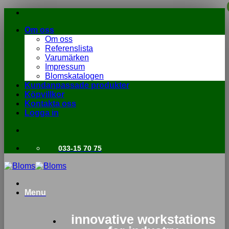
Skip
to
Om oss
content
Om oss
Referenslista
Varumärken
Impressum
Blomskatalogen
Kundanpassade produkter
Köpvillkor
Kontakta oss
Logga in
033-15 70 75
Menu
innovative workstations