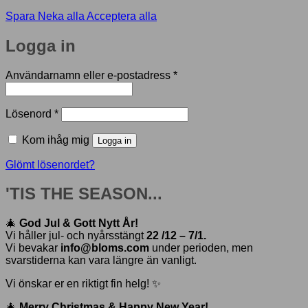
Spara
Neka alla
Acceptera alla
Logga in
Obligatoriskt
Användarnamn eller e-postadress
*
Obligatoriskt
Lösenord
*
Kom ihåg mig
Logga in
Glömt lösenordet?
'TIS THE SEASON...
🎄
God Jul & Gott Nytt År!
Vi håller jul- och nyårsstängt
22 /12 – 7/1.
Vi bevakar
info@bloms.com
under perioden, men
svarstiderna kan vara längre än vanligt.
Vi önskar er en riktigt fin helg! ✨
🎄
Merry Christmas & Happy New Year!