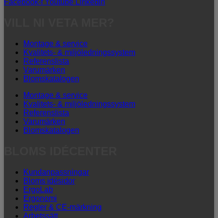
Facebook-f
Youtube
Linkedin
VILL NI VETA MER?
Montage & service
Kvalitets- & miljöledningssystem
Referenslista
Varumärken
Blomskatalogen
Montage & service
Kvalitets- & miljöledningssystem
Referenslista
Varumärken
Blomskatalogen
BLOMS IDÉCENTER
Kundanpassningar
Bloms idésidor
ErgoLab
Ergonomi
Regler & CE-märkning
Arbetssätt