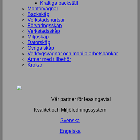
Kraftiga backställ
Montörvagnar
Backskåp
Verkstadshurtsar
Förvaringsskåp
Verkstadsskåp
Miljöskåp
Datorskåp
Övriga skåp
Verktygsvagnar och mobila arbetsbänkar
Armar med tillbehör
Krokar
Vår partner för leasingavtal
Kvalitet och Miljöledningssystem
Svenska
Engelska