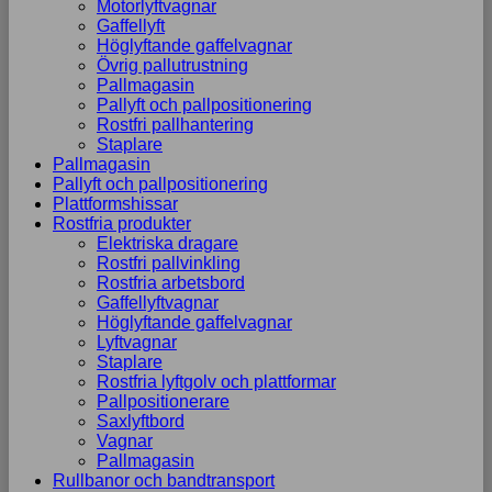
Motorlyftvagnar
Gaffellyft
Höglyftande gaffelvagnar
Övrig pallutrustning
Pallmagasin
Pallyft och pallpositionering
Rostfri pallhantering
Staplare
Pallmagasin
Pallyft och pallpositionering
Plattformshissar
Rostfria produkter
Elektriska dragare
Rostfri pallvinkling
Rostfria arbetsbord
Gaffellyftvagnar
Höglyftande gaffelvagnar
Lyftvagnar
Staplare
Rostfria lyftgolv och plattformar
Pallpositionerare
Saxlyftbord
Vagnar
Pallmagasin
Rullbanor och bandtransport