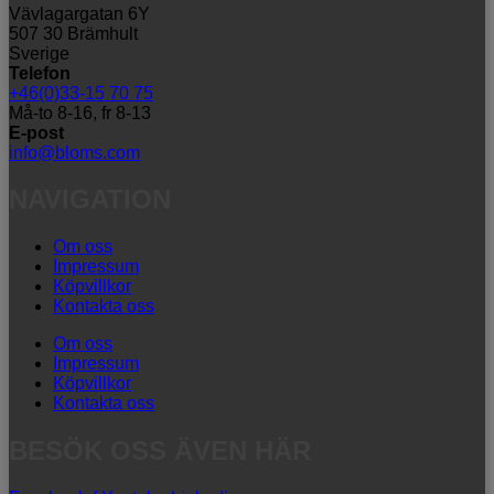
Vävlagargatan 6Y
507 30 Brämhult
Sverige
Telefon
+46(0)33-15 70 75
Må-to 8-16, fr 8-13
E-post
info@bloms.com
NAVIGATION
Om oss
Impressum
Köpvillkor
Kontakta oss
Om oss
Impressum
Köpvillkor
Kontakta oss
BESÖK OSS ÄVEN HÄR