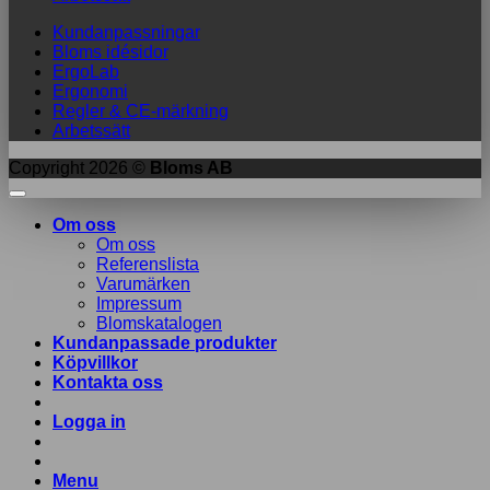
Kundanpassningar
Bloms idésidor
ErgoLab
Ergonomi
Regler & CE-märkning
Arbetssätt
Copyright 2026 ©
Bloms AB
Om oss
Om oss
Referenslista
Varumärken
Impressum
Blomskatalogen
Kundanpassade produkter
Köpvillkor
Kontakta oss
Logga in
Menu