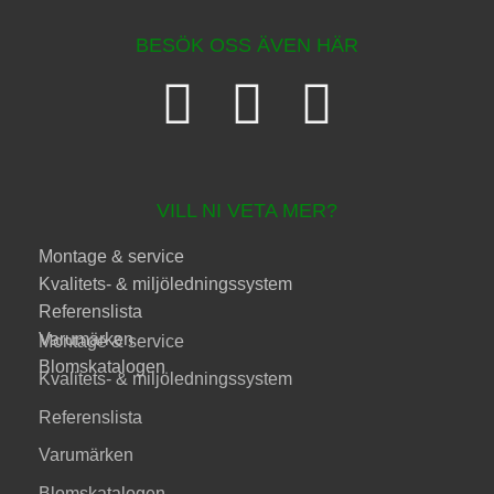
BESÖK OSS ÄVEN HÄR
VILL NI VETA MER?
Montage & service
Kvalitets- & miljöledningssystem
Referenslista
Varumärken
Montage & service
Blomskatalogen
Kvalitets- & miljöledningssystem
Referenslista
Varumärken
Blomskatalogen