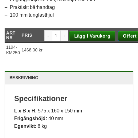
– Praktiskt bärhandtag
– 100 mm tunglasthjul
ART
PRIS
ANTAL
Lägg I Varukorg
Offert
NR
1194-
1468.00
kr
KM250
BESKRIVNING
Nödvändiga
Dessa kakor
går inte att
Specifikationer
välja bort. De
behövs för att
L x B x H:
575 x 160 x 150 mm
hemsidan
över huvud
Frigångshöjd:
40 mm
taget ska
Egenvikt:
6 kg
fungera.