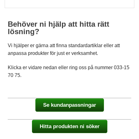
Statistik
För att vi ska
Behöver ni hjälp att hitta rätt
kunna
förbättra
lösning?
hemsidans
funktionalitet
Vi hjälper er gärna att finna standardartiklar eller att
och
uppbyggnad,
anpassa produkter för just er verksamhet.
baserat på
hur
Klicka er vidare nedan eller ring oss på nummer 033-15
hemsidan
används.
70 75.
Upplevelse
För att vår
Se kundanpassningar
hemsida ska
prestera så
bra som
möjligt
Hitta produkten ni söker
under ditt
besök. Om