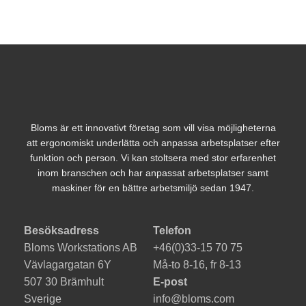
du nekar de
här kakorna
kommer viss
funktionalitet
att försvinna
från
hemsidan.
Marknadsföring
Bloms är ett innovativt företag som vill visa möjligheterna
Genom att dela
att ergonomiskt underlätta och anpassa arbetsplatser efter
med dig av dina
intressen och ditt
funktion och person. Vi kan stoltsera med stor erfarenhet
beteende när du
inom branschen och har anpassat arbetsplatser samt
surfar ökar du
maskiner för en bättre arbetsmiljö sedan 1947.
chansen att få se
personligt
anpassat
Besöksadress
Telefon
innehåll och
erbjudanden.
Bloms Workstations AB
+46(0)33-15 70 75
Vävlagargatan 6Y
Må-to 8-16, fr 8-13
507 30 Brämhult
E-post
Sverige
info@bloms.com