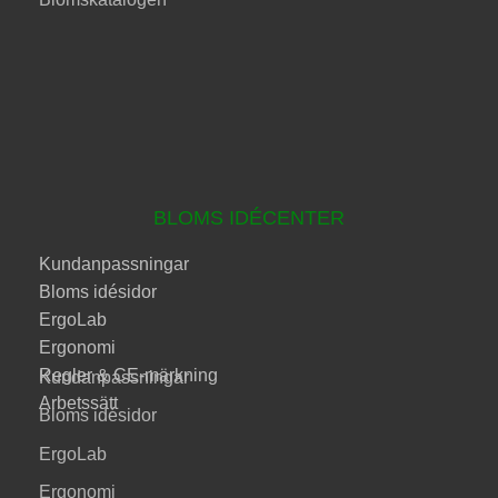
BLOMS IDÉCENTER
Kundanpassningar
Bloms idésidor
ErgoLab
Ergonomi
Regler & CE-märkning
Kundanpassningar
Arbetssätt
Bloms idésidor
ErgoLab
Ergonomi