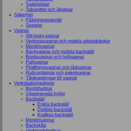
Sadelstolar
Taburetter och åkstolar
Säkerhet
Påkörningsskydd
Speglar
Vagnar
Allt inom vagnar
Verktygsvagnar och mobila arbetsbänkar
Montörvagnar
Backvagnar och mobila backställ
Bordsvagnar och hyllvagnar
Pallvagnar
Plattformsvagnar och lådvagnar
Rullcontainrar och paketvagnar
Tågkopplingar till vagnar
Verkstadsinredning
Bordshurtsar
Vägghängda hyllor
Backställ
Enkla backställ
Dubbla backställ
Kraftiga backställ
Montörvagnar
Backskåp
Verkstadshurtsar