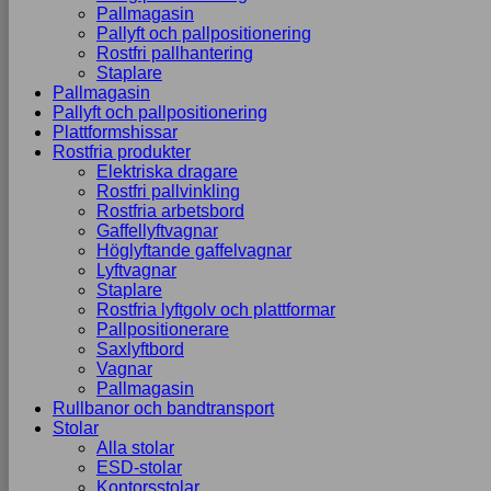
Pallmagasin
Pallyft och pallpositionering
Rostfri pallhantering
Staplare
Pallmagasin
Pallyft och pallpositionering
Plattformshissar
Rostfria produkter
Elektriska dragare
Rostfri pallvinkling
Rostfria arbetsbord
Gaffellyftvagnar
Höglyftande gaffelvagnar
Lyftvagnar
Staplare
Rostfria lyftgolv och plattformar
Pallpositionerare
Saxlyftbord
Vagnar
Pallmagasin
Rullbanor och bandtransport
Stolar
Alla stolar
ESD-stolar
Kontorsstolar