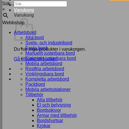
Sök...
OFFERTLISTA
×
Varukorg
Varukorg
Webbshop
Arbetsbord
Alla bord
Svets- och industribord
Fasta bord
Du har inga produkter i varukorgen.
Manuellt justerbara bord
Elektriskt justerbara bord
Gå tillbaka till butiken
Mobila arbetsbord
Rostfria arbetsbord
Vinklingsbara bord
Kompletta arbetsbord
Packbord
Mobila arbetsstationer
Tillbehör
Alla tillbehör
El och belysning
Bordsskivor
Armar med tillbehör
Bordshurtsar
Krokar