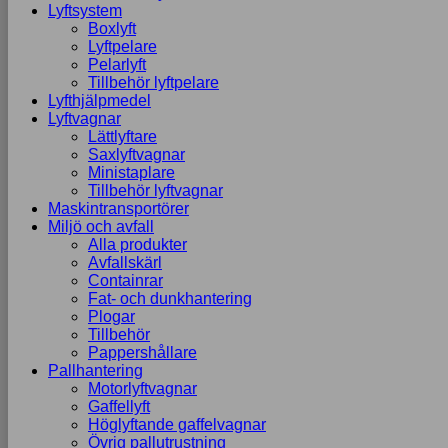
Lyftsystem
Boxlyft
Lyftpelare
Pelarlyft
Tillbehör lyftpelare
Lyfthjälpmedel
Lyftvagnar
Lättlyftare
Saxlyftvagnar
Ministaplare
Tillbehör lyftvagnar
Maskintransportörer
Miljö och avfall
Alla produkter
Avfallskärl
Containrar
Fat- och dunkhantering
Plogar
Tillbehör
Pappershållare
Pallhantering
Motorlyftvagnar
Gaffellyft
Höglyftande gaffelvagnar
Övrig pallutrustning