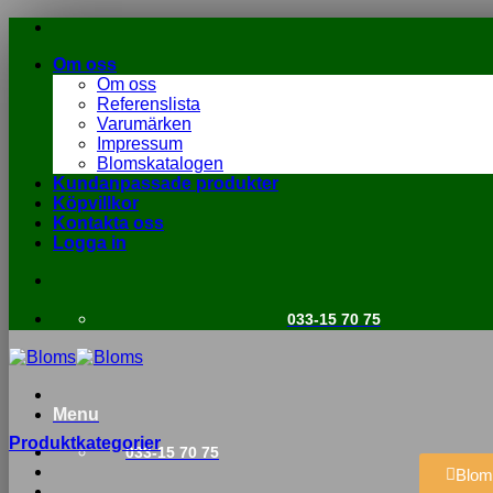
Om oss
Om oss
Referenslista
Varumärken
Impressum
Blomskatalogen
Kundanpassade produkter
Köpvillkor
Kontakta oss
Logga in
033-15 70 75
Menu
Produktkategorier
033-15 70 75
Blom