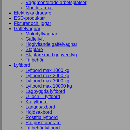
Väggmonterade arbetsplatser
Monitorarmar
Elektriska dragare
ESD-produkter
Fixturer och jiggar
Gaffelvagnar
Motorlyftvagnar
Gaffellyft
Höglyftande gaffelvagnar
Staplare
Staplare med gripverktyg
Tillbehör
Lyftbord
Lyftbord max 1000 kg
Lyftbord max 2000 kg
Lyftbord max 3000 kg
Lyftbord max 10000 kg
Lågbyggda lyftbord
U- och E-lyftbord
Kajlyftbord
Längdsaxbord
Höjdsaxbord
Rostfria lyftbord
Pallpositionerare
Tillbehör lyftbord