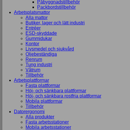
Påbyggnadstillbehör
Packbordstillbehör
Arbetsplatsmattor
Alla mattor
Butiker, lager och lätt industri
Entréer
ESD-skyddade
Gummidukar
Kontor
Livsmedel och sjukvård
Oljebeständiga
Renrum
Tung industri
Våtrum
Tillbehör
Arbetsplattformar
Fasta plattformar
Höj- och sänkbara plattformar
Höj- och sänkbara rostfria plattformar
Mobila plattformar
Tillbehör
Datorergonomi
Alla produkter
Fasta arbetsstationer
Mobila arbetsstationer