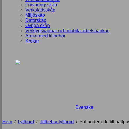
Förvaringsskåp
Verkstadsskåp
Miljöskåp
Datorskåp
Övriga skåp
Verktygsvagnar och mobila arbetsbänkar
Armar med tillbehör
Krokar
Svenska
Hem
/
Lyftbord
/
Tillbehör lyftbord
/
Pallunderrede till pallpo