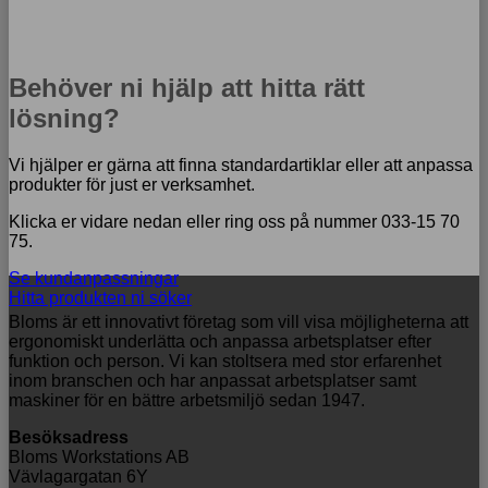
Behöver ni hjälp att hitta rätt
lösning?
Vi hjälper er gärna att finna standardartiklar eller att anpassa
produkter för just er verksamhet.
Klicka er vidare nedan eller ring oss på nummer 033-15 70
75.
Se kundanpassningar
Hitta produkten ni söker
Bloms är ett innovativt företag som vill visa möjligheterna att
ergonomiskt underlätta och anpassa arbetsplatser efter
funktion och person. Vi kan stoltsera med stor erfarenhet
inom branschen och har anpassat arbetsplatser samt
maskiner för en bättre arbetsmiljö sedan 1947.
Besöksadress
Bloms Workstations AB
Vävlagargatan 6Y