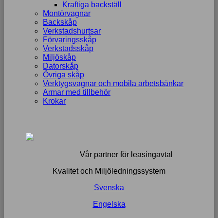
Kraftiga backställ
Montörvagnar
Backskåp
Verkstadshurtsar
Förvaringsskåp
Verkstadsskåp
Miljöskåp
Datorskåp
Övriga skåp
Verktygsvagnar och mobila arbetsbänkar
Armar med tillbehör
Krokar
Vår partner för leasingavtal
Kvalitet och Miljöledningssystem
Svenska
Engelska