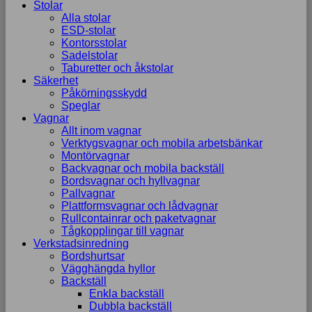
Stolar
Alla stolar
ESD-stolar
Kontorsstolar
Sadelstolar
Taburetter och åkstolar
Säkerhet
Påkörningsskydd
Speglar
Vagnar
Allt inom vagnar
Verktygsvagnar och mobila arbetsbänkar
Montörvagnar
Backvagnar och mobila backställ
Bordsvagnar och hyllvagnar
Pallvagnar
Plattformsvagnar och lådvagnar
Rullcontainrar och paketvagnar
Tågkopplingar till vagnar
Verkstadsinredning
Bordshurtsar
Vägghängda hyllor
Backställ
Enkla backställ
Dubbla backställ