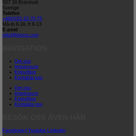
507 30 Brämhult
Sverige
Telefon
+46(0)33-15 70 75
Må-to 8-16, fr 8-13
E-post
info@bloms.com
NAVIGATION
Om oss
Impressum
Köpvillkor
Kontakta oss
Om oss
Impressum
Köpvillkor
Kontakta oss
BESÖK OSS ÄVEN HÄR
Facebook-f
Youtube
Linkedin