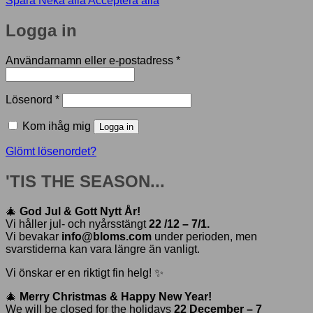
Spara
Neka alla
Acceptera alla
Logga in
Obligatoriskt
Användarnamn eller e-postadress
*
Obligatoriskt
Lösenord
*
Kom ihåg mig
Logga in
Glömt lösenordet?
'TIS THE SEASON...
🎄
God Jul & Gott Nytt År!
Vi håller jul- och nyårsstängt
22 /12 – 7/1.
Vi bevakar
info@bloms.com
under perioden, men
svarstiderna kan vara längre än vanligt.
Vi önskar er en riktigt fin helg! ✨
🎄
Merry Christmas & Happy New Year!
We will be closed for the holidays
22 December – 7