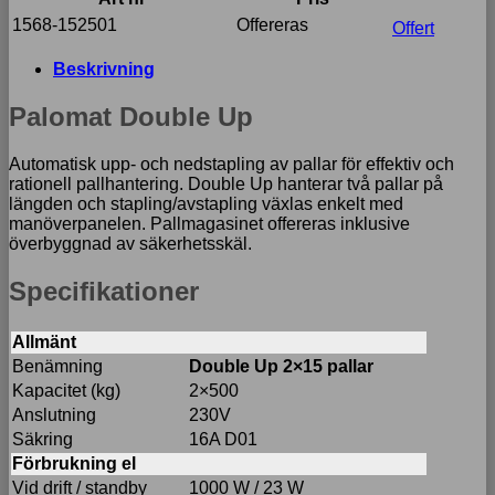
1568-152501
Offereras
Offert
Beskrivning
Palomat Double Up
Automatisk upp- och nedstapling av pallar för effektiv och
rationell pallhantering. Double Up hanterar två pallar på
längden och stapling/avstapling växlas enkelt med
manöverpanelen. Pallmagasinet offereras inklusive
överbyggnad av säkerhetsskäl.
Specifikationer
Allmänt
Benämning
Double Up 2×15 pallar
Kapacitet (kg)
2×500
Anslutning
230V
Säkring
16A D01
Förbrukning el
Vid drift / standby
1000 W / 23 W