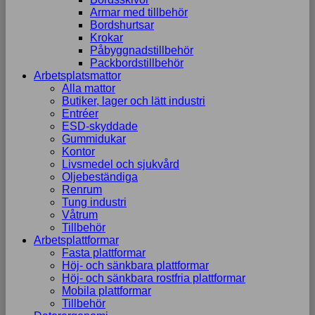
Armar med tillbehör
Bordshurtsar
Krokar
Påbyggnadstillbehör
Packbordstillbehör
Arbetsplatsmattor
Alla mattor
Butiker, lager och lätt industri
Entréer
ESD-skyddade
Gummidukar
Kontor
Livsmedel och sjukvård
Oljebeständiga
Renrum
Tung industri
Våtrum
Tillbehör
Arbetsplattformar
Fasta plattformar
Höj- och sänkbara plattformar
Höj- och sänkbara rostfria plattformar
Mobila plattformar
Tillbehör