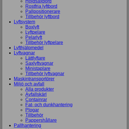
Höjdsaxbord
Rostfria lyftbord
Pallpositionerare
Tillbehör lyftbord
Lyftsystem
Boxlyft
Lyftpelare
Pelarlyft
Tillbehör lyftpelare
Lyfthjälpmedel
Lyftvagnar
Lättlyftare
Saxlyftvagnar
Ministaplare
Tillbehör lyftvagnar
Maskintransportörer
Miljö och avfall
Alla produkter
Avfallskärl
Containrar
Fat- och dunkhantering
Plogar
Tillbehör
Pappershållare
Pallhantering