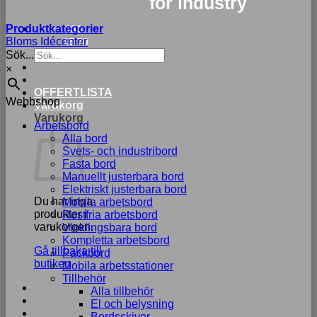
for industry
Produktkategorier
033-
Bloms Idécenter
15 70
Sök...
75
×
OFFERTLISTA
Webbshop
Varukorg
Varukorg
Arbetsbord
Alla bord
Svets- och industribord
Fasta bord
Manuellt justerbara bord
Elektriskt justerbara bord
Du har inga
Mobila arbetsbord
produkter i
Rostfria arbetsbord
varukorgen.
Vinklingsbara bord
Kompletta arbetsbord
Gå tillbaka till
Packbord
butiken
Mobila arbetsstationer
Tillbehör
Alla tillbehör
El och belysning
Bordsskivor