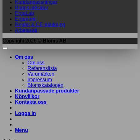
Kundanpassningar
Bloms idésidor
ErgoLab
Ergonomi
Regler & CE-märkning
Arbetssätt
Copyright 2026 ©
Bloms AB
Om oss
Om oss
Referenslista
Varumärken
Impressum
Blomskatalogen
Kundanpassade produkter
Köpvillkor
Kontakta oss
Logga in
Menu