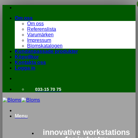
Skip
to
Om oss
content
Om oss
Referenslista
Varumärken
Impressum
Blomskatalogen
Kundanpassade produkter
Köpvillkor
Kontakta oss
Logga in
033-15 70 75
Menu
innovative workstations