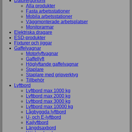
Datorergonomi
Alla produkter
Fasta arbetsstationer
Mobila arbetsstationer
Väggmonterade arbetsplatser
Monitorarmar
Elektriska dragare
ESD-produkter
Fixturer och jiggar
Gaffelvagnar
Motorlyftvagnar
Gaffellyft
Höglyftande gaffelvagnar
Staplare
Staplare med gripverktyg
Tillbehör
Lyftbord
Lyftbord max 1000 kg
Lyftbord max 2000 kg
Lyftbord max 3000 kg
Lyftbord max 10000 kg
Lågbyggda lyftbord
U- och E-lyftbord
Kajlyftbord
Längdsaxbord