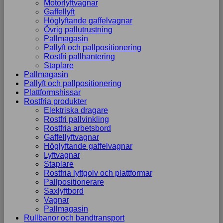
Motorlyftvagnar
Gaffellyft
Höglyftande gaffelvagnar
Övrig pallutrustning
Pallmagasin
Pallyft och pallpositionering
Rostfri pallhantering
Staplare
Pallmagasin
Pallyft och pallpositionering
Plattformshissar
Rostfria produkter
Elektriska dragare
Rostfri pallvinkling
Rostfria arbetsbord
Gaffellyftvagnar
Höglyftande gaffelvagnar
Lyftvagnar
Staplare
Rostfria lyftgolv och plattformar
Pallpositionerare
Saxlyftbord
Vagnar
Pallmagasin
Rullbanor och bandtransport