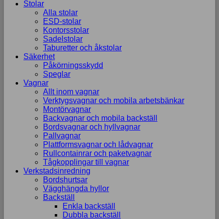
Stolar
Alla stolar
ESD-stolar
Kontorsstolar
Sadelstolar
Taburetter och åkstolar
Säkerhet
Påkörningsskydd
Speglar
Vagnar
Allt inom vagnar
Verktygsvagnar och mobila arbetsbänkar
Montörvagnar
Backvagnar och mobila backställ
Bordsvagnar och hyllvagnar
Pallvagnar
Plattformsvagnar och lådvagnar
Rullcontainrar och paketvagnar
Tågkopplingar till vagnar
Verkstadsinredning
Bordshurtsar
Vägghängda hyllor
Backställ
Enkla backställ
Dubbla backställ