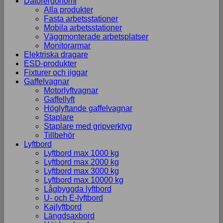
Datorergonomi
Alla produkter
Fasta arbetsstationer
Mobila arbetsstationer
Väggmonterade arbetsplatser
Monitorarmar
Elektriska dragare
ESD-produkter
Fixturer och jiggar
Gaffelvagnar
Motorlyftvagnar
Gaffellyft
Höglyftande gaffelvagnar
Staplare
Staplare med gripverktyg
Tillbehör
Lyftbord
Lyftbord max 1000 kg
Lyftbord max 2000 kg
Lyftbord max 3000 kg
Lyftbord max 10000 kg
Lågbyggda lyftbord
U- och E-lyftbord
Kajlyftbord
Längdsaxbord