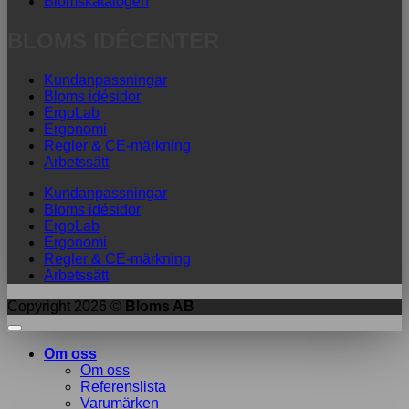
Blomskatalogen
BLOMS IDÉCENTER
Kundanpassningar
Bloms idésidor
ErgoLab
Ergonomi
Regler & CE-märkning
Arbetssätt
Kundanpassningar
Bloms idésidor
ErgoLab
Ergonomi
Regler & CE-märkning
Arbetssätt
Copyright 2026 ©
Bloms AB
Om oss
Om oss
Referenslista
Varumärken