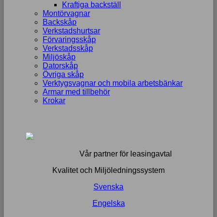
Kraftiga backställ
Montörvagnar
Backskåp
Verkstadshurtsar
Förvaringsskåp
Verkstadsskåp
Miljöskåp
Datorskåp
Övriga skåp
Verktygsvagnar och mobila arbetsbänkar
Armar med tillbehör
Krokar
Vår partner för leasingavtal
Kvalitet och Miljöledningssystem
Svenska
Engelska