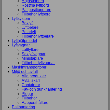
Höjdsaxbord
Rostfria lyftbord
Pallpositionerare
Tillbehör lyftbord
Lyftsystem
Boxlyft
Lyftpelare
Pelarlyft
Tillbehör lyftpelare
Lyfthjälpmedel
Lyftvagnar
Lättlyftare
Saxlyftvagnar
Ministaplare
Tillbehör lyftvagnar
Maskintransportörer
Miljö och avfall
Alla produkter
Avfallskärl
Containrar
Fat- och dunkhantering
Plogar
Tillbehör
Pappershållare
Pallhantering