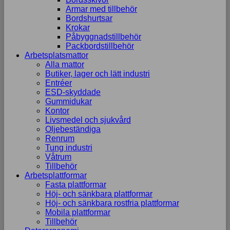
Armar med tillbehör
Bordshurtsar
Krokar
Påbyggnadstillbehör
Packbordstillbehör
Arbetsplatsmattor
Alla mattor
Butiker, lager och lätt industri
Entréer
ESD-skyddade
Gummidukar
Kontor
Livsmedel och sjukvård
Oljebeständiga
Renrum
Tung industri
Våtrum
Tillbehör
Arbetsplattformar
Fasta plattformar
Höj- och sänkbara plattformar
Höj- och sänkbara rostfria plattformar
Mobila plattformar
Tillbehör