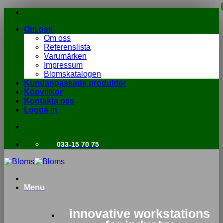
Skip
to
Om oss
content
Om oss
Referenslista
Varumärken
Impressum
Blomskatalogen
Kundanpassade produkter
Köpvillkor
Kontakta oss
Logga in
033-15 70 75
Menu
innovative workstations