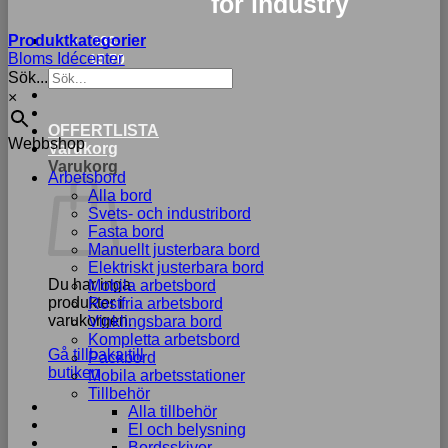
for industry
Produktkategorier
033-
Bloms Idécenter
15 70
Sök...
75
×
OFFERTLISTA
Webbshop
Varukorg
Varukorg
Arbetsbord
Alla bord
Svets- och industribord
Fasta bord
Manuellt justerbara bord
Elektriskt justerbara bord
Du har inga
Mobila arbetsbord
produkter i
Rostfria arbetsbord
varukorgen.
Vinklingsbara bord
Kompletta arbetsbord
Gå tillbaka till
Packbord
butiken
Mobila arbetsstationer
Tillbehör
Alla tillbehör
El och belysning
Bordsskivor