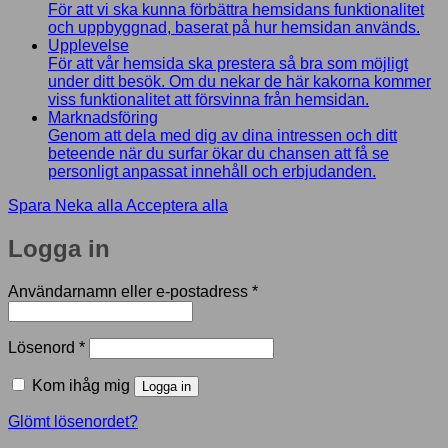
För att vi ska kunna förbättra hemsidans funktionalitet
och uppbyggnad, baserat på hur hemsidan används.
Upplevelse
För att vår hemsida ska prestera så bra som möjligt
under ditt besök. Om du nekar de här kakorna kommer
viss funktionalitet att försvinna från hemsidan.
Marknadsföring
Genom att dela med dig av dina intressen och ditt
beteende när du surfar ökar du chansen att få se
personligt anpassat innehåll och erbjudanden.
Spara
Neka alla
Acceptera alla
Logga in
Obligatoriskt
Användarnamn eller e-postadress
*
Obligatoriskt
Lösenord
*
Kom ihåg mig
Logga in
Glömt lösenordet?