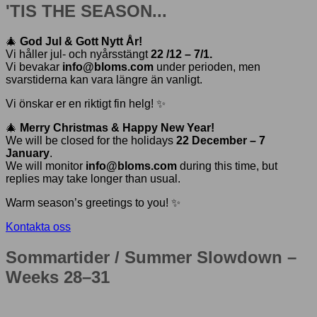
'TIS THE SEASON...
🎄
God Jul & Gott Nytt År!
Vi håller jul- och nyårsstängt
22 /12 – 7/1.
Vi bevakar
info@bloms.com
under perioden, men
svarstiderna kan vara längre än vanligt.
Vi önskar er en riktigt fin helg! ✨
🎄
Merry Christmas & Happy New Year!
We will be closed for the holidays
22 December – 7
January
.
We will monitor
info@bloms.com
during this time, but
replies may take longer than usual.
Warm season’s greetings to you! ✨
Kontakta oss
Sommartider / Summer Slowdown –
Weeks 28–31