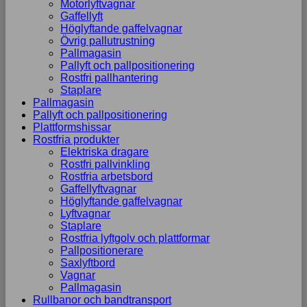
Motorlyftvagnar
Gaffellyft
Höglyftande gaffelvagnar
Övrig pallutrustning
Pallmagasin
Pallyft och pallpositionering
Rostfri pallhantering
Staplare
Pallmagasin
Pallyft och pallpositionering
Plattformshissar
Rostfria produkter
Elektriska dragare
Rostfri pallvinkling
Rostfria arbetsbord
Gaffellyftvagnar
Höglyftande gaffelvagnar
Lyftvagnar
Staplare
Rostfria lyftgolv och plattformar
Pallpositionerare
Saxlyftbord
Vagnar
Pallmagasin
Rullbanor och bandtransport