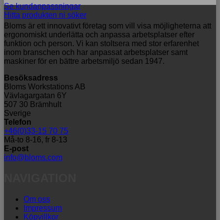
Se kundanpassningar
Hitta produkten ni söker
Bloms är ett innovativt företag som vill visa möjligheterna att
ergonomiskt underlätta och anpassa arbetsplatser efter
funktion och person. Vi kan stoltsera med stor erfarenhet
inom branschen och har anpassat arbetsplatser samt
maskiner för en bättre arbetsmiljö sedan 1947.
Besöksadress
Bloms Workstations AB
Vävlagargatan 6Y
507 30 Brämhult
Sverige
Telefon
+46(0)33-15 70 75
Må-to 8-16, fr 8-13
E-post
info@bloms.com
NAVIGATION
Om oss
Impressum
Köpvillkor