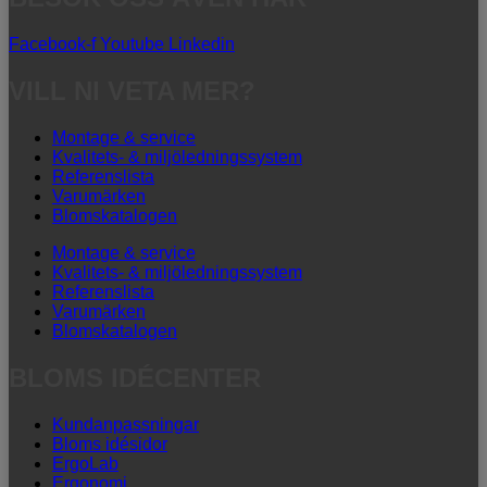
Facebook-f
Youtube
Linkedin
VILL NI VETA MER?
Montage & service
Kvalitets- & miljöledningssystem
Referenslista
Varumärken
Blomskatalogen
Montage & service
Kvalitets- & miljöledningssystem
Referenslista
Varumärken
Blomskatalogen
BLOMS IDÉCENTER
Kundanpassningar
Bloms idésidor
ErgoLab
Ergonomi