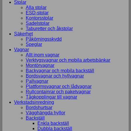
Stolar
Alla stolar
ESD-stolar
Kontorsstolar
Sadelstolar
Taburetter och åkstolar
Säkerhet
Påkörningsskydd
Speglar
Vagnar
Allt inom vagnar
Verktygsvagnar och mobila arbetsbänkar
Montörvagnar
Backvagnar och mobila backställ
Bordsvagnar och hyllvagnar
Pallvagnar
Plattformsvagnar och lådvagnar
Rullcontainrar och paketvagnar
Tågkopplingar till vagnar
Verkstadsinredning
Bordshurtsar
Vägghängda hyllor
Backställ
Enkla backställ
Dubbla backställ