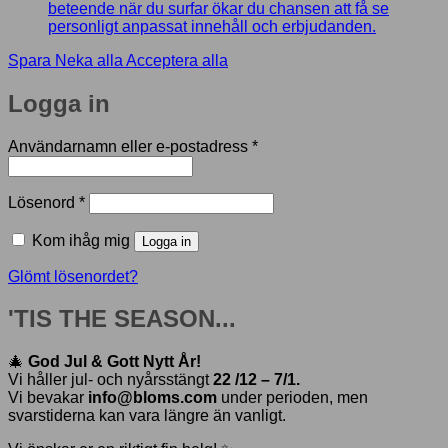
beteende när du surfar ökar du chansen att få se
personligt anpassat innehåll och erbjudanden.
Spara
Neka alla
Acceptera alla
Logga in
Obligatoriskt
Användarnamn eller e-postadress
*
Obligatoriskt
Lösenord
*
Kom ihåg mig
Logga in
Glömt lösenordet?
'TIS THE SEASON...
🎄
God Jul & Gott Nytt År!
Vi håller jul- och nyårsstängt
22 /12 – 7/1.
Vi bevakar
info@bloms.com
under perioden, men
svarstiderna kan vara längre än vanligt.