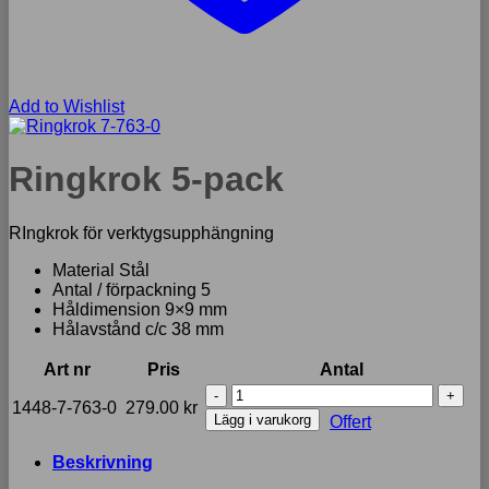
Add to Wishlist
Ringkrok 5-pack
RIngkrok för verktygsupphängning
Material Stål
Antal / förpackning 5
Håldimension 9×9 mm
Hålavstånd c/c 38 mm
Art nr
Pris
Antal
Ringkrok
1448-7-763-0
279.00
kr
5-
Lägg i varukorg
Offert
pack
mängd
Beskrivning