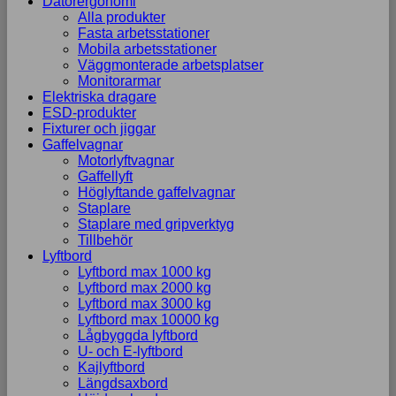
Datorergonomi
Alla produkter
Fasta arbetsstationer
Mobila arbetsstationer
Väggmonterade arbetsplatser
Monitorarmar
Elektriska dragare
ESD-produkter
Fixturer och jiggar
Gaffelvagnar
Motorlyftvagnar
Gaffellyft
Höglyftande gaffelvagnar
Staplare
Staplare med gripverktyg
Tillbehör
Lyftbord
Lyftbord max 1000 kg
Lyftbord max 2000 kg
Lyftbord max 3000 kg
Lyftbord max 10000 kg
Lågbyggda lyftbord
U- och E-lyftbord
Kajlyftbord
Längdsaxbord