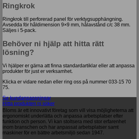
Ringkrok
Ringkrok till perforerad panel för verktygsupphängning.
Avsedda för håldimension 9×9 mm, hålavstånd c/c 38 mm.
Säljes i 5-pack.
Behöver ni hjälp att hitta rätt
lösning?
Vi hjälper er gärna att finna standardartiklar eller att anpassa
produkter för just er verksamhet.
Klicka er vidare nedan eller ring oss på nummer 033-15 70
75.
Se kundanpassningar
Hitta produkten ni söker
Bloms är ett innovativt företag som vill visa möjligheterna att
ergonomiskt underlätta och anpassa arbetsplatser efter
funktion och person. Vi kan stoltsera med stor erfarenhet
inom branschen och har anpassat arbetsplatser samt
maskiner för en bättre arbetsmiljö sedan 1947.