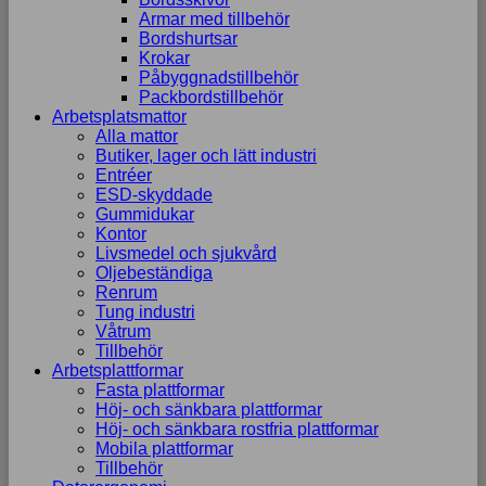
Armar med tillbehör
Bordshurtsar
Krokar
Påbyggnadstillbehör
Packbordstillbehör
Arbetsplatsmattor
Alla mattor
Butiker, lager och lätt industri
Entréer
ESD-skyddade
Gummidukar
Kontor
Livsmedel och sjukvård
Oljebeständiga
Renrum
Tung industri
Våtrum
Tillbehör
Arbetsplattformar
Fasta plattformar
Höj- och sänkbara plattformar
Höj- och sänkbara rostfria plattformar
Mobila plattformar
Tillbehör