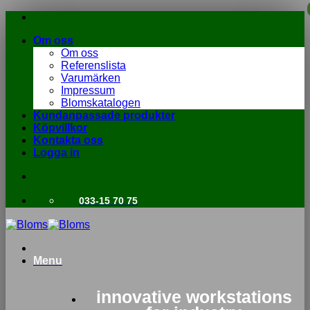
Skip
to
Om oss
content
Om oss
Referenslista
Varumärken
Impressum
Blomskatalogen
Kundanpassade produkter
Köpvillkor
Kontakta oss
Logga in
033-15 70 75
Menu
innovative workstations