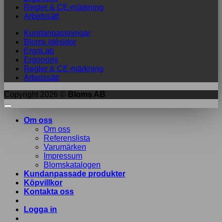
Regler & CE-märkning
Arbetssätt
Kundanpassningar
Bloms idésidor
ErgoLab
Ergonomi
Regler & CE-märkning
Arbetssätt
Copyright 2026 ©
Bloms AB
Om oss
Om oss
Referenslista
Varumärken
Impressum
Blomskatalogen
Kundanpassade produkter
Köpvillkor
Kontakta oss
Logga in