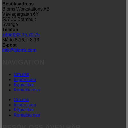
Besöksadress
Bloms Workstations AB
Vävlagargatan 6Y
507 30 Brämhult
Sverige
Telefon
+46(0)33-15 70 75
Må-to 8-16, fr 8-13
E-post
info@bloms.com
NAVIGATION
Om oss
Impressum
Köpvillkor
Kontakta oss
Om oss
Impressum
Köpvillkor
Kontakta oss
BESÖK OSS ÄVEN HÄR