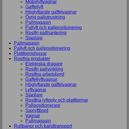
Motorlyftvagnar
Gaffellyft
Höglyftande gaffelvagnar
Övrig pallutrustning
Pallmagasin
Pallyft och pallpositionering
Rostfri pallhantering
Staplare
Pallmagasin
Pallyft och pallpositionering
Plattformshissar
Rostfria produkter
Elektriska dragare
Rostfri pallvinkling
Rostfria arbetsbord
Gaffellyftvagnar
Höglyftande gaffelvagnar
Lyftvagnar
Staplare
Rostfria lyftgolv och plattformar
Pallpositionerare
Saxlyftbord
Vagnar
Pallmagasin
Rullbanor och bandtransport