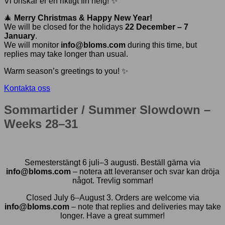
Vi önskar er en riktigt fin helg! ✨
🎄
Merry Christmas & Happy New Year!
We will be closed for the holidays
22 December – 7
January
.
We will monitor
info@bloms.com
during this time, but
replies may take longer than usual.
Warm season’s greetings to you! ✨
Kontakta oss
Sommartider / Summer Slowdown –
Weeks 28–31
Semesterstängt 6 juli–3 augusti. Beställ gärna via
info@bloms.com
– notera att leveranser och svar kan dröja
något. Trevlig sommar!
Closed July 6–August 3. Orders are welcome via
info@bloms.com
– note that replies and deliveries may take
longer. Have a great summer!