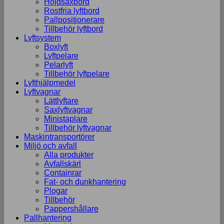
Höjdsaxbord
Rostfria lyftbord
Pallpositionerare
Tillbehör lyftbord
Lyftsystem
Boxlyft
Lyftpelare
Pelarlyft
Tillbehör lyftpelare
Lyfthjälpmedel
Lyftvagnar
Lättlyftare
Saxlyftvagnar
Ministaplare
Tillbehör lyftvagnar
Maskintransportörer
Miljö och avfall
Alla produkter
Avfallskärl
Containrar
Fat- och dunkhantering
Plogar
Tillbehör
Pappershållare
Pallhantering