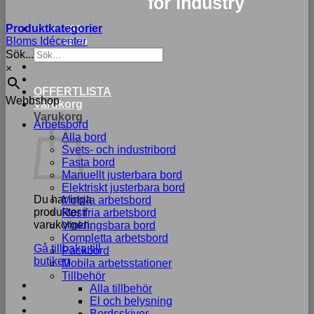
for industry
Produktkategorier
033-
Bloms Idécenter
15 70
Sök...
75
×
OFFERTLISTA
Webbshop
Varukorg
Varukorg
Arbetsbord
Alla bord
Svets- och industribord
Fasta bord
Manuellt justerbara bord
Elektriskt justerbara bord
Du har inga
Mobila arbetsbord
produkter i
Rostfria arbetsbord
varukorgen.
Vinklingsbara bord
Kompletta arbetsbord
Gå tillbaka till
Packbord
butiken
Mobila arbetsstationer
Tillbehör
Alla tillbehör
El och belysning
Bordsskivor