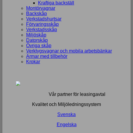
Kraftiga backställ
Montörvagnar
Backskåp
Verkstadshurtsar
Förvaringsskåp
Verkstadsskåp
Miljöskåp
Datorskåp
Övriga skåp
Verktygsvagnar och mobila arbetsbänkar
Armar med tillbehör
Krokar
Vår partner för leasingavtal
Kvalitet och Miljöledningssystem
Svenska
Engelska