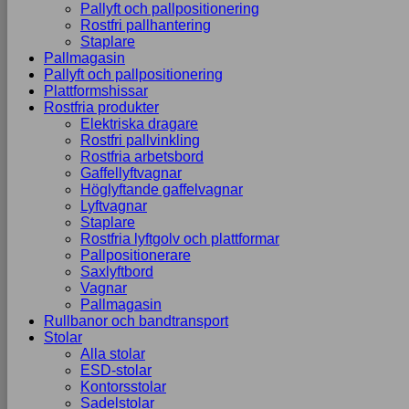
Pallyft och pallpositionering
Rostfri pallhantering
Staplare
Pallmagasin
Pallyft och pallpositionering
Plattformshissar
Rostfria produkter
Elektriska dragare
Rostfri pallvinkling
Rostfria arbetsbord
Gaffellyftvagnar
Höglyftande gaffelvagnar
Lyftvagnar
Staplare
Rostfria lyftgolv och plattformar
Pallpositionerare
Saxlyftbord
Vagnar
Pallmagasin
Rullbanor och bandtransport
Stolar
Alla stolar
ESD-stolar
Kontorsstolar
Sadelstolar