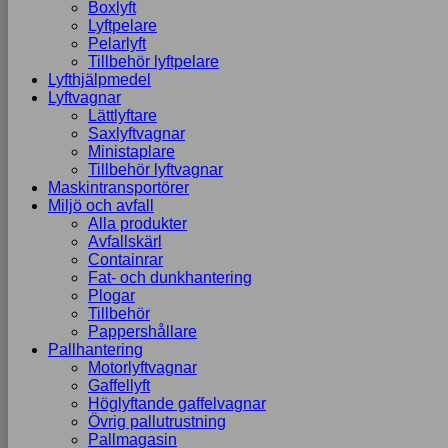
Boxlyft
Lyftpelare
Pelarlyft
Tillbehör lyftpelare
Lyfthjälpmedel
Lyftvagnar
Lättlyftare
Saxlyftvagnar
Ministaplare
Tillbehör lyftvagnar
Maskintransportörer
Miljö och avfall
Alla produkter
Avfallskärl
Containrar
Fat- och dunkhantering
Plogar
Tillbehör
Pappershållare
Pallhantering
Motorlyftvagnar
Gaffellyft
Höglyftande gaffelvagnar
Övrig pallutrustning
Pallmagasin