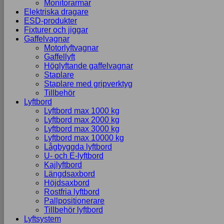
Monitorarmar
Elektriska dragare
ESD-produkter
Fixturer och jiggar
Gaffelvagnar
Motorlyftvagnar
Gaffellyft
Höglyftande gaffelvagnar
Staplare
Staplare med gripverktyg
Tillbehör
Lyftbord
Lyftbord max 1000 kg
Lyftbord max 2000 kg
Lyftbord max 3000 kg
Lyftbord max 10000 kg
Lågbyggda lyftbord
U- och E-lyftbord
Kajlyftbord
Längdsaxbord
Höjdsaxbord
Rostfria lyftbord
Pallpositionerare
Tillbehör lyftbord
Lyftsystem