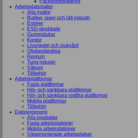
Packbordstillbehör
Arbetsplatsmattor
Alla mattor
Butiker, lager och lätt industri
Entréer
ESD-skyddade
Gummidukar
Kontor
Livsmedel och sjukvård
Oljebeständiga
Renrum
Tung industri
Våtrum
Tillbehör
Arbetsplattformar
Fasta plattformar
Höj- och sänkbara plattformar
Höj- och sänkbara rostfria plattformar
Mobila plattformar
Tillbehör
Datorergonomi
Alla produkter
Fasta arbetsstationer
Mobila arbetsstationer
Väggmonterade arbetsplatser