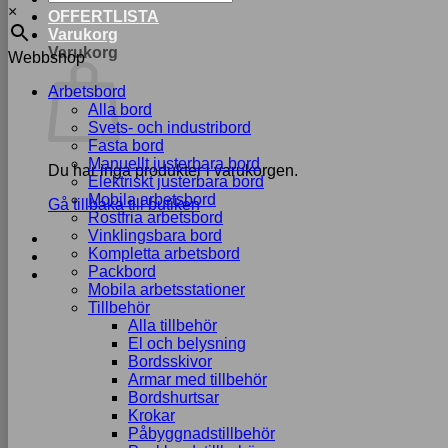
×
OFFERTLISTA
Varukorg
Varukorg
Webbshop
Arbetsbord
Alla bord
Svets- och industribord
Fasta bord
Manuellt justerbara bord
Du har inga produkter i varukorgen.
Elektriskt justerbara bord
Mobila arbetsbord
Gå tillbaka till butiken
Rostfria arbetsbord
Vinklingsbara bord
Kompletta arbetsbord
Packbord
Mobila arbetsstationer
Tillbehör
Alla tillbehör
El och belysning
Bordsskivor
Armar med tillbehör
Bordshurtsar
Krokar
Påbyggnadstillbehör