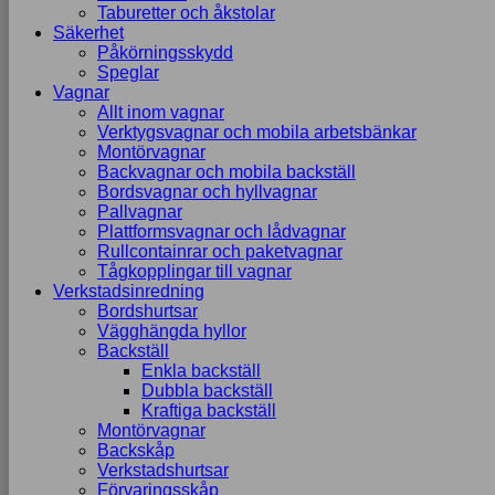
Taburetter och åkstolar
Säkerhet
Påkörningsskydd
Speglar
Vagnar
Allt inom vagnar
Verktygsvagnar och mobila arbetsbänkar
Montörvagnar
Backvagnar och mobila backställ
Bordsvagnar och hyllvagnar
Pallvagnar
Plattformsvagnar och lådvagnar
Rullcontainrar och paketvagnar
Tågkopplingar till vagnar
Verkstadsinredning
Bordshurtsar
Vägghängda hyllor
Backställ
Enkla backställ
Dubbla backställ
Kraftiga backställ
Montörvagnar
Backskåp
Verkstadshurtsar
Förvaringsskåp