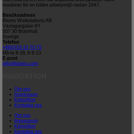
maskiner för en bättre arbetsmiljö sedan 1947.
Besöksadress
Bloms Workstations AB
Vävlagargatan 6Y
507 30 Brämhult
Sverige
Telefon
+46(0)33-15 70 75
Må-to 8-16, fr 8-13
E-post
info@bloms.com
NAVIGATION
Om oss
Impressum
Köpvillkor
Kontakta oss
Om oss
Impressum
Köpvillkor
Kontakta oss