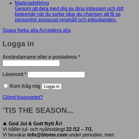
Marknadsföring
Genom att dela med dig av dina intressen och ditt
beteende när du surfar ökar du chansen att få se
personligt anpassat innehåll och erbjudanden.
Spara
Neka alla
Acceptera alla
Logga in
Obligatoriskt
Användarnamn eller e-postadress
*
Obligatoriskt
Lösenord
*
Kom ihåg mig
Logga in
Glömt lösenordet?
'TIS THE SEASON...
🎄
God Jul & Gott Nytt År!
Vi håller jul- och nyårsstängt
22 /12 – 7/1.
Vi bevakar
info@bloms.com
under perioden, men