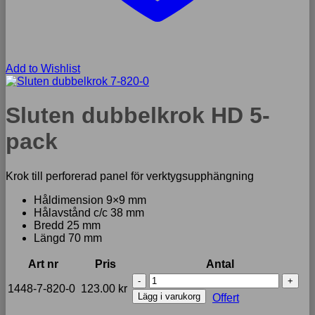
Add to Wishlist
Sluten dubbelkrok HD 5-
pack
Krok till perforerad panel för verktygsupphängning
Håldimension 9×9 mm
Hålavstånd c/c 38 mm
Bredd 25 mm
Längd 70 mm
Art nr
Pris
Antal
Sluten
1448-7-820-0
123.00
kr
dubbelkrok
Lägg i varukorg
Offert
HD