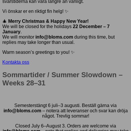
svarstiderna kan vara längre än vanligt.
Vi önskar er en riktigt fin helg! ✨
🎄
Merry Christmas & Happy New Year!
We will be closed for the holidays
22 December – 7
January
.
We will monitor
info@bloms.com
during this time, but
replies may take longer than usual.
Warm season’s greetings to you! ✨
Kontakta oss
Sommartider / Summer Slowdown –
Weeks 28–31
Semesterstängt 6 juli–3 augusti. Beställ gärna via
info@bloms.com
– notera att leveranser och svar kan dröja
något. Trevlig sommar!
Closed July 6–August 3. Orders are welcome via