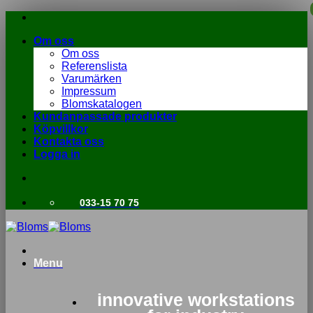
Skip
to
Om oss
content
Om oss
Referenslista
Varumärken
Impressum
Blomskatalogen
Kundanpassade produkter
Köpvillkor
Kontakta oss
Logga in
033-15 70 75
Menu
innovative workstations