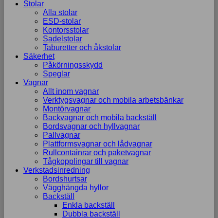
Stolar
Alla stolar
ESD-stolar
Kontorsstolar
Sadelstolar
Taburetter och åkstolar
Säkerhet
Påkörningsskydd
Speglar
Vagnar
Allt inom vagnar
Verktygsvagnar och mobila arbetsbänkar
Montörvagnar
Backvagnar och mobila backställ
Bordsvagnar och hyllvagnar
Pallvagnar
Plattformsvagnar och lådvagnar
Rullcontainrar och paketvagnar
Tågkopplingar till vagnar
Verkstadsinredning
Bordshurtsar
Vägghängda hyllor
Backställ
Enkla backställ
Dubbla backställ