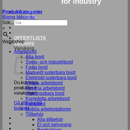
for industry
Produktkategorier
033-
Bloms Idécenter
15 70
Sök...
75
×
OFFERTLISTA
Webbshop
Varukorg
Varukorg
Arbetsbord
Alla bord
Svets- och industribord
Fasta bord
Manuellt justerbara bord
Elektriskt justerbara bord
Du har inga
Mobila arbetsbord
produkter i
Rostfria arbetsbord
varukorgen.
Vinklingsbara bord
Kompletta arbetsbord
Gå tillbaka till
Packbord
butiken
Mobila arbetsstationer
Tillbehör
Alla tillbehör
El och belysning
Bordsskivor