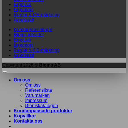
ErgoLab
Ergonomi
Regler & CE-märkning
Arbetssätt
Kundanpassningar
Bloms idésidor
ErgoLab
Ergonomi
Regler & CE-märkning
Arbetssätt
Copyright 2026 ©
Bloms AB
Om oss
Om oss
Referenslista
Varumärken
Impressum
Blomskatalogen
Kundanpassade produkter
Köpvillkor
Kontakta oss