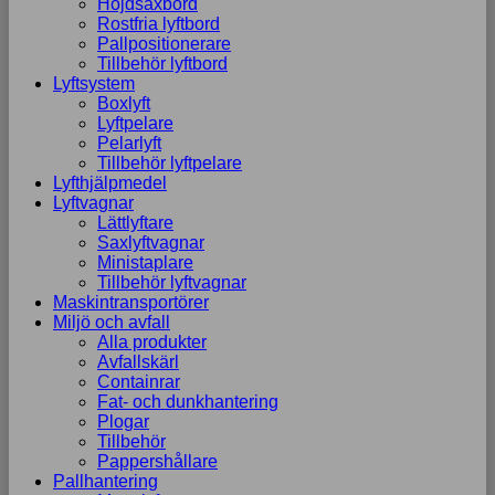
Höjdsaxbord
Rostfria lyftbord
Pallpositionerare
Tillbehör lyftbord
Lyftsystem
Boxlyft
Lyftpelare
Pelarlyft
Tillbehör lyftpelare
Lyfthjälpmedel
Lyftvagnar
Lättlyftare
Saxlyftvagnar
Ministaplare
Tillbehör lyftvagnar
Maskintransportörer
Miljö och avfall
Alla produkter
Avfallskärl
Containrar
Fat- och dunkhantering
Plogar
Tillbehör
Pappershållare
Pallhantering