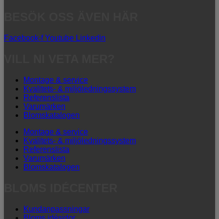
BESÖK OSS ÄVEN HÄR
Facebook-f
Youtube
Linkedin
VILL NI VETA MER?
Montage & service
Kvalitets- & miljöledningssystem
Referenslista
Varumärken
Blomskatalogen
Montage & service
Kvalitets- & miljöledningssystem
Referenslista
Varumärken
Blomskatalogen
BLOMS IDÉCENTER
Kundanpassningar
Bloms idésidor