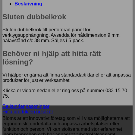
5-
Beskrivning
pack
mängd
Sluten dubbelkrok
Sluten dubbelkrok till perforerad panel för
verktygsupphängning. Avsedda för håldimension 9 mm,
hålavstånd c/c 38 mm. Säljes i 5-pack.
Behöver ni hjälp att hitta rätt
lösning?
Vi hjälper er gärna att finna standardartiklar eller att anpassa
produkter för just er verksamhet.
Klicka er vidare nedan eller ring oss på nummer 033-15 70
75.
Se kundanpassningar
Hitta produkten ni söker
Bloms är ett innovativt företag som vill visa möjligheterna att
ergonomiskt underlätta och anpassa arbetsplatser efter
funktion och person. Vi kan stoltsera med stor erfarenhet
inom branschen och har anpassat arbetsplatser samt