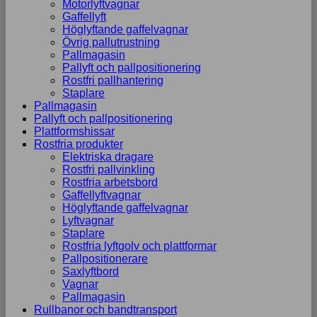
Motorlyftvagnar
Gaffellyft
Höglyftande gaffelvagnar
Övrig pallutrustning
Pallmagasin
Pallyft och pallpositionering
Rostfri pallhantering
Staplare
Pallmagasin
Pallyft och pallpositionering
Plattformshissar
Rostfria produkter
Elektriska dragare
Rostfri pallvinkling
Rostfria arbetsbord
Gaffellyftvagnar
Höglyftande gaffelvagnar
Lyftvagnar
Staplare
Rostfria lyftgolv och plattformar
Pallpositionerare
Saxlyftbord
Vagnar
Pallmagasin
Rullbanor och bandtransport