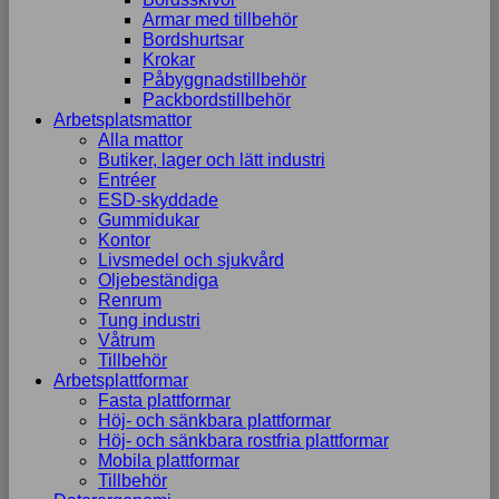
Armar med tillbehör
Bordshurtsar
Krokar
Påbyggnadstillbehör
Packbordstillbehör
Arbetsplatsmattor
Alla mattor
Butiker, lager och lätt industri
Entréer
ESD-skyddade
Gummidukar
Kontor
Livsmedel och sjukvård
Oljebeständiga
Renrum
Tung industri
Våtrum
Tillbehör
Arbetsplattformar
Fasta plattformar
Höj- och sänkbara plattformar
Höj- och sänkbara rostfria plattformar
Mobila plattformar
Tillbehör