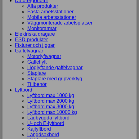
Datorergonomi
Alla produkter
Fasta arbetsstationer
Mobila arbetsstationer
Väggmonterade arbetsplatser
Monitorarmar
Elektriska dragare
ESD-produkter
Fixturer och jiggar
Gaffelvagnar
Motorlyftvagnar
Gaffellyft
Höglyftande gaffelvagnar
Staplare
Staplare med gripverktyg
Tillbehör
Lyftbord
Lyftbord max 1000 kg
Lyftbord max 2000 kg
Lyftbord max 3000 kg
Lyftbord max 10000 kg
Lågbyggda lyftbord
U- och E-lyftbord
Kajlyftbord
Längdsaxbord