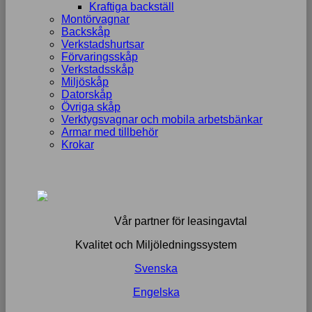
Kraftiga backställ
Montörvagnar
Backskåp
Verkstadshurtsar
Förvaringsskåp
Verkstadsskåp
Miljöskåp
Datorskåp
Övriga skåp
Verktygsvagnar och mobila arbetsbänkar
Armar med tillbehör
Krokar
Vår partner för leasingavtal
Kvalitet och Miljöledningssystem
Svenska
Engelska