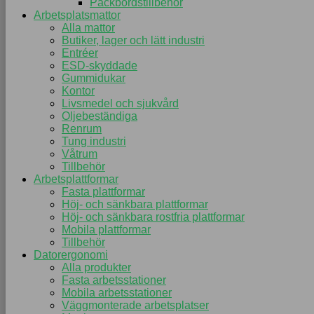
Packbordstillbehör
Arbetsplatsmattor
Alla mattor
Butiker, lager och lätt industri
Entréer
ESD-skyddade
Gummidukar
Kontor
Livsmedel och sjukvård
Oljebeständiga
Renrum
Tung industri
Våtrum
Tillbehör
Arbetsplattformar
Fasta plattformar
Höj- och sänkbara plattformar
Höj- och sänkbara rostfria plattformar
Mobila plattformar
Tillbehör
Datorergonomi
Alla produkter
Fasta arbetsstationer
Mobila arbetsstationer
Väggmonterade arbetsplatser