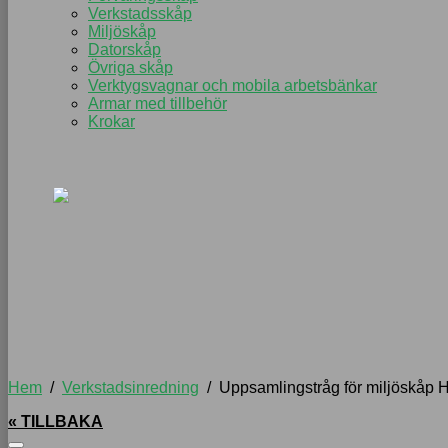
Verkstadsskåp
Miljöskåp
Datorskåp
Övriga skåp
Verktygsvagnar och mobila arbetsbänkar
Armar med tillbehör
Krokar
Hem
/
Verkstadsinredning
/
Uppsamlingstråg för miljöskåp 
« TILLBAKA