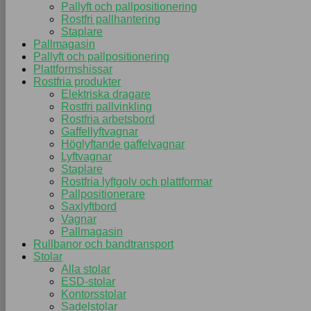
Pallyft och pallpositionering
Rostfri pallhantering
Staplare
Pallmagasin
Pallyft och pallpositionering
Plattformshissar
Rostfria produkter
Elektriska dragare
Rostfri pallvinkling
Rostfria arbetsbord
Gaffellyftvagnar
Höglyftande gaffelvagnar
Lyftvagnar
Staplare
Rostfria lyftgolv och plattformar
Pallpositionerare
Saxlyftbord
Vagnar
Pallmagasin
Rullbanor och bandtransport
Stolar
Alla stolar
ESD-stolar
Kontorsstolar
Sadelstolar