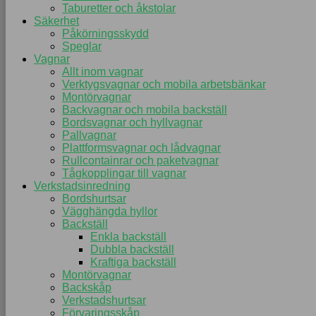
Taburetter och åkstolar
Säkerhet
Påkörningsskydd
Speglar
Vagnar
Allt inom vagnar
Verktygsvagnar och mobila arbetsbänkar
Montörvagnar
Backvagnar och mobila backställ
Bordsvagnar och hyllvagnar
Pallvagnar
Plattformsvagnar och lådvagnar
Rullcontainrar och paketvagnar
Tågkopplingar till vagnar
Verkstadsinredning
Bordshurtsar
Vägghängda hyllor
Backställ
Enkla backställ
Dubbla backställ
Kraftiga backställ
Montörvagnar
Backskåp
Verkstadshurtsar
Förvaringsskåp