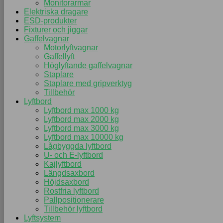
Monitorarmar
Elektriska dragare
ESD-produkter
Fixturer och jiggar
Gaffelvagnar
Motorlyftvagnar
Gaffellyft
Höglyftande gaffelvagnar
Staplare
Staplare med gripverktyg
Tillbehör
Lyftbord
Lyftbord max 1000 kg
Lyftbord max 2000 kg
Lyftbord max 3000 kg
Lyftbord max 10000 kg
Lågbyggda lyftbord
U- och E-lyftbord
Kajlyftbord
Längdsaxbord
Höjdsaxbord
Rostfria lyftbord
Pallpositionerare
Tillbehör lyftbord
Lyftsystem