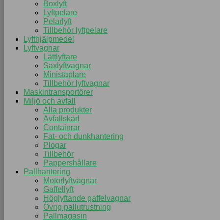
Boxlyft
Lyftpelare
Pelarlyft
Tillbehör lyftpelare
Lyfthjälpmedel
Lyftvagnar
Lättlyftare
Saxlyftvagnar
Ministaplare
Tillbehör lyftvagnar
Maskintransportörer
Miljö och avfall
Alla produkter
Avfallskärl
Containrar
Fat- och dunkhantering
Plogar
Tillbehör
Pappershållare
Pallhantering
Motorlyftvagnar
Gaffellyft
Höglyftande gaffelvagnar
Övrig pallutrustning
Pallmagasin