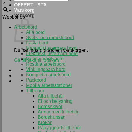
×
OFFERTLISTA
Varukorg
Varukorg
Webbshop
Arbetsbord
Alla bord
Svets- och industribord
Fasta bord
Manuellt justerbara bord
Du har inga produkter i varukorgen.
Elektriskt justerbara bord
Mobila arbetsbord
Gå tillbaka till butiken
Rostfria arbetsbord
Vinklingsbara bord
Kompletta arbetsbord
Packbord
Mobila arbetsstationer
Tillbehör
Alla tillbehör
El och belysning
Bordsskivor
Armar med tillbehör
Bordshurtsar
Krokar
Påbyggnadstillbehör