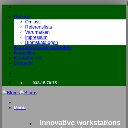
Skip
to
Om oss
content
Om oss
Referenslista
Varumärken
Impressum
Blomskatalogen
Kundanpassade produkter
Köpvillkor
Kontakta oss
Logga in
033-15 70 75
Menu
innovative workstations