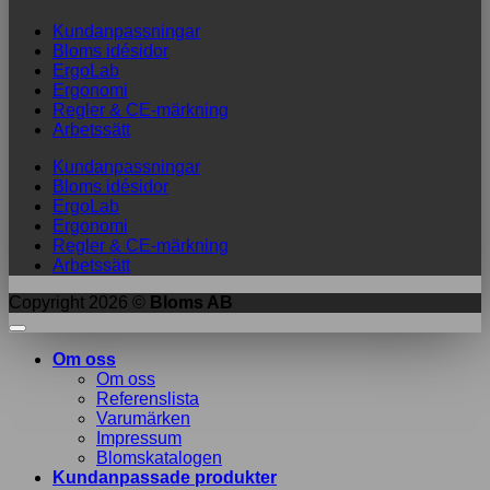
Kundanpassningar
Bloms idésidor
ErgoLab
Ergonomi
Regler & CE-märkning
Arbetssätt
Kundanpassningar
Bloms idésidor
ErgoLab
Ergonomi
Regler & CE-märkning
Arbetssätt
Copyright 2026 ©
Bloms AB
Om oss
Om oss
Referenslista
Varumärken
Impressum
Blomskatalogen
Kundanpassade produkter