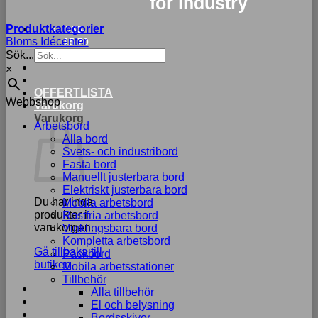
for industry
Produktkategorier
033-
Bloms Idécenter
15 70
Sök...
75
×
OFFERTLISTA
Webbshop
Varukorg
Varukorg
Arbetsbord
Alla bord
Svets- och industribord
Fasta bord
Manuellt justerbara bord
Elektriskt justerbara bord
Du har inga
Mobila arbetsbord
produkter i
Rostfria arbetsbord
varukorgen.
Vinklingsbara bord
Kompletta arbetsbord
Gå tillbaka till
Packbord
butiken
Mobila arbetsstationer
Tillbehör
Alla tillbehör
El och belysning
Bordsskivor