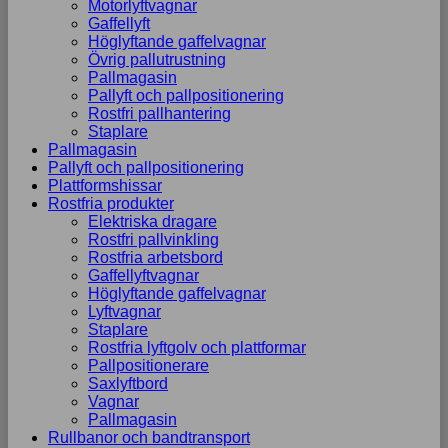
Motorlyftvagnar
Gaffellyft
Höglyftande gaffelvagnar
Övrig pallutrustning
Pallmagasin
Pallyft och pallpositionering
Rostfri pallhantering
Staplare
Pallmagasin
Pallyft och pallpositionering
Plattformshissar
Rostfria produkter
Elektriska dragare
Rostfri pallvinkling
Rostfria arbetsbord
Gaffellyftvagnar
Höglyftande gaffelvagnar
Lyftvagnar
Staplare
Rostfria lyftgolv och plattformar
Pallpositionerare
Saxlyftbord
Vagnar
Pallmagasin
Rullbanor och bandtransport