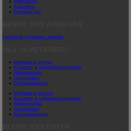
Impressum
Köpvillkor
Kontakta oss
BESÖK OSS ÄVEN HÄR
Facebook-f
Youtube
Linkedin
VILL NI VETA MER?
Montage & service
Kvalitets- & miljöledningssystem
Referenslista
Varumärken
Blomskatalogen
Montage & service
Kvalitets- & miljöledningssystem
Referenslista
Varumärken
Blomskatalogen
BLOMS IDÉCENTER