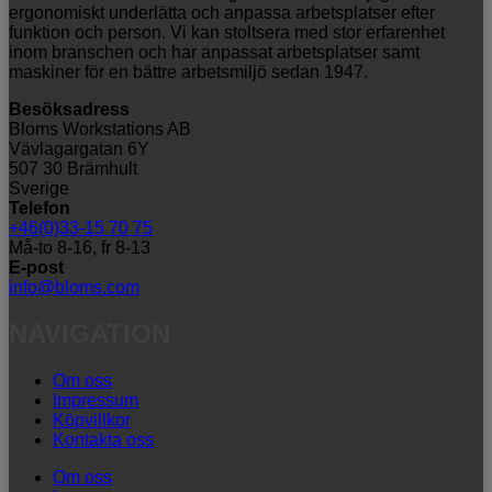
ergonomiskt underlätta och anpassa arbetsplatser efter
funktion och person. Vi kan stoltsera med stor erfarenhet
inom branschen och har anpassat arbetsplatser samt
maskiner för en bättre arbetsmiljö sedan 1947.
Besöksadress
Bloms Workstations AB
Vävlagargatan 6Y
507 30 Brämhult
Sverige
Telefon
+46(0)33-15 70 75
Må-to 8-16, fr 8-13
E-post
info@bloms.com
NAVIGATION
Om oss
Impressum
Köpvillkor
Kontakta oss
Om oss