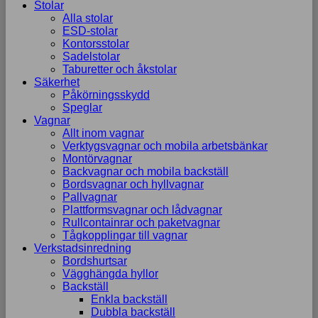
Stolar
Alla stolar
ESD-stolar
Kontorsstolar
Sadelstolar
Taburetter och åkstolar
Säkerhet
Påkörningsskydd
Speglar
Vagnar
Allt inom vagnar
Verktygsvagnar och mobila arbetsbänkar
Montörvagnar
Backvagnar och mobila backställ
Bordsvagnar och hyllvagnar
Pallvagnar
Plattformsvagnar och lådvagnar
Rullcontainrar och paketvagnar
Tågkopplingar till vagnar
Verkstadsinredning
Bordshurtsar
Vägghängda hyllor
Backställ
Enkla backställ
Dubbla backställ