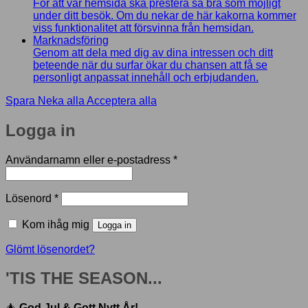
För att vår hemsida ska prestera så bra som möjligt
under ditt besök. Om du nekar de här kakorna kommer
viss funktionalitet att försvinna från hemsidan.
Marknadsföring
Genom att dela med dig av dina intressen och ditt
beteende när du surfar ökar du chansen att få se
personligt anpassat innehåll och erbjudanden.
Spara
Neka alla
Acceptera alla
Logga in
Obligatoriskt
Användarnamn eller e-postadress
*
Obligatoriskt
Lösenord
*
Kom ihåg mig
Logga in
Glömt lösenordet?
'TIS THE SEASON...
🎄
God Jul & Gott Nytt År!