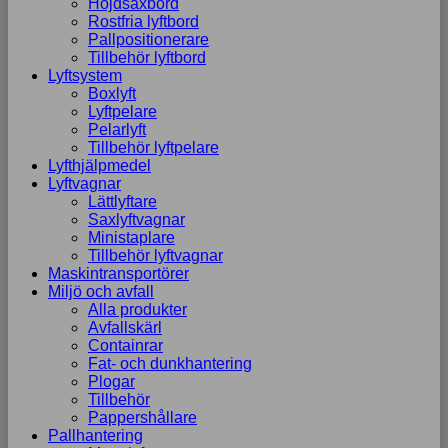
Höjdsaxbord
Rostfria lyftbord
Pallpositionerare
Tillbehör lyftbord
Lyftsystem
Boxlyft
Lyftpelare
Pelarlyft
Tillbehör lyftpelare
Lyfthjälpmedel
Lyftvagnar
Lättlyftare
Saxlyftvagnar
Ministaplare
Tillbehör lyftvagnar
Maskintransportörer
Miljö och avfall
Alla produkter
Avfallskärl
Containrar
Fat- och dunkhantering
Plogar
Tillbehör
Pappershållare
Pallhantering