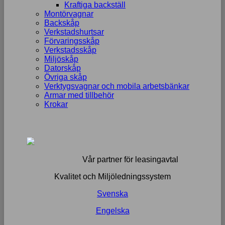
Kraftiga backställ
Montörvagnar
Backskåp
Verkstadshurtsar
Förvaringsskåp
Verkstadsskåp
Miljöskåp
Datorskåp
Övriga skåp
Verktygsvagnar och mobila arbetsbänkar
Armar med tillbehör
Krokar
Vår partner för leasingavtal
Kvalitet och Miljöledningssystem
Svenska
Engelska