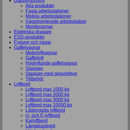
Datorergonomi
Alla produkter
Fasta arbetsstationer
Mobila arbetsstationer
Väggmonterade arbetsplatser
Monitorarmar
Elektriska dragare
ESD-produkter
Fixturer och jiggar
Gaffelvagnar
Motorlyftvagnar
Gaffellyft
Höglyftande gaffelvagnar
Staplare
Staplare med gripverktyg
Tillbehör
Lyftbord
Lyftbord max 1000 kg
Lyftbord max 2000 kg
Lyftbord max 3000 kg
Lyftbord max 10000 kg
Lågbyggda lyftbord
U- och E-lyftbord
Kajlyftbord
Längdsaxbord