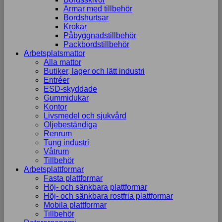
Armar med tillbehör
Bordshurtsar
Krokar
Påbyggnadstillbehör
Packbordstillbehör
Arbetsplatsmattor
Alla mattor
Butiker, lager och lätt industri
Entréer
ESD-skyddade
Gummidukar
Kontor
Livsmedel och sjukvård
Oljebeständiga
Renrum
Tung industri
Våtrum
Tillbehör
Arbetsplattformar
Fasta plattformar
Höj- och sänkbara plattformar
Höj- och sänkbara rostfria plattformar
Mobila plattformar
Tillbehör