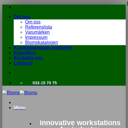
Skip
to
Om oss
content
Om oss
Referenslista
Varumärken
Impressum
Blomskatalogen
Kundanpassade produkter
Köpvillkor
Kontakta oss
Logga in
033-15 70 75
Menu
innovative workstations