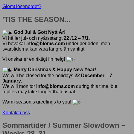
Glömt lösenordet?
'TIS THE SEASON...
God Jul & Gott Nytt År!
Vi håller jul- och nyårsstängt
22 /12 – 7/1.
Vi bevakar
info@bloms.com
under perioden, men
svarstiderna kan vara längre än vanligt.
Vi önskar er en riktigt fin helg!
Merry Christmas & Happy New Year!
We will be closed for the holidays
22 December – 7
January
.
We will monitor
info@bloms.com
during this time, but
replies may take longer than usual.
Warm season’s greetings to you!
Kontakta oss
Sommartider / Summer Slowdown –
Weeks 28–31