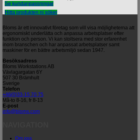
Se kundanpassningar
Hitta produkten ni söker
Bloms är ett innovativt företag som vill visa möjligheterna att
ergonomiskt underlätta och anpassa arbetsplatser efter
funktion och person. Vi kan stoltsera med stor erfarenhet
inom branschen och har anpassat arbetsplatser samt
maskiner för en bättre arbetsmiljö sedan 1947.
Besöksadress
Bloms Workstations AB
Vävlagargatan 6Y
507 30 Brämhult
Sverige
Telefon
+46(0)33-15 70 75
Må-to 8-16, fr 8-13
E-post
info@bloms.com
NAVIGATION
Om oss