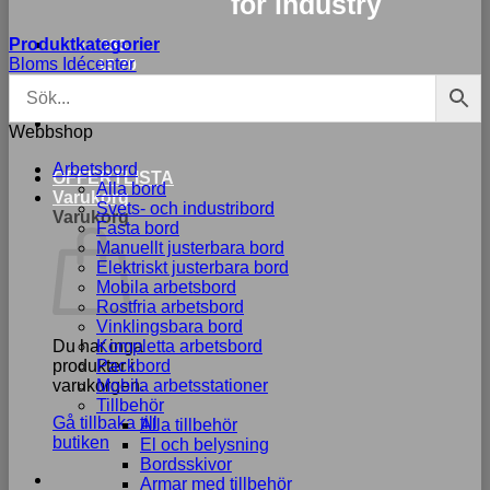
for industry
Produktkategorier
033-
Bloms Idécenter
15 70
75
Webbshop
Arbetsbord
OFFERTLISTA
Alla bord
Varukorg
Svets- och industribord
Varukorg
Fasta bord
Manuellt justerbara bord
Elektriskt justerbara bord
Mobila arbetsbord
Rostfria arbetsbord
Vinklingsbara bord
Du har inga
Kompletta arbetsbord
produkter i
Packbord
varukorgen.
Mobila arbetsstationer
Tillbehör
Gå tillbaka till
Alla tillbehör
butiken
El och belysning
Bordsskivor
Armar med tillbehör