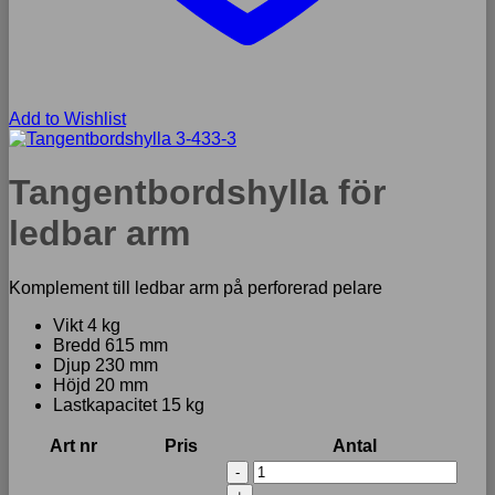
Add to Wishlist
Tangentbordshylla för
ledbar arm
Komplement till ledbar arm på perforerad pelare
Vikt 4 kg
Bredd 615 mm
Djup 230 mm
Höjd 20 mm
Lastkapacitet 15 kg
Art nr
Pris
Antal
Tangentbordshylla
för