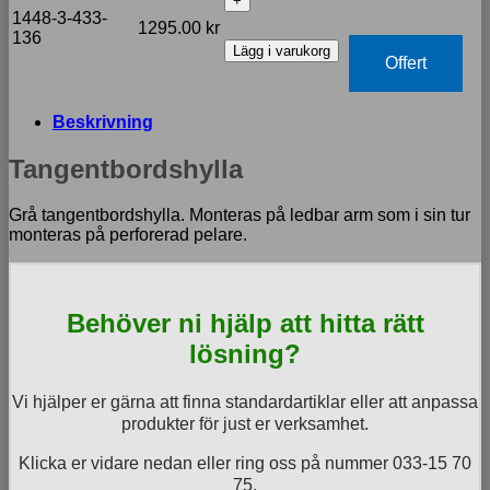
ledbar
1448-3-433-
1295.00
kr
arm
136
Lägg i varukorg
mängd
Offert
Beskrivning
Tangentbordshylla
Grå tangentbordshylla. Monteras på ledbar arm som i sin tur
monteras på perforerad pelare.
Behöver ni hjälp att hitta rätt
lösning?
Vi hjälper er gärna att finna standardartiklar eller att anpassa
produkter för just er verksamhet.
Klicka er vidare nedan eller ring oss på nummer 033-15 70
75.