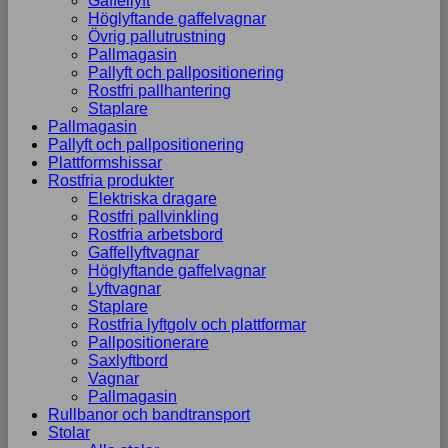
Gaffellyft
Höglyftande gaffelvagnar
Övrig pallutrustning
Pallmagasin
Pallyft och pallpositionering
Rostfri pallhantering
Staplare
Pallmagasin
Pallyft och pallpositionering
Plattformshissar
Rostfria produkter
Elektriska dragare
Rostfri pallvinkling
Rostfria arbetsbord
Gaffellyftvagnar
Höglyftande gaffelvagnar
Lyftvagnar
Staplare
Rostfria lyftgolv och plattformar
Pallpositionerare
Saxlyftbord
Vagnar
Pallmagasin
Rullbanor och bandtransport
Stolar