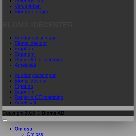
Referenslista
Varumärken
Blomskatalogen
BLOMS IDÉCENTER
Kundanpassningar
Bloms idésidor
ErgoLab
Ergonomi
Regler & CE-märkning
Arbetssätt
Kundanpassningar
Bloms idésidor
ErgoLab
Ergonomi
Regler & CE-märkning
Arbetssätt
Copyright 2026 ©
Bloms AB
Om oss
Om oss