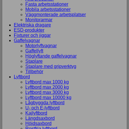
Fasta arbetsstationer
Mobila arbetsstationer
Väggmonterade arbetsplatser
Monitorarmar
Elektriska dragare
ESD-produkter
Fixturer och jiggar
Gaffelvagnar
Motorlyftvagnar
Gaffellyft
Höglyftande gaffelvagnar
Staplare
Staplare med gripverktyg
Tillbehör
Lyftbord
Lyftbord max 1000 kg
Lyftbord max 2000 kg
Lyftbord max 3000 kg
Lyftbord max 10000 kg
Lågbyggda lyftbord
U- och E-lyftbord
Kajlyftbord
Längdsaxbord
Höjdsaxbord
Rostfria lyftbord