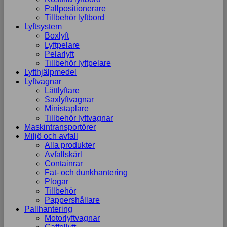
Pallpositionerare
Tillbehör lyftbord
Lyftsystem
Boxlyft
Lyftpelare
Pelarlyft
Tillbehör lyftpelare
Lyfthjälpmedel
Lyftvagnar
Lättlyftare
Saxlyftvagnar
Ministaplare
Tillbehör lyftvagnar
Maskintransportörer
Miljö och avfall
Alla produkter
Avfallskärl
Containrar
Fat- och dunkhantering
Plogar
Tillbehör
Pappershållare
Pallhantering
Motorlyftvagnar