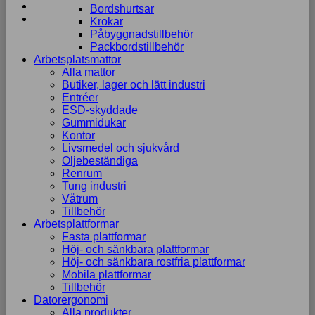
Bordshurtsar
Krokar
Påbyggnadstillbehör
Packbordstillbehör
Arbetsplatsmattor
Alla mattor
Butiker, lager och lätt industri
Entréer
ESD-skyddade
Gummidukar
Kontor
Livsmedel och sjukvård
Oljebeständiga
Renrum
Tung industri
Våtrum
Tillbehör
Arbetsplattformar
Fasta plattformar
Höj- och sänkbara plattformar
Höj- och sänkbara rostfria plattformar
Mobila plattformar
Tillbehör
Datorergonomi
Alla produkter