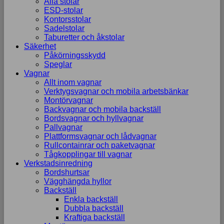
Alla stolar
ESD-stolar
Kontorsstolar
Sadelstolar
Taburetter och åkstolar
Säkerhet
Påkörningsskydd
Speglar
Vagnar
Allt inom vagnar
Verktygsvagnar och mobila arbetsbänkar
Montörvagnar
Backvagnar och mobila backställ
Bordsvagnar och hyllvagnar
Pallvagnar
Plattformsvagnar och lådvagnar
Rullcontainrar och paketvagnar
Tågkopplingar till vagnar
Verkstadsinredning
Bordshurtsar
Vägghängda hyllor
Backställ
Enkla backställ
Dubbla backställ
Kraftiga backställ