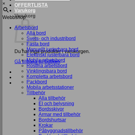
×
OFFERTLISTA
Varukorg
Varukorg
Webbshop
Arbetsbord
Alla bord
Svets- och industribord
Fasta bord
Manuellt justerbara bord
Du har inga produkter i varukorgen.
Elektriskt justerbara bord
Mobila arbetsbord
Gå tillbaka till butiken
Rostfria arbetsbord
Vinklingsbara bord
Kompletta arbetsbord
Packbord
Mobila arbetsstationer
Tillbehör
Alla tillbehör
El och belysning
Bordsskivor
Armar med tillbehör
Bordshurtsar
Krokar
Påbyggnadstillbehör