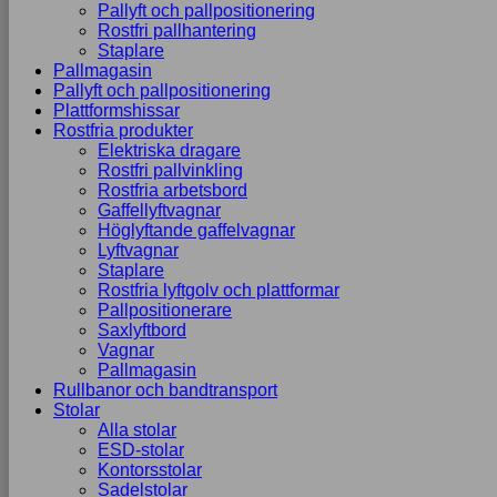
Pallyft och pallpositionering
Rostfri pallhantering
Staplare
Pallmagasin
Pallyft och pallpositionering
Plattformshissar
Rostfria produkter
Elektriska dragare
Rostfri pallvinkling
Rostfria arbetsbord
Gaffellyftvagnar
Höglyftande gaffelvagnar
Lyftvagnar
Staplare
Rostfria lyftgolv och plattformar
Pallpositionerare
Saxlyftbord
Vagnar
Pallmagasin
Rullbanor och bandtransport
Stolar
Alla stolar
ESD-stolar
Kontorsstolar
Sadelstolar