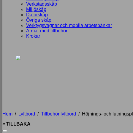
Verkstadsskåp
Miljöskåp
Datorskåp
Övriga skåp
Verktygsvagnar och mobila arbetsbänkar
Armar med tillbehör
Krokar
Hem
/
Lyftbord
/
Tillbehör lyftbord
/
Höjnings- och lutningspla
« TILLBAKA