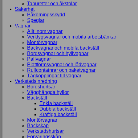
Taburetter och åkstolar
Säkerhet
Påkörningsskydd
Speglar
Vagnar
Allt inom vagnar
Verktygsvagnar och mobila arbetsbänkar
Montörvagnar
Backvagnar och mobila backställ
Bordsvagnar och hyllvagnar
Pallvagnar
Plattformsvagnar och lådvagnar
Rullcontainrar och paketvagnar
Tågkopplingar till vagnar
Verkstadsinredning
Bordshurtsar
Vägghängda hyllor
Backställ
Enkla backställ
Dubbla backställ
Kraftiga backställ
Montörvagnar
Backskåp
Verkstadshurtsar
Förvaringsskåp