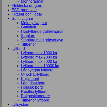
Monitorarmar
Elektriska dragare
ESD-produkter
Fixturer och jiggar
Gaffelvagnar
Motorlyftvagnar
Gaffellyft
Höglyftande gaffelvagnar
Staplare
Staplare med gripverktyg
Tillbehör
Lyftbord
Lyftbord max 1000 kg
Lyftbord max 2000 kg
Lyftbord max 3000 kg
Lyftbord max 10000 kg
Lågbyggda lyftbord
U- och E-lyftbord
Kajlyftbord
Längdsaxbord
Höjdsaxbord
Rostfria lyftbord
Pallpositionerare
Tillbehör lyftbord
Lyftsystem