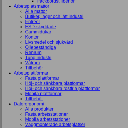
Packbordstillbehör
Arbetsplatsmattor
Alla mattor
Butiker, lager och lätt industri
Entréer
ESD-skyddade
Gummidukar
Kontor
Livsmedel och sjukvård
Oljebeständiga
Renrum
Tung industri
Våtrum
Tillbehör
Arbetsplattformar
Fasta plattformar
Höj- och sänkbara plattformar
Höj- och sänkbara rostfria plattformar
Mobila plattformar
Tillbehör
Datorergonomi
Alla produkter
Fasta arbetsstationer
Mobila arbetsstationer
Väggmonterade arbetsplatser