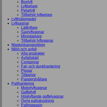
Boxlyft
Lyftpelare
Pelarlyft
Tillbehör lyftpelare
Lyfthjälpmedel
Lyftvagnar
Lättlyftare
Saxlyftvagnar
Ministaplare
Tillbehör lyftvagnar
Maskintransportörer
Miljö och avfall
Alla produkter
Avfallskärl
Containrar
Fat- och dunkhantering
Plogar
Tillbehör
Pappershållare
Pallhantering
Motorlyftvagnar
Gaffellyft
Höglyftande gaffelvagnar
Övrig pallutrustning
Pallmagasin