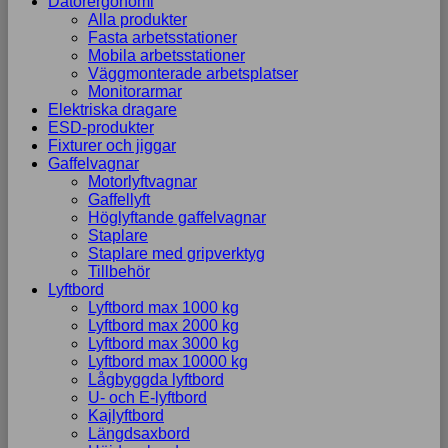
Datorergonomi
Alla produkter
Fasta arbetsstationer
Mobila arbetsstationer
Väggmonterade arbetsplatser
Monitorarmar
Elektriska dragare
ESD-produkter
Fixturer och jiggar
Gaffelvagnar
Motorlyftvagnar
Gaffellyft
Höglyftande gaffelvagnar
Staplare
Staplare med gripverktyg
Tillbehör
Lyftbord
Lyftbord max 1000 kg
Lyftbord max 2000 kg
Lyftbord max 3000 kg
Lyftbord max 10000 kg
Lågbyggda lyftbord
U- och E-lyftbord
Kajlyftbord
Längdsaxbord