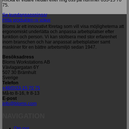
75.
Se kundanpassningar
Hitta produkten ni söker
Bloms är ett innovativt företag som vill visa möjligheterna att
ergonomiskt underlätta och anpassa arbetsplatser efter
funktion och person. Vi kan stoltsera med stor erfarenhet
inom branschen och har anpassat arbetsplatser samt
maskiner för en bättre arbetsmiljö sedan 1947.
Besöksadress
Bloms Workstations AB
Vävlagargatan 6Y
507 30 Brämhult
Sverige
Telefon
+46(0)33-15 70 75
Må-to 8-16, fr 8-13
E-post
info@bloms.com
NAVIGATION
Om oss