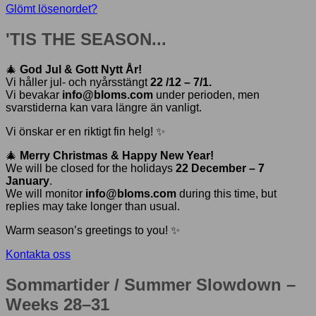
Glömt lösenordet?
'TIS THE SEASON...
🎄
God Jul & Gott Nytt År!
Vi håller jul- och nyårsstängt
22 /12 – 7/1.
Vi bevakar
info@bloms.com
under perioden, men
svarstiderna kan vara längre än vanligt.
Vi önskar er en riktigt fin helg! ✨
🎄
Merry Christmas & Happy New Year!
We will be closed for the holidays
22 December – 7
January
.
We will monitor
info@bloms.com
during this time, but
replies may take longer than usual.
Warm season’s greetings to you! ✨
Kontakta oss
Sommartider / Summer Slowdown –
Weeks 28–31