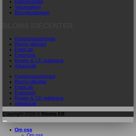
Referenslista
Varumärken
Blomskatalogen
BLOMS IDÉCENTER
Kundanpassningar
Bloms idésidor
ErgoLab
Ergonomi
Regler & CE-märkning
Arbetssätt
Kundanpassningar
Bloms idésidor
ErgoLab
Ergonomi
Regler & CE-märkning
Arbetssätt
Copyright 2026 ©
Bloms AB
Om oss
Om oss