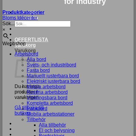
for industry
Produktkategorier
033-
Bloms Idécenter
15 70
Sök...
75
×
OFFERTLISTA
Webbshop
Varukorg
Varukorg
Arbetsbord
Alla bord
Svets- och industribord
Fasta bord
Manuellt justerbara bord
Elektriskt justerbara bord
Du har inga
Mobila arbetsbord
produkter i
Rostfria arbetsbord
varukorgen.
Vinklingsbara bord
Kompletta arbetsbord
Gå tillbaka till
Packbord
butiken
Mobila arbetsstationer
Tillbehör
Alla tillbehör
El och belysning
Bordsskivor