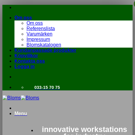
Skip
to
Om oss
content
Om oss
Referenslista
Varumärken
Impressum
Blomskatalogen
Kundanpassade produkter
Köpvillkor
Kontakta oss
Logga in
033-15 70 75
Menu
innovative workstations