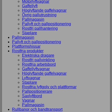
Motorlyftvagnar
Gaffellyft
Höglyftande gaffelvagnar
Övrig pallutrustning
Pallmagasin
Pallyft och pallpositionering
Rostfri pallhantering
Staplare
Pallmagasin
Pallyft och pallpositionering
Plattformshissar
Rostfria produkter
Elektriska dragare
Rostfri pallvinkling
Rostfria arbetsbord
Gaffellyftvagnar
Höglyftande gaffelvagnar
Lyftvagnar
Staplare
Rostfria lyftgolv och plattformar
Pallpositionerare
Saxlyftbord
Vagnar
Pallmagasin
Rullbanor och bandtransport