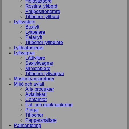
Höjdsaxbord
Rostfria lyftbord
Pallpositionerare
Tillbehör lyftbord
Lyftsystem
Boxlyft
Lyftpelare
Pelarlyft
Tillbehör lyftpelare
Lyfthjälpmedel
Lyftvagnar
Lättlyftare
Saxlyftvagnar
Ministaplare
Tillbehör lyftvagnar
Maskintransportörer
Miljö och avfall
Alla produkter
Avfallskärl
Containrar
Fat- och dunkhantering
Plogar
Tillbehör
Pappershållare
Pallhantering