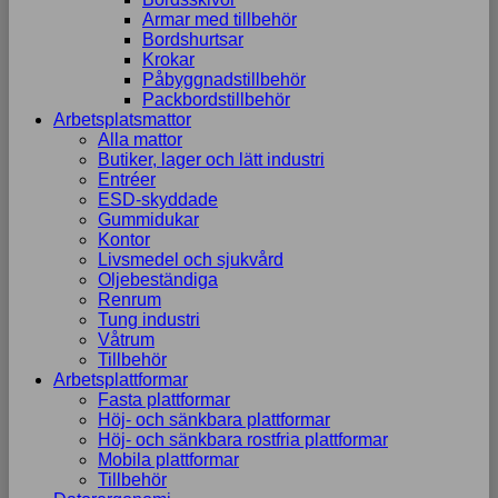
Armar med tillbehör
Bordshurtsar
Krokar
Påbyggnadstillbehör
Packbordstillbehör
Arbetsplatsmattor
Alla mattor
Butiker, lager och lätt industri
Entréer
ESD-skyddade
Gummidukar
Kontor
Livsmedel och sjukvård
Oljebeständiga
Renrum
Tung industri
Våtrum
Tillbehör
Arbetsplattformar
Fasta plattformar
Höj- och sänkbara plattformar
Höj- och sänkbara rostfria plattformar
Mobila plattformar
Tillbehör