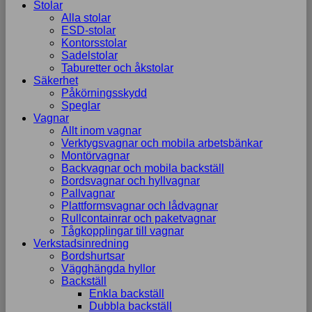
Stolar
Alla stolar
ESD-stolar
Kontorsstolar
Sadelstolar
Taburetter och åkstolar
Säkerhet
Påkörningsskydd
Speglar
Vagnar
Allt inom vagnar
Verktygsvagnar och mobila arbetsbänkar
Montörvagnar
Backvagnar och mobila backställ
Bordsvagnar och hyllvagnar
Pallvagnar
Plattformsvagnar och lådvagnar
Rullcontainrar och paketvagnar
Tågkopplingar till vagnar
Verkstadsinredning
Bordshurtsar
Vägghängda hyllor
Backställ
Enkla backställ
Dubbla backställ