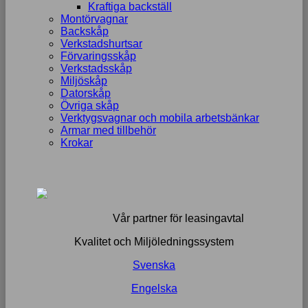
Kraftiga backställ
Montörvagnar
Backskåp
Verkstadshurtsar
Förvaringsskåp
Verkstadsskåp
Miljöskåp
Datorskåp
Övriga skåp
Verktygsvagnar och mobila arbetsbänkar
Armar med tillbehör
Krokar
Vår partner för leasingavtal
Kvalitet och Miljöledningssystem
Svenska
Engelska