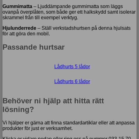
Gummimatta
– Ljuddämpande gummimatta som läggs
ovanpå överplåten, som både ger ett halkskydd samt isolerar
skrammel från till exempel verktyg.
Hjulunderrede
– Ställ verkstadshurtsen på denna hjulsats
för att göra den mobil.
Passande hurtsar
Lådhurts 5 lådor
Lådhurts 6 lådor
Behöver ni hjälp att hitta rätt
lösning?
Vi hjälper er gärna att finna standardartiklar eller att anpassa
produkter för just er verksamhet.
Klicka er vidare nedan eller ring oss på nummer 033-15 70