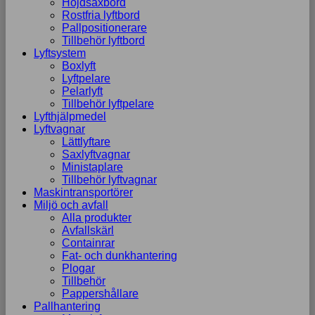
Höjdsaxbord
Rostfria lyftbord
Pallpositionerare
Tillbehör lyftbord
Lyftsystem
Boxlyft
Lyftpelare
Pelarlyft
Tillbehör lyftpelare
Lyfthjälpmedel
Lyftvagnar
Lättlyftare
Saxlyftvagnar
Ministaplare
Tillbehör lyftvagnar
Maskintransportörer
Miljö och avfall
Alla produkter
Avfallskärl
Containrar
Fat- och dunkhantering
Plogar
Tillbehör
Pappershållare
Pallhantering