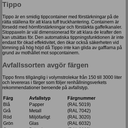
Tippo
Tippo är en smidig tippcontainer med förstärkningar på de
rätta ställena för att klara tuff truckhantering. Containern är
försedd med hörnförstärkningar och förstärkta gaffelkanaler.
Stoppaxeln är väl dimensionerad för att klara de krafter den
kan utsättas för. Den automatiska tippningsfunktionen är inte
endast för ökad effektivitet, den ökar också säkerheten vid
tömning på hög höjd då Tippo inte kan glida av gafflarna på
grund av mothållet mot sopcontainern.
Avfallssorten avgör färgen
Tippo finns tillgänglig i volymstrolekar från 150 till 3000 liter
och levereras i färger som följer renhållningsverkets
rekommendationer beroende på avfallstyp.
Färg
Avfallstyp
Färgnummer
Blå
Papper
(RAL 5019)
Grå
Metall
(RAL 7042)
Röd
Miljöfarligt
(RAL 3020)
Grön
Glas
(RAL 6032)