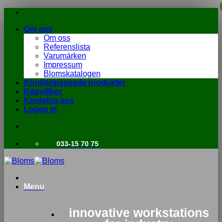
Skip
to
Om oss
content
Om oss
Referenslista
Varumärken
Impressum
Blomskatalogen
Kundanpassade produkter
Köpvillkor
Kontakta oss
Logga in
033-15 70 75
Menu
innovative workstations