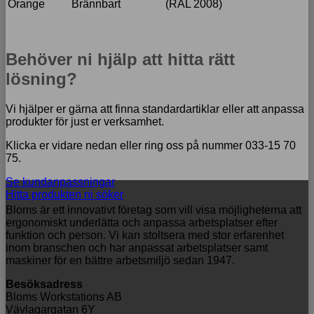
Orange
Brännbart
(RAL 2008)
Behöver ni hjälp att hitta rätt
lösning?
Vi hjälper er gärna att finna standardartiklar eller att anpassa
produkter för just er verksamhet.
Klicka er vidare nedan eller ring oss på nummer 033-15 70
75.
Se kundanpassningar
Hitta produkten ni söker
Bloms är ett innovativt företag som vill visa möjligheterna att
ergonomiskt underlätta och anpassa arbetsplatser efter
funktion och person. Vi kan stoltsera med stor erfarenhet
inom branschen och har anpassat arbetsplatser samt
maskiner för en bättre arbetsmiljö sedan 1947.
Besöksadress
Bloms Workstations AB
Vävlagargatan 6Y