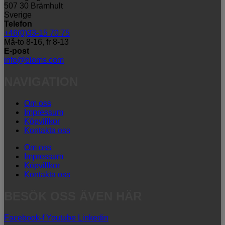
507 30 Brämhult
Sverige
Telefon
+46(0)33-15 70 75
Må-to 8-16, fr 8-13
E-post
info@bloms.com
NAVIGATION
Om oss
Impressum
Köpvillkor
Kontakta oss
Om oss
Impressum
Köpvillkor
Kontakta oss
BESÖK OSS ÄVEN HÄR
Facebook-f
Youtube
Linkedin