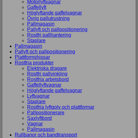
Motorlyftvagnar
Gaffellyft
Höglyftande gaffelvagnar
Övrig pallutrustning
Pallmagasin
Pallyft och pallpositionering
Rostfri pallhantering
Staplare
Pallmagasin
Pallyft och pallpositionering
Plattformshissar
Rostfria produkter
Elektriska dragare
Rostfri pallvinkling
Rostfria arbetsbord
Gaffellyftvagnar
Höglyftande gaffelvagnar
Lyftvagnar
Staplare
Rostfria lyftgolv och plattformar
Pallpositionerare
Saxlyftbord
Vagnar
Pallmagasin
Rullbanor och bandtransport