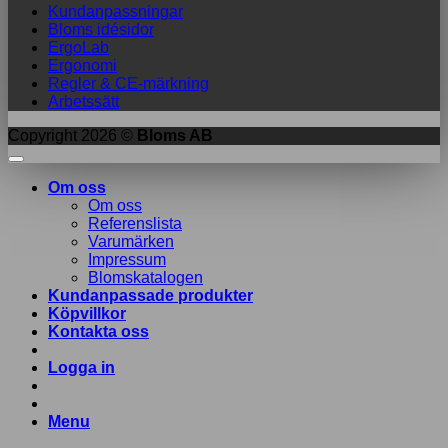
Kundanpassningar
Bloms idésidor
ErgoLab
Ergonomi
Regler & CE-märkning
Arbetssätt
Copyright 2026 ©
Bloms AB
Om oss
Om oss
Referenslista
Varumärken
Impressum
Blomskatalogen
Kundanpassade produkter
Köpvillkor
Kontakta oss
Logga in
Menu