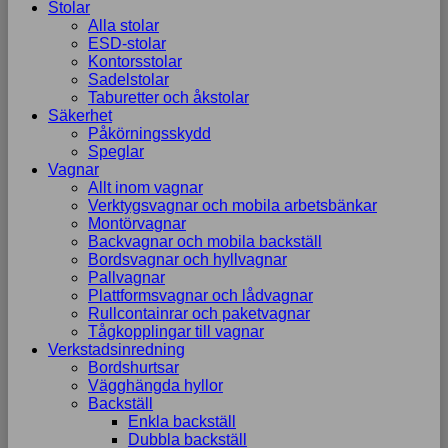
Stolar
Alla stolar
ESD-stolar
Kontorsstolar
Sadelstolar
Taburetter och åkstolar
Säkerhet
Påkörningsskydd
Speglar
Vagnar
Allt inom vagnar
Verktygsvagnar och mobila arbetsbänkar
Montörvagnar
Backvagnar och mobila backställ
Bordsvagnar och hyllvagnar
Pallvagnar
Plattformsvagnar och lådvagnar
Rullcontainrar och paketvagnar
Tågkopplingar till vagnar
Verkstadsinredning
Bordshurtsar
Vägghängda hyllor
Backställ
Enkla backställ
Dubbla backställ