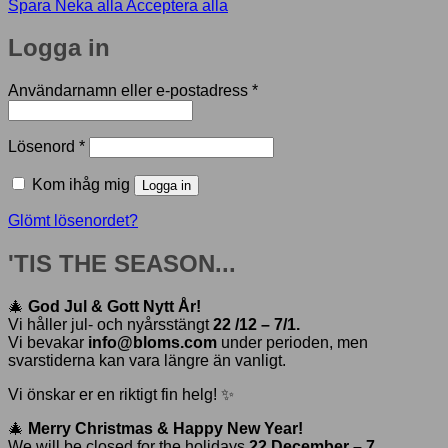
Spara
Neka alla
Acceptera alla
Logga in
Obligatoriskt
Användarnamn eller e-postadress
*
Obligatoriskt
Lösenord
*
Kom ihåg mig
Logga in
Glömt lösenordet?
'TIS THE SEASON...
🎄
God Jul & Gott Nytt År!
Vi håller jul- och nyårsstängt
22 /12 – 7/1.
Vi bevakar
info@bloms.com
under perioden, men
svarstiderna kan vara längre än vanligt.
Vi önskar er en riktigt fin helg! ✨
🎄
Merry Christmas & Happy New Year!
We will be closed for the holidays
22 December – 7