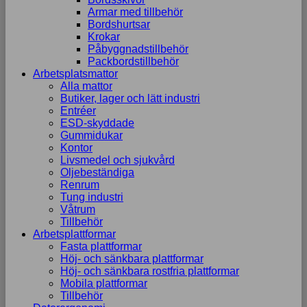
Armar med tillbehör
Bordshurtsar
Krokar
Påbyggnadstillbehör
Packbordstillbehör
Arbetsplatsmattor
Alla mattor
Butiker, lager och lätt industri
Entréer
ESD-skyddade
Gummidukar
Kontor
Livsmedel och sjukvård
Oljebeständiga
Renrum
Tung industri
Våtrum
Tillbehör
Arbetsplattformar
Fasta plattformar
Höj- och sänkbara plattformar
Höj- och sänkbara rostfria plattformar
Mobila plattformar
Tillbehör