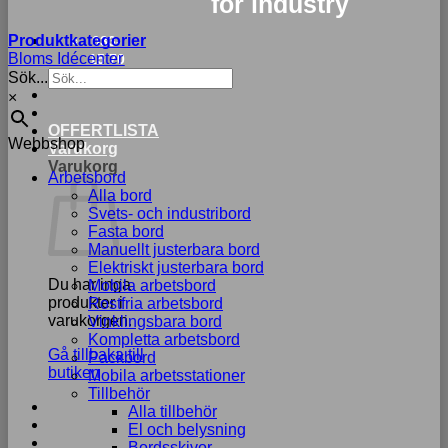
for industry
Produktkategorier
033-
Bloms Idécenter
15 70
Sök...
75
×
OFFERTLISTA
Webbshop
Varukorg
Varukorg
Arbetsbord
Alla bord
Svets- och industribord
Fasta bord
Manuellt justerbara bord
Elektriskt justerbara bord
Du har inga
Mobila arbetsbord
produkter i
Rostfria arbetsbord
varukorgen.
Vinklingsbara bord
Kompletta arbetsbord
Gå tillbaka till
Packbord
butiken
Mobila arbetsstationer
Tillbehör
Alla tillbehör
El och belysning
Bordsskivor