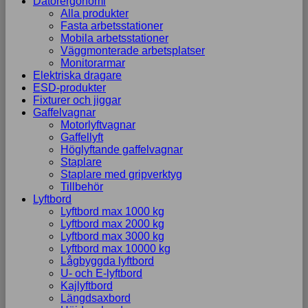
Datorergonomi
Alla produkter
Fasta arbetsstationer
Mobila arbetsstationer
Väggmonterade arbetsplatser
Monitorarmar
Elektriska dragare
ESD-produkter
Fixturer och jiggar
Gaffelvagnar
Motorlyftvagnar
Gaffellyft
Höglyftande gaffelvagnar
Staplare
Staplare med gripverktyg
Tillbehör
Lyftbord
Lyftbord max 1000 kg
Lyftbord max 2000 kg
Lyftbord max 3000 kg
Lyftbord max 10000 kg
Lågbyggda lyftbord
U- och E-lyftbord
Kajlyftbord
Längdsaxbord