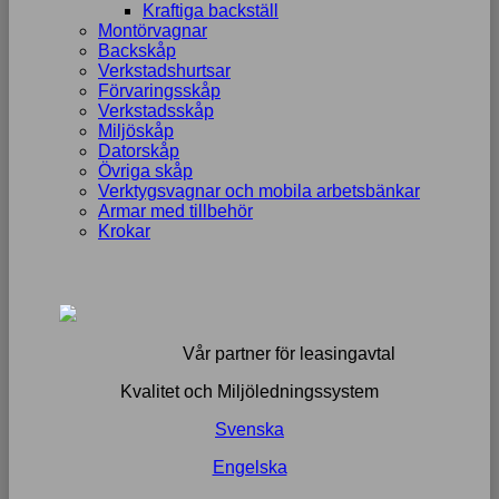
Kraftiga backställ
Montörvagnar
Backskåp
Verkstadshurtsar
Förvaringsskåp
Verkstadsskåp
Miljöskåp
Datorskåp
Övriga skåp
Verktygsvagnar och mobila arbetsbänkar
Armar med tillbehör
Krokar
Vår partner för leasingavtal
Kvalitet och Miljöledningssystem
Svenska
Engelska