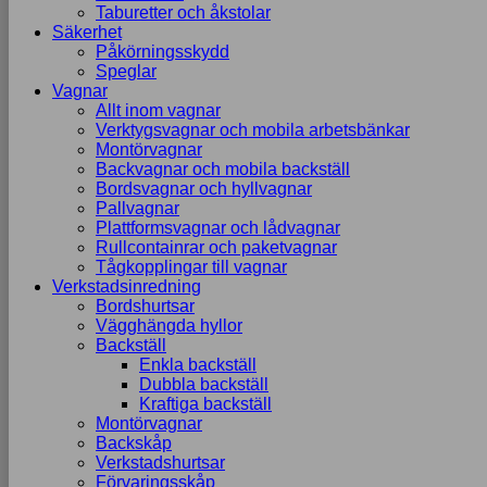
Taburetter och åkstolar
Säkerhet
Påkörningsskydd
Speglar
Vagnar
Allt inom vagnar
Verktygsvagnar och mobila arbetsbänkar
Montörvagnar
Backvagnar och mobila backställ
Bordsvagnar och hyllvagnar
Pallvagnar
Plattformsvagnar och lådvagnar
Rullcontainrar och paketvagnar
Tågkopplingar till vagnar
Verkstadsinredning
Bordshurtsar
Vägghängda hyllor
Backställ
Enkla backställ
Dubbla backställ
Kraftiga backställ
Montörvagnar
Backskåp
Verkstadshurtsar
Förvaringsskåp