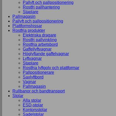
Pallyft och pallpositionering
Rostfri pallhantering
Staplare
Pallmagasin
Pallyft och pallpositionering
Plattformshissar
Rostfria produkter
Elektriska dragare
Rostfri pallvinkling
Rostfria arbetsbord
Gaffellyftvagnar
Höglyftande gaffelvagnar
Lyftvagnar
Staplare
Rostfria lyftgolv och plattformar
Pallpositionerare
Saxlyftbord
Vagnar
Pallmagasin
Rullbanor och bandtransport
Stolar
Alla stolar
ESD-stolar
Kontorsstolar
Sadelstolar