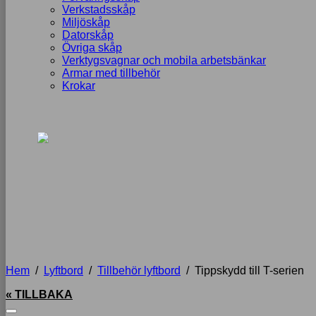
Verkstadsskåp
Miljöskåp
Datorskåp
Övriga skåp
Verktygsvagnar och mobila arbetsbänkar
Armar med tillbehör
Krokar
Hem
/
Lyftbord
/
Tillbehör lyftbord
/
Tippskydd till T-serien
« TILLBAKA