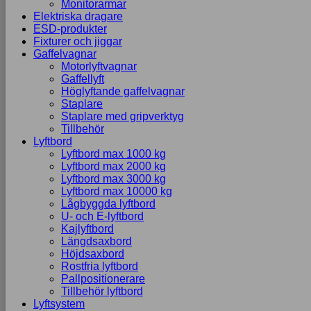
Monitorarmar
Elektriska dragare
ESD-produkter
Fixturer och jiggar
Gaffelvagnar
Motorlyftvagnar
Gaffellyft
Höglyftande gaffelvagnar
Staplare
Staplare med gripverktyg
Tillbehör
Lyftbord
Lyftbord max 1000 kg
Lyftbord max 2000 kg
Lyftbord max 3000 kg
Lyftbord max 10000 kg
Lågbyggda lyftbord
U- och E-lyftbord
Kajlyftbord
Längdsaxbord
Höjdsaxbord
Rostfria lyftbord
Pallpositionerare
Tillbehör lyftbord
Lyftsystem