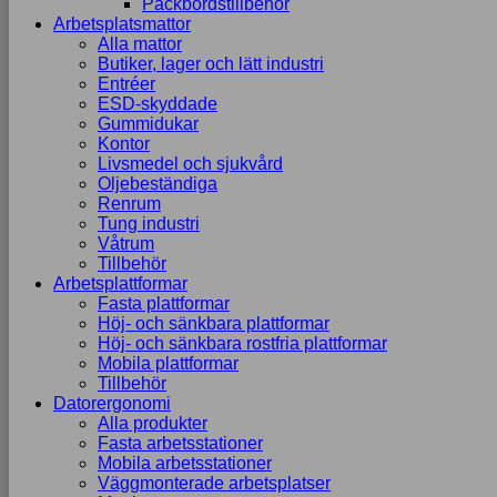
Packbordstillbehör
Arbetsplatsmattor
Alla mattor
Butiker, lager och lätt industri
Entréer
ESD-skyddade
Gummidukar
Kontor
Livsmedel och sjukvård
Oljebeständiga
Renrum
Tung industri
Våtrum
Tillbehör
Arbetsplattformar
Fasta plattformar
Höj- och sänkbara plattformar
Höj- och sänkbara rostfria plattformar
Mobila plattformar
Tillbehör
Datorergonomi
Alla produkter
Fasta arbetsstationer
Mobila arbetsstationer
Väggmonterade arbetsplatser