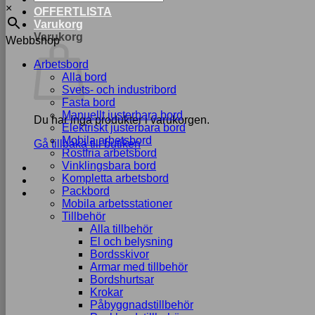
×
OFFERTLISTA
Varukorg
Varukorg
Webbshop
Arbetsbord
Alla bord
Svets- och industribord
Fasta bord
Manuellt justerbara bord
Du har inga produkter i varukorgen.
Elektriskt justerbara bord
Mobila arbetsbord
Gå tillbaka till butiken
Rostfria arbetsbord
Vinklingsbara bord
Kompletta arbetsbord
Packbord
Mobila arbetsstationer
Tillbehör
Alla tillbehör
El och belysning
Bordsskivor
Armar med tillbehör
Bordshurtsar
Krokar
Påbyggnadstillbehör