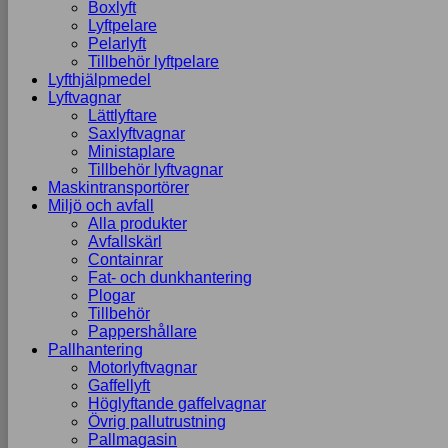
Boxlyft
Lyftpelare
Pelarlyft
Tillbehör lyftpelare
Lyfthjälpmedel
Lyftvagnar
Lättlyftare
Saxlyftvagnar
Ministaplare
Tillbehör lyftvagnar
Maskintransportörer
Miljö och avfall
Alla produkter
Avfallskärl
Containrar
Fat- och dunkhantering
Plogar
Tillbehör
Pappershållare
Pallhantering
Motorlyftvagnar
Gaffellyft
Höglyftande gaffelvagnar
Övrig pallutrustning
Pallmagasin