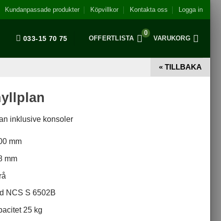
Kundanpassade produkter
Köpvillkor
Kontakta oss
Logga in
0
033-15 70 75
OFFERTLISTA
VARUKORG
« TILLBAKA
yllplan
an inklusive konsoler
300 mm
28 mm
rå
od NCS S 6502B
acitet 25 kg