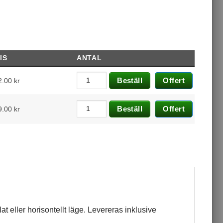
IS
ANTAL
Beställ
Offert
2.00
kr
Beställ
Offert
9.00
kr
t eller horisontellt läge. Levereras inklusive