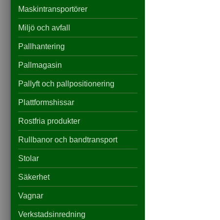
du nekar de
här kakorna
Maskintransportörer
kommer viss
funktionalitet
Miljö och avfall
att försvinna
från
Pallhantering
hemsidan.
Pallmagasin
Pallyft och pallpositionering
Marknadsföring
Genom att dela
Plattformshissar
med dig av dina
intressen och ditt
Rostfria produkter
beteende när du
surfar ökar du
chansen att få se
Rullbanor och bandtransport
personligt
anpassat
Stolar
innehåll och
erbjudanden.
Säkerhet
Vagnar
Verkstadsinredning