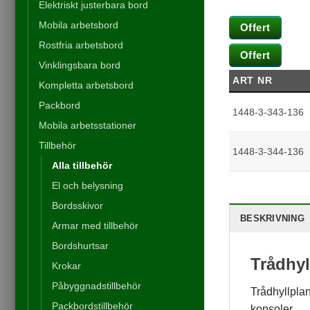
Elektriskt justerbara bord
Mobila arbetsbord
Offert
Rostfria arbetsbord
Offert
Vinklingsbara bord
ART NR
Kompletta arbetsbord
Packbord
1448-3-343-136
Mobila arbetsstationer
Tillbehör
1448-3-344-136
Alla tillbehör
El och belysning
Nödvändiga
Dessa kakor
Bordsskivor
går inte att
BESKRIVNING
Armar med tillbehör
välja bort. De
behövs för att
Bordshurtsar
hemsidan
Trådhyl
över huvud
Krokar
taget ska
Påbyggnadstillbehör
fungera.
Trådhyllplan
Packbordstillbehör
konsoler.