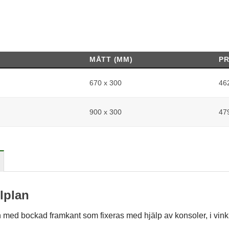
MÅTT (MM)
PR
670 x 300
46
900 x 300
47
lplan
 med bockad framkant som fixeras med hjälp av konsoler, i vinkla