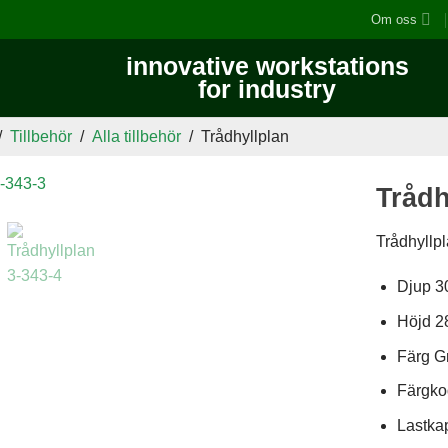
Om oss
innovative workstations
for industry
/
Tillbehör
/
Alla tillbehör
/
Trådhyllplan
Trådh
Trådhyllpl
Djup 
Höjd 
Färg G
Färgk
Lastkap