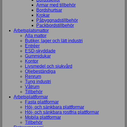
Armar med tillbehör
Bordshurtsar
Krokar
Påbyggnadstillbehör
Packbordstillbehör
Arbetsplatsmattor
Alla mattor
Butiker, lager och lätt industri
Entréer
ESD-skyddade
Gummidukar
Kontor
Livsmedel och sjukvård
Oljebeständiga
Renrum
Tung industri
Våtrum
Tillbehör
Arbetsplattformar
Fasta plattformar
Höj- och sänkbara plattformar
Höj- och sänkbara rostfria plattformar
Mobila plattformar
Tillbehör