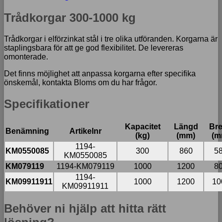
Trådkorgar 300-1000 kg
Trådkorgar i elförzinkat stål i tre olika utföranden. Korgarna är
staplingsbara för att ge god flexibilitet. De levereras
omonterade.
Det finns möjlighet att anpassa korgarna efter specifika
önskemål, kontakta Bloms om du har frågor.
Specifikationer
Kapacitet
Längd
Br
Benämning
Artikelnr
(kg)
(mm)
(m
1194-
KM0550085
300
860
5
KM0550085
KM0
79119
1194-KM079119
1000
1200
8
1194-
KM
09911911
1000
1200
10
KM09911911
Behöver ni hjälp att hitta rätt