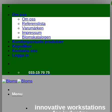
Skip
to
Om oss
content
Om oss
Referenslista
Varumärken
Impressum
Blomskatalogen
Kundanpassade produkter
Köpvillkor
Kontakta oss
Logga in
033-15 70 75
Menu
innovative workstations