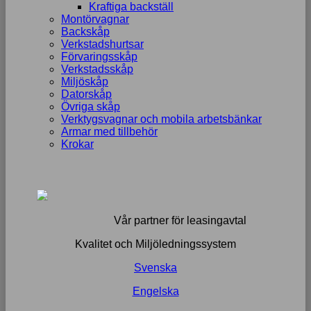
Kraftiga backställ
Montörvagnar
Backskåp
Verkstadshurtsar
Förvaringsskåp
Verkstadsskåp
Miljöskåp
Datorskåp
Övriga skåp
Verktygsvagnar och mobila arbetsbänkar
Armar med tillbehör
Krokar
Vår partner för leasingavtal
Kvalitet och Miljöledningssystem
Svenska
Engelska