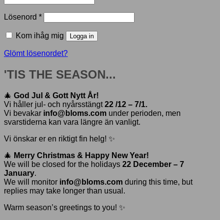
Obligatoriskt
Lösenord
*
Kom ihåg mig
Logga in
Glömt lösenordet?
'TIS THE SEASON...
🎄
God Jul & Gott Nytt År!
Vi håller jul- och nyårsstängt
22 /12 – 7/1.
Vi bevakar
info@bloms.com
under perioden, men
svarstiderna kan vara längre än vanligt.
Vi önskar er en riktigt fin helg! ✨
🎄
Merry Christmas & Happy New Year!
We will be closed for the holidays
22 December – 7
January
.
We will monitor
info@bloms.com
during this time, but
replies may take longer than usual.
Warm season’s greetings to you! ✨