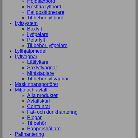
Höjdsaxbord
Rostfria lyftbord
Pallpositionerare
Tillbehör lyftbord
Lyftsystem
Boxlyft
Lyftpelare
Pelarlyft
Tillbehör lyftpelare
Lyfthjälpmedel
Lyftvagnar
Lättlyftare
Saxlyftvagnar
Ministaplare
Tillbehör lyftvagnar
Maskintransportörer
Miljö och avfall
Alla produkter
Avfallskärl
Containrar
Fat- och dunkhantering
Plogar
Tillbehör
Pappershållare
Pallhantering