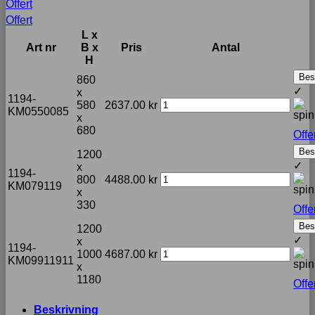
Offert
Offert
L x
Art nr
B x
Pris
Antal
H
Best
860
✓
x
1194-
580
2637.00
kr
KM0550085
x
680
Offe
Best
1200
✓
x
1194-
800
4488.00
kr
KM079119
x
330
Offe
Best
1200
✓
x
1194-
1000
4687.00
kr
KM09911911
x
1180
Offe
Beskrivning