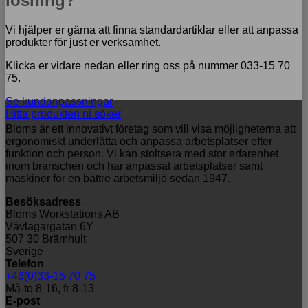
lösning?
Vi hjälper er gärna att finna standardartiklar eller att anpassa
produkter för just er verksamhet.
Klicka er vidare nedan eller ring oss på nummer 033-15 70
75.
Se kundanpassningar
Hitta produkten ni söker
Bloms är ett innovativt företag som vill visa möjligheterna att
ergonomiskt underlätta och anpassa arbetsplatser efter
funktion och person. Vi kan stoltsera med stor erfarenhet
inom branschen och har anpassat arbetsplatser samt
maskiner för en bättre arbetsmiljö sedan 1947.
Besöksadress
Bloms Workstations AB
Vävlagargatan 6Y
507 30 Brämhult
Sverige
Telefon
+46(0)33-15 70 75
Må-to 8-16, fr 8-13
E-post