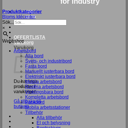
for industry
Produktkategorier
033-
Bloms Idécenter
15 70
Sök...
75
×
OFFERTLISTA
Webbshop
Varukorg
Varukorg
Arbetsbord
Alla bord
Svets- och industribord
Fasta bord
Manuellt justerbara bord
Elektriskt justerbara bord
Du har inga
Mobila arbetsbord
produkter i
Rostfria arbetsbord
varukorgen.
Vinklingsbara bord
Kompletta arbetsbord
Gå tillbaka till
Packbord
butiken
Mobila arbetsstationer
Tillbehör
Alla tillbehör
El och belysning
Bordsskivor