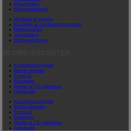
Varumärken
Blomskatalogen
Montage & service
Kvalitets- & miljöledningssystem
Referenslista
Varumärken
Blomskatalogen
BLOMS IDÉCENTER
Kundanpassningar
Bloms idésidor
ErgoLab
Ergonomi
Regler & CE-märkning
Arbetssätt
Kundanpassningar
Bloms idésidor
ErgoLab
Ergonomi
Regler & CE-märkning
Arbetssätt