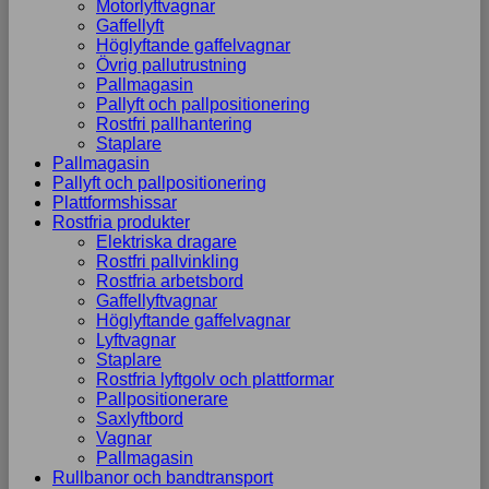
Motorlyftvagnar
Gaffellyft
Höglyftande gaffelvagnar
Övrig pallutrustning
Pallmagasin
Pallyft och pallpositionering
Rostfri pallhantering
Staplare
Pallmagasin
Pallyft och pallpositionering
Plattformshissar
Rostfria produkter
Elektriska dragare
Rostfri pallvinkling
Rostfria arbetsbord
Gaffellyftvagnar
Höglyftande gaffelvagnar
Lyftvagnar
Staplare
Rostfria lyftgolv och plattformar
Pallpositionerare
Saxlyftbord
Vagnar
Pallmagasin
Rullbanor och bandtransport