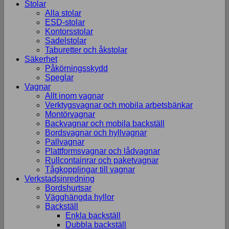
Stolar
Alla stolar
ESD-stolar
Kontorsstolar
Sadelstolar
Taburetter och åkstolar
Säkerhet
Påkörningsskydd
Speglar
Vagnar
Allt inom vagnar
Verktygsvagnar och mobila arbetsbänkar
Montörvagnar
Backvagnar och mobila backställ
Bordsvagnar och hyllvagnar
Pallvagnar
Plattformsvagnar och lådvagnar
Rullcontainrar och paketvagnar
Tågkopplingar till vagnar
Verkstadsinredning
Bordshurtsar
Vägghängda hyllor
Backställ
Enkla backställ
Dubbla backställ