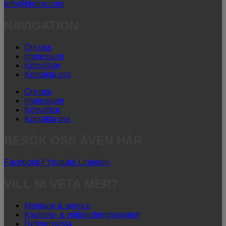
info@bloms.com
NAVIGATION
Om oss
Impressum
Köpvillkor
Kontakta oss
Om oss
Impressum
Köpvillkor
Kontakta oss
BESÖK OSS ÄVEN HÄR
Facebook-f
Youtube
Linkedin
VILL NI VETA MER?
Montage & service
Kvalitets- & miljöledningssystem
Referenslista