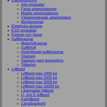
Datorergonomi
Alla produkter
Fasta arbetsstationer
Mobila arbetsstationer
Väggmonterade arbetsplatser
Monitorarmar
Elektriska dragare
ESD-produkter
Fixturer och jiggar
Gaffelvagnar
Motorlyftvagnar
Gaffellyft
Höglyftande gaffelvagnar
Staplare
Staplare med gripverktyg
Tillbehör
Lyftbord
Lyftbord max 1000 kg
Lyftbord max 2000 kg
Lyftbord max 3000 kg
Lyftbord max 10000 kg
Lågbyggda lyftbord
U- och E-lyftbord
Kajlyftbord
Längdsaxbord