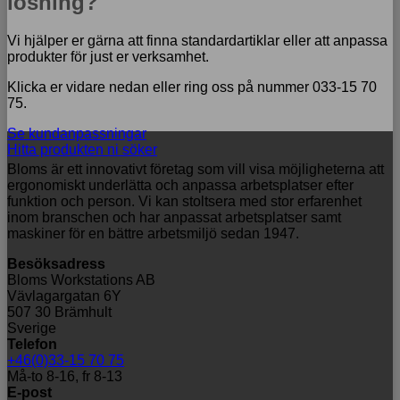
lösning?
Vi hjälper er gärna att finna standardartiklar eller att anpassa
produkter för just er verksamhet.
Klicka er vidare nedan eller ring oss på nummer 033-15 70
75.
Se kundanpassningar
Hitta produkten ni söker
Bloms är ett innovativt företag som vill visa möjligheterna att
ergonomiskt underlätta och anpassa arbetsplatser efter
funktion och person. Vi kan stoltsera med stor erfarenhet
inom branschen och har anpassat arbetsplatser samt
maskiner för en bättre arbetsmiljö sedan 1947.
Besöksadress
Bloms Workstations AB
Vävlagargatan 6Y
507 30 Brämhult
Sverige
Telefon
+46(0)33-15 70 75
Må-to 8-16, fr 8-13
E-post