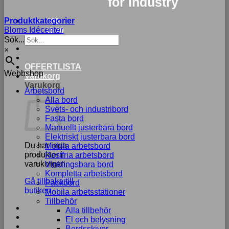
for industry
Produktkategorier
033-
Bloms Idécenter
15 70
Sök...
75
×
OFFERTLISTA
Webbshop
Varukorg
Varukorg
Arbetsbord
Alla bord
Svets- och industribord
Fasta bord
Manuellt justerbara bord
Elektriskt justerbara bord
Du har inga
Mobila arbetsbord
produkter i
Rostfria arbetsbord
varukorgen.
Vinklingsbara bord
Kompletta arbetsbord
Gå tillbaka till
Packbord
butiken
Mobila arbetsstationer
Tillbehör
Alla tillbehör
El och belysning
Bordsskivor