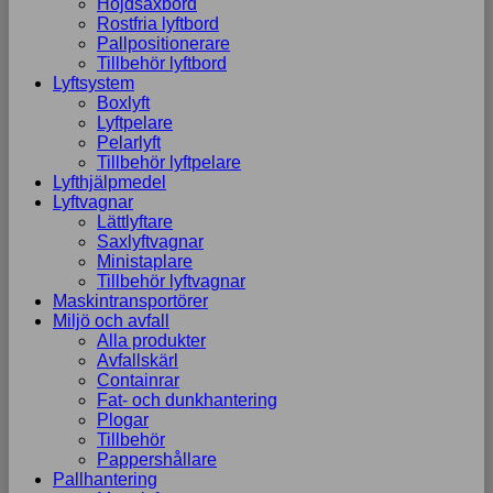
Höjdsaxbord
Rostfria lyftbord
Pallpositionerare
Tillbehör lyftbord
Lyftsystem
Boxlyft
Lyftpelare
Pelarlyft
Tillbehör lyftpelare
Lyfthjälpmedel
Lyftvagnar
Lättlyftare
Saxlyftvagnar
Ministaplare
Tillbehör lyftvagnar
Maskintransportörer
Miljö och avfall
Alla produkter
Avfallskärl
Containrar
Fat- och dunkhantering
Plogar
Tillbehör
Pappershållare
Pallhantering