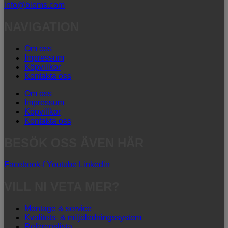
info@bloms.com
NAVIGATION
Om oss
Impressum
Köpvillkor
Kontakta oss
Om oss
Impressum
Köpvillkor
Kontakta oss
BESÖK OSS ÄVEN HÄR
Facebook-f
Youtube
Linkedin
VILL NI VETA MER?
Montage & service
Kvalitets- & miljöledningssystem
Referenslista