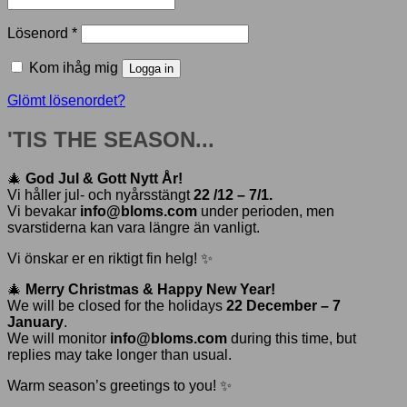
Obligatoriskt
Lösenord
*
Kom ihåg mig
Logga in
Glömt lösenordet?
'TIS THE SEASON...
🎄
God Jul & Gott Nytt År!
Vi håller jul- och nyårsstängt
22 /12 – 7/1.
Vi bevakar
info@bloms.com
under perioden, men
svarstiderna kan vara längre än vanligt.
Vi önskar er en riktigt fin helg! ✨
🎄
Merry Christmas & Happy New Year!
We will be closed for the holidays
22 December – 7
January
.
We will monitor
info@bloms.com
during this time, but
replies may take longer than usual.
Warm season’s greetings to you! ✨