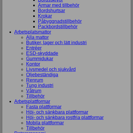
Armar med tillbehör
Bordshurtsar
Krokar
Påbyggnadstillbehör
Packbordstillbehör
Arbetsplatsmattor
Alla mattor
Butiker, lager och lätt industri
Entréer
ESD-skyddade
Gummidukar
Kontor
Livsmedel och sjukvård
Oljebeständiga
Renrum
Tung industri
Våtrum
Tillbehör
Arbetsplattformar
Fasta plattformar
Höj- och sänkbara plattformar
Höj- och sänkbara rostfria plattformar
Mobila plattformar
Tillbehör