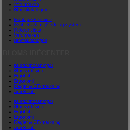
Varumärken
Blomskatalogen
Montage & service
Kvalitets- & miljöledningssystem
Referenslista
Varumärken
Blomskatalogen
BLOMS IDÉCENTER
Kundanpassningar
Bloms idésidor
ErgoLab
Ergonomi
Regler & CE-märkning
Arbetssätt
Kundanpassningar
Bloms idésidor
ErgoLab
Ergonomi
Regler & CE-märkning
Arbetssätt