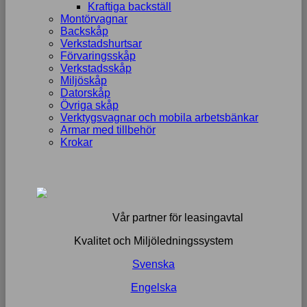
Kraftiga backställ
Montörvagnar
Backskåp
Verkstadshurtsar
Förvaringsskåp
Verkstadsskåp
Miljöskåp
Datorskåp
Övriga skåp
Verktygsvagnar och mobila arbetsbänkar
Armar med tillbehör
Krokar
Vår partner för leasingavtal
Kvalitet och Miljöledningssystem
Svenska
Engelska