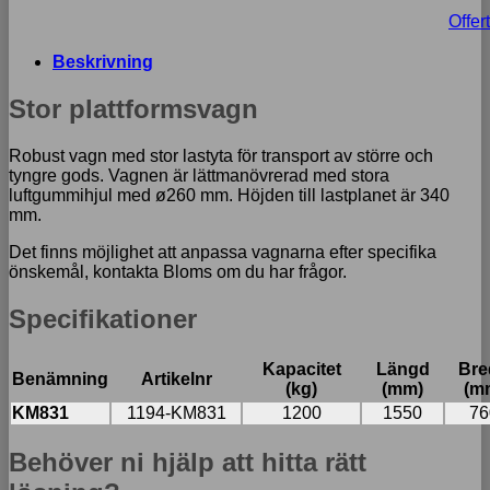
Offert
Beskrivning
Stor plattformsvagn
Robust vagn med stor lastyta för transport av större och
tyngre gods. Vagnen är lättmanövrerad med stora
luftgummihjul med
ø260 mm. Höjden till lastplanet är 340
mm.
Det finns möjlighet att anpassa vagnarna efter specifika
önskemål, kontakta Bloms om du har frågor.
Specifikationer
Kapacitet
Längd
Bre
Benämning
Artikelnr
(kg)
(mm)
(m
KM831
1194-KM831
1200
1550
76
Behöver ni hjälp att hitta rätt