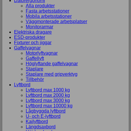
Datorergonomi
Alla produkter
Fasta arbetsstationer
Mobila arbetsstationer
Väggmonterade arbetsplatser
Monitorarmar
Elektriska dragare
ESD-produkter
Fixturer och jiggar
Gaffelvagnar
Motorlyftvagnar
Gaffellyft
Höglyftande gaffelvagnar
Staplare
Staplare med gripverktyg
Tillbehör
Lyftbord
Lyftbord max 1000 kg
Lyftbord max 2000 kg
Lyftbord max 3000 kg
Lyftbord max 10000 kg
Lågbyggda lyftbord
U- och E-lyftbord
Kajlyftbord
Längdsaxbord