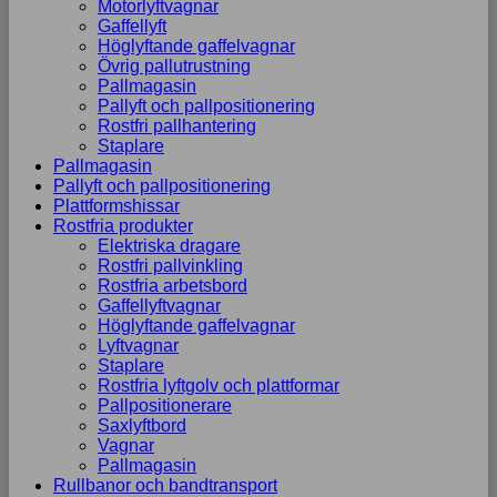
Motorlyftvagnar
Gaffellyft
Höglyftande gaffelvagnar
Övrig pallutrustning
Pallmagasin
Pallyft och pallpositionering
Rostfri pallhantering
Staplare
Pallmagasin
Pallyft och pallpositionering
Plattformshissar
Rostfria produkter
Elektriska dragare
Rostfri pallvinkling
Rostfria arbetsbord
Gaffellyftvagnar
Höglyftande gaffelvagnar
Lyftvagnar
Staplare
Rostfria lyftgolv och plattformar
Pallpositionerare
Saxlyftbord
Vagnar
Pallmagasin
Rullbanor och bandtransport