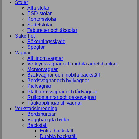
Stolar
Alla stolar
ESD-stolar
Kontorsstolar
Sadelstolar
Taburetter och åkstolar
Säkerhet
Påkörningsskydd
Speglar
Vagnar
Allt inom vagnar
Verktygsvagnar och mobila arbetsbänkar
Montörvagnar
Backvagnar och mobila backställ
Bordsvagnar och hyllvagnar
Pallvagnar
Plattformsvagnar och lådvagnar
Rullcontainrar och paketvagnar
Tågkopplingar till vagnar
Verkstadsinredning
Bordshurtsar
Vägghängda hyllor
Backställ
Enkla backställ
Dubbla backställ