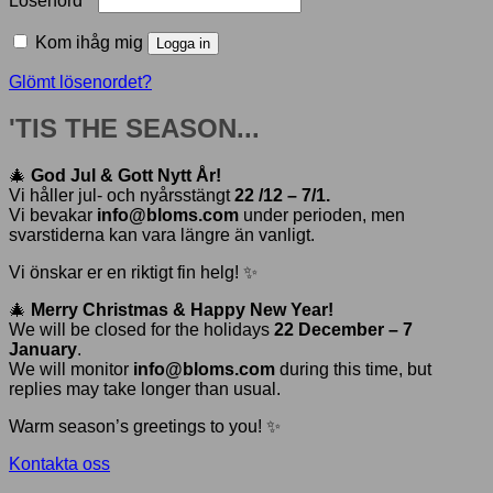
Lösenord
*
Kom ihåg mig
Logga in
Glömt lösenordet?
'TIS THE SEASON...
🎄
God Jul & Gott Nytt År!
Vi håller jul- och nyårsstängt
22 /12 – 7/1.
Vi bevakar
info@bloms.com
under perioden, men
svarstiderna kan vara längre än vanligt.
Vi önskar er en riktigt fin helg! ✨
🎄
Merry Christmas & Happy New Year!
We will be closed for the holidays
22 December – 7
January
.
We will monitor
info@bloms.com
during this time, but
replies may take longer than usual.
Warm season’s greetings to you! ✨
Kontakta oss