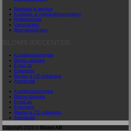
Montage & service
Kvalitets- & miljöledningssystem
Referenslista
Varumärken
Blomskatalogen
BLOMS IDÉCENTER
Kundanpassningar
Bloms idésidor
ErgoLab
Ergonomi
Regler & CE-märkning
Arbetssätt
Kundanpassningar
Bloms idésidor
ErgoLab
Ergonomi
Regler & CE-märkning
Arbetssätt
Copyright 2026 ©
Bloms AB