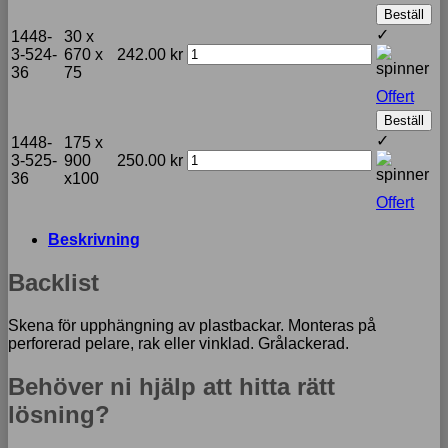
Beställ
✓
1448-
30 x
3-524-
670 x
242.00
kr
36
75
Offert
Beställ
✓
1448-
175 x
3-525-
900
250.00
kr
36
x100
Offert
Beskrivning
Backlist
Skena för upphängning av plastbackar. Monteras på
perforerad pelare, rak eller vinklad. Grålackerad.
Behöver ni hjälp att hitta rätt
lösning?