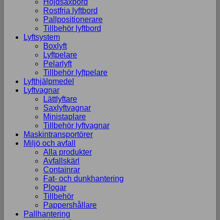
Höjdsaxbord
Rostfria lyftbord
Pallpositionerare
Tillbehör lyftbord
Lyftsystem
Boxlyft
Lyftpelare
Pelarlyft
Tillbehör lyftpelare
Lyfthjälpmedel
Lyftvagnar
Lättlyftare
Saxlyftvagnar
Ministaplare
Tillbehör lyftvagnar
Maskintransportörer
Miljö och avfall
Alla produkter
Avfallskärl
Containrar
Fat- och dunkhantering
Plogar
Tillbehör
Pappershållare
Pallhantering