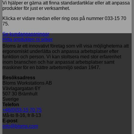
Vi hjälper er gärna att finna standardartiklar eller att anpassa
produkter för just er verksamhet.
Klicka er vidare nedan eller ring oss på nummer 033-15 70
75.
Se kundanpassningar
Hitta produkten ni söker
Bloms är ett innovativt företag som vill visa möjligheterna att
ergonomiskt underlätta och anpassa arbetsplatser efter
funktion och person. Vi kan stoltsera med stor erfarenhet
inom branschen och har anpassat arbetsplatser samt
maskiner för en bättre arbetsmiljö sedan 1947.
Besöksadress
Bloms Workstations AB
Vävlagargatan 6Y
507 30 Brämhult
Sverige
Telefon
+46(0)33-15 70 75
Må-to 8-16, fr 8-13
E-post
info@bloms.com