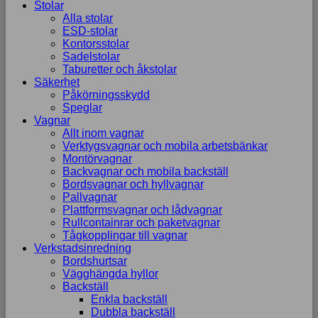
Stolar
Alla stolar
ESD-stolar
Kontorsstolar
Sadelstolar
Taburetter och åkstolar
Säkerhet
Påkörningsskydd
Speglar
Vagnar
Allt inom vagnar
Verktygsvagnar och mobila arbetsbänkar
Montörvagnar
Backvagnar och mobila backställ
Bordsvagnar och hyllvagnar
Pallvagnar
Plattformsvagnar och lådvagnar
Rullcontainrar och paketvagnar
Tågkopplingar till vagnar
Verkstadsinredning
Bordshurtsar
Vägghängda hyllor
Backställ
Enkla backställ
Dubbla backställ