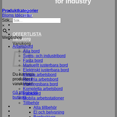
for industry
Produktkategorier
033-
Bloms Idécenter
15 70
Sök...
75
×
OFFERTLISTA
Webbshop
Varukorg
Varukorg
Arbetsbord
Alla bord
Svets- och industribord
Fasta bord
Manuellt justerbara bord
Elektriskt justerbara bord
Du har inga
Mobila arbetsbord
produkter i
Rostfria arbetsbord
varukorgen.
Vinklingsbara bord
Kompletta arbetsbord
Gå tillbaka till
Packbord
butiken
Mobila arbetsstationer
Tillbehör
Alla tillbehör
El och belysning
Bordsskivor