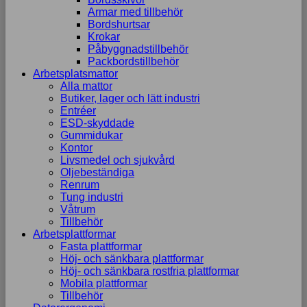
Armar med tillbehör
Bordshurtsar
Krokar
Påbyggnadstillbehör
Packbordstillbehör
Arbetsplatsmattor
Alla mattor
Butiker, lager och lätt industri
Entréer
ESD-skyddade
Gummidukar
Kontor
Livsmedel och sjukvård
Oljebeständiga
Renrum
Tung industri
Våtrum
Tillbehör
Arbetsplattformar
Fasta plattformar
Höj- och sänkbara plattformar
Höj- och sänkbara rostfria plattformar
Mobila plattformar
Tillbehör