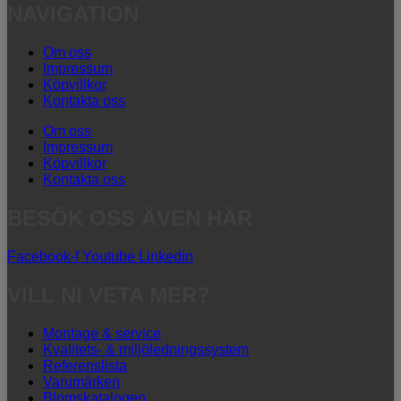
NAVIGATION
Om oss
Impressum
Köpvillkor
Kontakta oss
Om oss
Impressum
Köpvillkor
Kontakta oss
BESÖK OSS ÄVEN HÄR
Facebook-f
Youtube
Linkedin
VILL NI VETA MER?
Montage & service
Kvalitets- & miljöledningssystem
Referenslista
Varumärken
Blomskatalogen