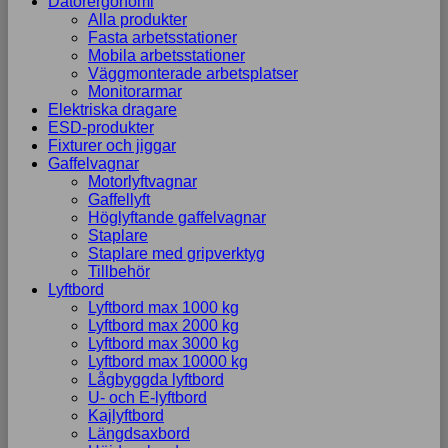
Datorergonomi
Alla produkter
Fasta arbetsstationer
Mobila arbetsstationer
Väggmonterade arbetsplatser
Monitorarmar
Elektriska dragare
ESD-produkter
Fixturer och jiggar
Gaffelvagnar
Motorlyftvagnar
Gaffellyft
Höglyftande gaffelvagnar
Staplare
Staplare med gripverktyg
Tillbehör
Lyftbord
Lyftbord max 1000 kg
Lyftbord max 2000 kg
Lyftbord max 3000 kg
Lyftbord max 10000 kg
Lågbyggda lyftbord
U- och E-lyftbord
Kajlyftbord
Längdsaxbord