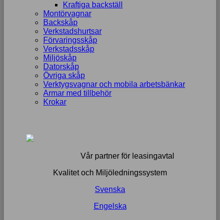
Kraftiga backställ
Montörvagnar
Backskåp
Verkstadshurtsar
Förvaringsskåp
Verkstadsskåp
Miljöskåp
Datorskåp
Övriga skåp
Verktygsvagnar och mobila arbetsbänkar
Armar med tillbehör
Krokar
Vår partner för leasingavtal
Kvalitet och Miljöledningssystem
Svenska
Engelska