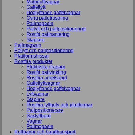
Motorlyftvagnar
Gaffellyft
Höglyftande gaffelvagnar
Övrig pallutrustning
Pallmagasin
Pallyft och pallpositionering
Rostfri pallhantering
Staplare
Pallmagasin
Pallyft och pallpositionering
Plattformshissar
Rostfria produkter
Elektriska dragare
Rostfri pallvinkling
Rostfria arbetsbord
Gaffellyftvagnar
Höglyftande gaffelvagnar
Lyftvagnar
Staplare
Rostfria lyftgolv och plattformar
Pallpositionerare
Saxlyftbord
Vagnar
Pallmagasin
Rullbanor och bandtransport