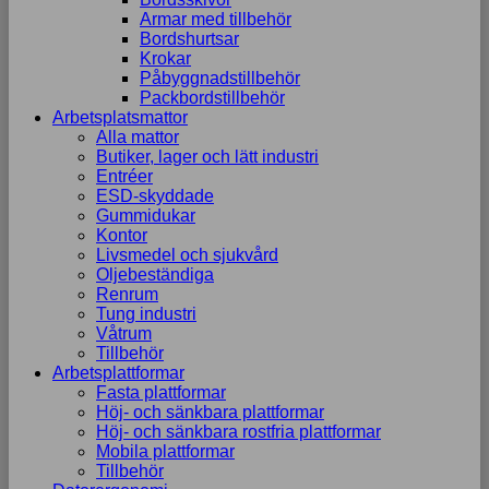
Armar med tillbehör
Bordshurtsar
Krokar
Påbyggnadstillbehör
Packbordstillbehör
Arbetsplatsmattor
Alla mattor
Butiker, lager och lätt industri
Entréer
ESD-skyddade
Gummidukar
Kontor
Livsmedel och sjukvård
Oljebeständiga
Renrum
Tung industri
Våtrum
Tillbehör
Arbetsplattformar
Fasta plattformar
Höj- och sänkbara plattformar
Höj- och sänkbara rostfria plattformar
Mobila plattformar
Tillbehör