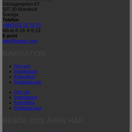
Vävlagargatan 6Y
507 30 Brämhult
Sverige
Telefon
+46(0)33-15 70 75
Må-to 8-16, fr 8-13
E-post
info@bloms.com
NAVIGATION
Om oss
Impressum
Köpvillkor
Kontakta oss
Om oss
Impressum
Köpvillkor
Kontakta oss
BESÖK OSS ÄVEN HÄR