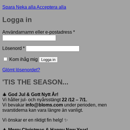
Spara
Neka alla
Acceptera alla
Logga in
Obligatoriskt
Användarnamn eller e-postadress
*
Obligatoriskt
Lösenord
*
Kom ihåg mig
Logga in
Glömt lösenordet?
'TIS THE SEASON...
🎄
God Jul & Gott Nytt År!
Vi håller jul- och nyårsstängt
22 /12 – 7/1.
Vi bevakar
info@bloms.com
under perioden, men
svarstiderna kan vara längre än vanligt.
Vi önskar er en riktigt fin helg! ✨
🎄
Merry Christmas & Happy New Year!