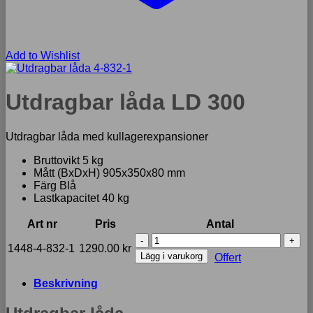
Add to Wishlist
Utdragbar låda LD 300
Utdragbar låda med kullagerexpansioner
Bruttovikt 5 kg
Mått (BxDxH) 905x350x80 mm
Färg Blå
Lastkapacitet 40 kg
Art nr
Pris
Antal
Utdragbar
1448-4-832-1
1290.00
kr
låda
Lägg i varukorg
Offert
LD
300
Beskrivning
mängd