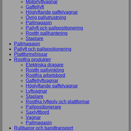
Motorlyftvagnar
Gaffellyft
Höglyftande gaffelvagnar
Övrig pallutrustning
Pallmagasin
Pallyft och pallpositionering
Rostfri pallhantering
Staplare
Pallmagasin
Pallyft och pallpositionering
Plattformshissar
Rostfria produkter
Elektriska dragare
Rostfri pallvinkling
Rostfria arbetsbord
Gaffellyftvagnar
Höglyftande gaffelvagnar
Lyftvagnar
Staplare
Rostfria lyftgolv och plattformar
Pallpositionerare
Saxlyftbord
Vagnar
Pallmagasin
Rullbanor och bandtransport