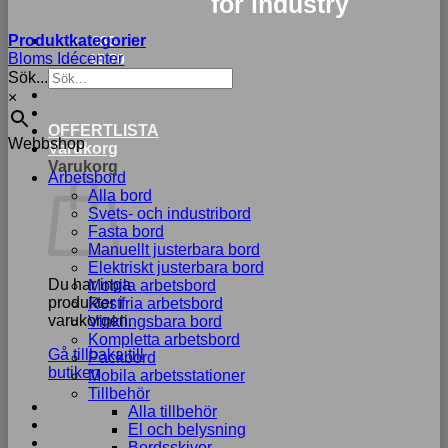
for industry
Produktkategorier
033-
Bloms Idécenter
15 70
Sök...
75
×
OFFERTLISTA
Webbshop
Varukorg
Varukorg
Arbetsbord
Alla bord
Svets- och industribord
Fasta bord
Manuellt justerbara bord
Elektriskt justerbara bord
Du har inga
Mobila arbetsbord
produkter i
Rostfria arbetsbord
varukorgen.
Vinklingsbara bord
Kompletta arbetsbord
Gå tillbaka till
Packbord
butiken
Mobila arbetsstationer
Tillbehör
Alla tillbehör
El och belysning
Bordsskivor