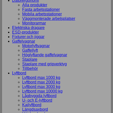
Datorergonomi
Alla produkter
Fasta arbetsstationer
Mobila arbetsstationer
Väggmonterade arbetsplatser
Monitorarmar
Elektriska dragare
ESD-produkter
Fixturer och jiggar
Gaffelvagnar
Motorlyftvagnar
Gaffellyft
Höglyftande gaffelvagnar
Staplare
Staplare med gripverktyg
Tillbehör
Lyftbord
Lyftbord max 1000 kg
Lyftbord max 2000 kg
Lyftbord max 3000 kg
Lyftbord max 10000 kg
Lågbyggda lyftbord
U- och E-lyftbord
Kajlyftbord
Längdsaxbord