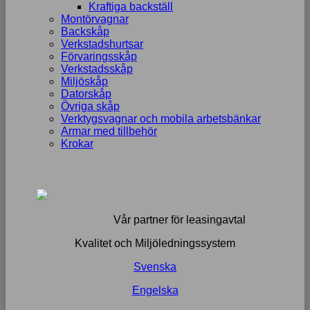
Kraftiga backställ
Montörvagnar
Backskåp
Verkstadshurtsar
Förvaringsskåp
Verkstadsskåp
Miljöskåp
Datorskåp
Övriga skåp
Verktygsvagnar och mobila arbetsbänkar
Armar med tillbehör
Krokar
Vår partner för leasingavtal
Kvalitet och Miljöledningssystem
Svenska
Engelska