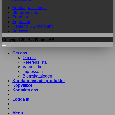
Kundanpassningar
Bloms idésidor
ErgoLab
Ergonomi
Regler & CE-märkning
Arbetssätt
Copyright 2026 ©
Bloms AB
Om oss
Om oss
Referenslista
Varumärken
Impressum
Blomskatalogen
Kundanpassade produkter
Köpvillkor
Kontakta oss
Logga in
Menu