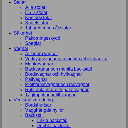
Stolar
Alla stolar
ESD-stolar
Kontorsstolar
Sadelstolar
Taburetter och åkstolar
Säkerhet
Påkörningsskydd
Speglar
Vagnar
Allt inom vagnar
Verktygsvagnar och mobila arbetsbänkar
Montörvagnar
Backvagnar och mobila backställ
Bordsvagnar och hyllvagnar
Pallvagnar
Plattformsvagnar och lådvagnar
Rullcontainrar och paketvagnar
Tågkopplingar till vagnar
Verkstadsinredning
Bordshurtsar
Vägghängda hyllor
Backställ
Enkla backställ
Dubbla backställ