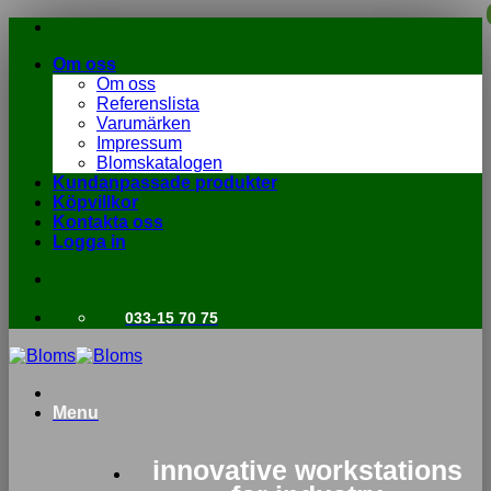
Skip
to
Om oss
content
Om oss
Referenslista
Varumärken
Impressum
Blomskatalogen
Kundanpassade produkter
Köpvillkor
Kontakta oss
Logga in
033-15 70 75
Menu
innovative workstations