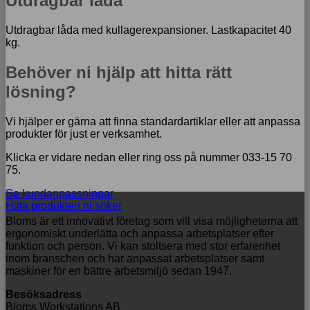
Utdragbar låda
Utdragbar låda med kullagerexpansioner. Lastkapacitet 40
kg.
Behöver ni hjälp att hitta rätt
lösning?
Vi hjälper er gärna att finna standardartiklar eller att anpassa
produkter för just er verksamhet.
Klicka er vidare nedan eller ring oss på nummer 033-15 70
75.
Se kundanpassningar
Hitta produkten ni söker
Bloms är ett innovativt företag som vill visa möjligheterna att
ergonomiskt underlätta och anpassa arbetsplatser efter
funktion och person. Vi kan stoltsera med stor erfarenhet
inom branschen och har anpassat arbetsplatser samt
maskiner för en bättre arbetsmiljö sedan 1947.
Besöksadress
Bloms Workstations AB