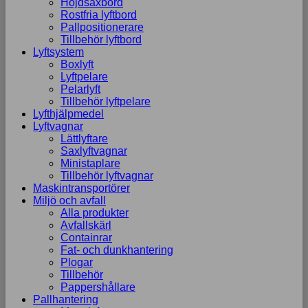
Höjdsaxbord
Rostfria lyftbord
Pallpositionerare
Tillbehör lyftbord
Lyftsystem
Boxlyft
Lyftpelare
Pelarlyft
Tillbehör lyftpelare
Lyfthjälpmedel
Lyftvagnar
Lättlyftare
Saxlyftvagnar
Ministaplare
Tillbehör lyftvagnar
Maskintransportörer
Miljö och avfall
Alla produkter
Avfallskärl
Containrar
Fat- och dunkhantering
Plogar
Tillbehör
Pappershållare
Pallhantering