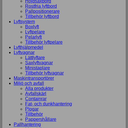
Höjdsaxbord
Rostfria lyftbord
Pallpositionerare
Tillbehör lyftbord
Lyftsystem
Boxlyft
Lyftpelare
Pelarlyft
Tillbehör lyftpelare
Lyfthjälpmedel
Lyftvagnar
Lättlyftare
Saxlyftvagnar
Ministaplare
Tillbehör lyftvagnar
Maskintransportörer
Miljö och avfall
Alla produkter
Avfallskärl
Containrar
Fat- och dunkhantering
Plogar
Tillbehör
Pappershållare
Pallhantering