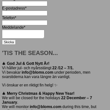
E-postadress
*
Telefon
*
Meddelande
*
Skicka
'TIS THE SEASON...
🎄
God Jul & Gott Nytt År!
Vi håller jul- och nyårsstängt
22 /12 – 7/1.
Vi bevakar
info@bloms.com
under perioden, men
svarstiderna kan vara längre än vanligt.
Vi önskar er en riktigt fin helg! ✨
🎄
Merry Christmas & Happy New Year!
We will be closed for the holidays
22 December – 7
January
.
We will monitor
info@bloms.com
during this time, but