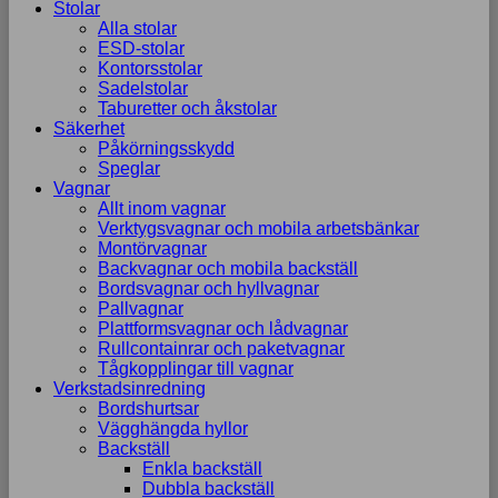
Stolar
Alla stolar
ESD-stolar
Kontorsstolar
Sadelstolar
Taburetter och åkstolar
Säkerhet
Påkörningsskydd
Speglar
Vagnar
Allt inom vagnar
Verktygsvagnar och mobila arbetsbänkar
Montörvagnar
Backvagnar och mobila backställ
Bordsvagnar och hyllvagnar
Pallvagnar
Plattformsvagnar och lådvagnar
Rullcontainrar och paketvagnar
Tågkopplingar till vagnar
Verkstadsinredning
Bordshurtsar
Vägghängda hyllor
Backställ
Enkla backställ
Dubbla backställ