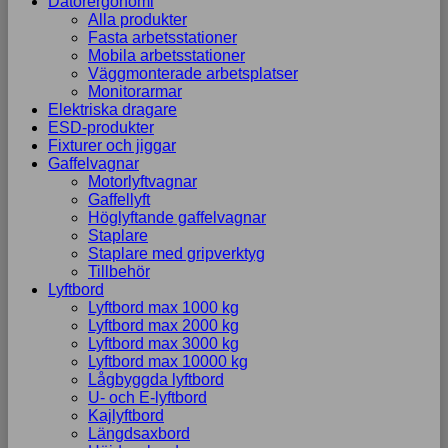
Datorergonomi
Alla produkter
Marknadsföring
Fasta arbetsstationer
Genom att dela
Mobila arbetsstationer
med dig av dina
Väggmonterade arbetsplatser
intressen och ditt
Monitorarmar
beteende när du
Elektriska dragare
surfar ökar du
ESD-produkter
chansen att få se
Fixturer och jiggar
personligt
Gaffelvagnar
anpassat
Motorlyftvagnar
innehåll och
Gaffellyft
erbjudanden.
Höglyftande gaffelvagnar
Staplare
Staplare med gripverktyg
Tillbehör
Lyftbord
Lyftbord max 1000 kg
Lyftbord max 2000 kg
Lyftbord max 3000 kg
Lyftbord max 10000 kg
Lågbyggda lyftbord
U- och E-lyftbord
Kajlyftbord
Längdsaxbord