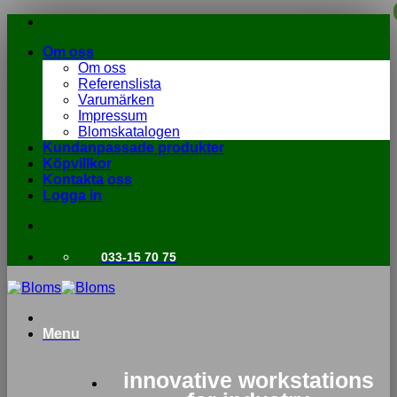
Skip
to
Om oss
content
Om oss
Referenslista
Varumärken
Impressum
Blomskatalogen
Kundanpassade produkter
Köpvillkor
Kontakta oss
Logga in
033-15 70 75
Menu
innovative workstations