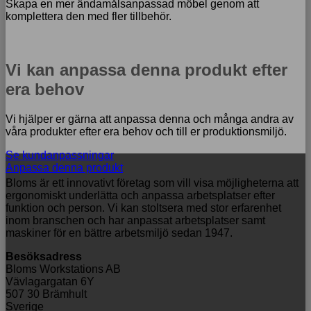
Skapa en mer ändamålsanpassad möbel genom att
komplettera den med fler tillbehör.
Vi kan anpassa denna produkt efter
era behov
Vi hjälper er gärna att anpassa denna och många andra av
våra produkter efter era behov och till er produktionsmiljö.
Se kundanpassningar
Anpassa denna produkt
Bloms är ett innovativt företag som vill visa möjligheterna att
ergonomiskt underlätta och anpassa arbetsplatser efter
funktion och person. Vi kan stoltsera med stor erfarenhet
inom branschen och har anpassat arbetsplatser samt
maskiner för en bättre arbetsmiljö sedan 1947.
Besöksadress
Bloms Workstations AB
Vävlagargatan 6Y
507 30 Brämhult
Sverige