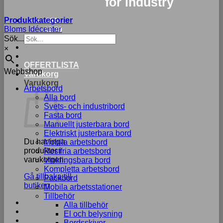
for industry
Produktkategorier
033-
Bloms Idécenter
15 70
Sök...
75
×
Nödvändiga
OFFERTLISTA
Webbshop
Dessa kakor
Varukorg
går inte att
Varukorg
Arbetsbord
välja bort. De
Alla bord
behövs för att
Svets- och industribord
hemsidan
Fasta bord
över huvud
Manuellt justerbara bord
taget ska
Elektriskt justerbara bord
fungera.
Du har inga
Mobila arbetsbord
produkter i
Rostfria arbetsbord
varukorgen.
Vinklingsbara bord
Statistik
Kompletta arbetsbord
Gå tillbaka till
För att vi ska
Packbord
butiken
kunna
Mobila arbetsstationer
förbättra
Tillbehör
hemsidans
Alla tillbehör
funktionalitet
El och belysning
och
Bordsskivor