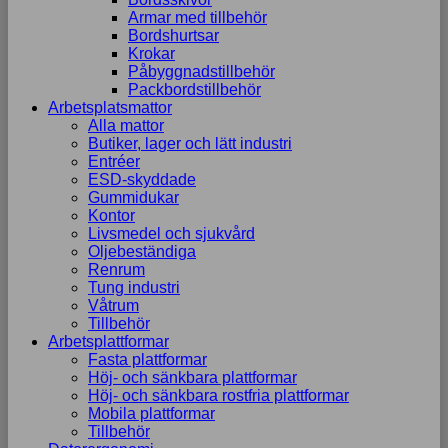
uppbyggnad,
Armar med tillbehör
baserat på
Bordshurtsar
hur
Krokar
hemsidan
Påbyggnadstillbehör
används.
Packbordstillbehör
Arbetsplatsmattor
Alla mattor
Butiker, lager och lätt industri
Upplevelse
Entréer
För att vår
ESD-skyddade
hemsida ska
Gummidukar
prestera så
Kontor
bra som
Livsmedel och sjukvård
möjligt
Oljebeständiga
under ditt
Renrum
besök. Om
Tung industri
du nekar de
Våtrum
här kakorna
Tillbehör
kommer viss
Arbetsplattformar
funktionalitet
Fasta plattformar
att försvinna
Höj- och sänkbara plattformar
från
Höj- och sänkbara rostfria plattformar
hemsidan.
Mobila plattformar
Tillbehör