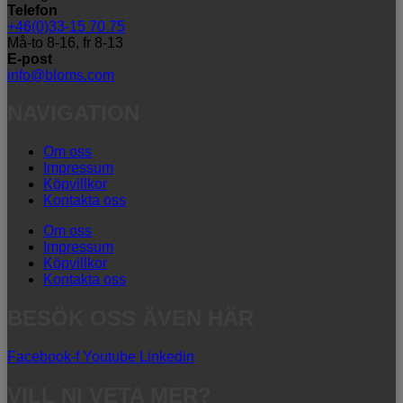
Telefon
+46(0)33-15 70 75
Må-to 8-16, fr 8-13
E-post
info@bloms.com
NAVIGATION
Om oss
Impressum
Köpvillkor
Kontakta oss
Om oss
Impressum
Köpvillkor
Kontakta oss
BESÖK OSS ÄVEN HÄR
Facebook-f
Youtube
Linkedin
VILL NI VETA MER?