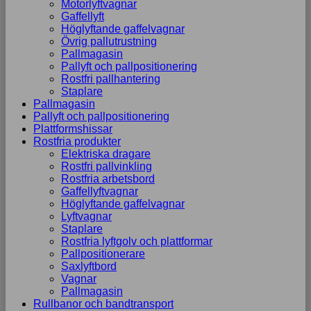
Motorlyftvagnar
Gaffellyft
Höglyftande gaffelvagnar
Övrig pallutrustning
Pallmagasin
Pallyft och pallpositionering
Rostfri pallhantering
Staplare
Pallmagasin
Pallyft och pallpositionering
Plattformshissar
Rostfria produkter
Elektriska dragare
Rostfri pallvinkling
Rostfria arbetsbord
Gaffellyftvagnar
Höglyftande gaffelvagnar
Lyftvagnar
Staplare
Rostfria lyftgolv och plattformar
Pallpositionerare
Saxlyftbord
Vagnar
Pallmagasin
Rullbanor och bandtransport