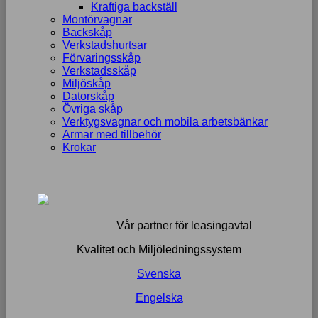
Kraftiga backställ
Montörvagnar
Backskåp
Verkstadshurtsar
Förvaringsskåp
Verkstadsskåp
Miljöskåp
Datorskåp
Övriga skåp
Verktygsvagnar och mobila arbetsbänkar
Armar med tillbehör
Krokar
Vår partner för leasingavtal
Kvalitet och Miljöledningssystem
Svenska
Engelska