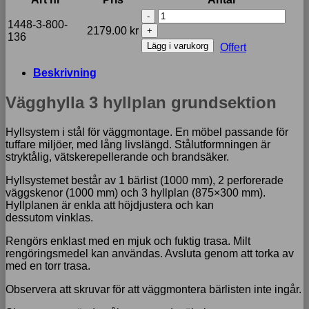
Vägghylla
1448-3-800-
3
2179.00
kr
136
hyllplan
Lägg i varukorg
Offert
grundsektion
mängd
Beskrivning
Vägghylla 3 hyllplan grundsektion
Hyllsystem i stål för väggmontage. En möbel passande för
tuffare miljöer, med lång livslängd. Stålutformningen är
stryktålig, vätskerepellerande och brandsäker.
Hyllsystemet består av 1 bärlist (1000 mm), 2 perforerade
väggskenor (1000 mm) och 3 hyllplan (875×300 mm).
Hyllplanen är enkla att höjdjustera och kan
dessutom vinklas.
Rengörs enklast med en mjuk och fuktig trasa. Milt
rengöringsmedel kan användas. Avsluta genom att torka av
med en torr trasa.
Observera att skruvar för att väggmontera bärlisten inte ingår.