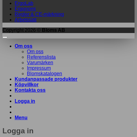
ErgoLab
Ergonomi
Regler & CE-märkning
Arbetssätt
Copyright 2026 ©
Bloms AB
Om oss
Om oss
Referenslista
Varumärken
Impressum
Blomskatalogen
Kundanpassade produkter
Köpvillkor
Kontakta oss
Logga in
Menu
Logga in