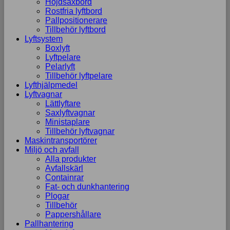
Höjdsaxbord
Rostfria lyftbord
Pallpositionerare
Tillbehör lyftbord
Lyftsystem
Boxlyft
Lyftpelare
Pelarlyft
Tillbehör lyftpelare
Lyfthjälpmedel
Lyftvagnar
Lättlyftare
Saxlyftvagnar
Ministaplare
Tillbehör lyftvagnar
Maskintransportörer
Miljö och avfall
Alla produkter
Avfallskärl
Containrar
Fat- och dunkhantering
Plogar
Tillbehör
Pappershållare
Pallhantering