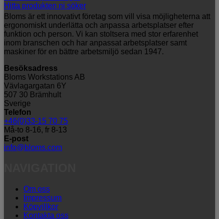
Hitta produkten ni söker
Bloms är ett innovativt företag som vill visa möjligheterna att
ergonomiskt underlätta och anpassa arbetsplatser efter
funktion och person. Vi kan stoltsera med stor erfarenhet
inom branschen och har anpassat arbetsplatser samt
maskiner för en bättre arbetsmiljö sedan 1947.
Besöksadress
Bloms Workstations AB
Vävlagargatan 6Y
507 30 Brämhult
Sverige
Telefon
+46(0)33-15 70 75
Må-to 8-16, fr 8-13
E-post
info@bloms.com
NAVIGATION
Om oss
Impressum
Köpvillkor
Kontakta oss