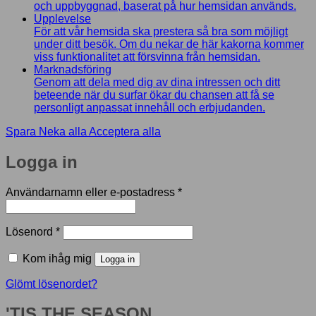
och uppbyggnad, baserat på hur hemsidan används.
Upplevelse
För att vår hemsida ska prestera så bra som möjligt
under ditt besök. Om du nekar de här kakorna kommer
viss funktionalitet att försvinna från hemsidan.
Marknadsföring
Genom att dela med dig av dina intressen och ditt
beteende när du surfar ökar du chansen att få se
personligt anpassat innehåll och erbjudanden.
Spara
Neka alla
Acceptera alla
Logga in
Obligatoriskt
Användarnamn eller e-postadress
*
Obligatoriskt
Lösenord
*
Kom ihåg mig
Logga in
Glömt lösenordet?
'TIS THE SEASON...