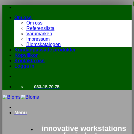
Skip
to
Om oss
content
Om oss
Referenslista
Varumärken
Impressum
Blomskatalogen
Kundanpassade produkter
Köpvillkor
Kontakta oss
Logga in
033-15 70 75
Menu
innovative workstations