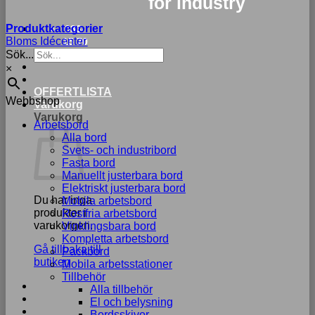
for industry
Produktkategorier
033-
Bloms Idécenter
15 70
Sök...
75
×
OFFERTLISTA
Webbshop
Varukorg
Varukorg
Arbetsbord
Alla bord
Svets- och industribord
Fasta bord
Manuellt justerbara bord
Elektriskt justerbara bord
Du har inga
Mobila arbetsbord
produkter i
Rostfria arbetsbord
varukorgen.
Vinklingsbara bord
Kompletta arbetsbord
Gå tillbaka till
Packbord
butiken
Mobila arbetsstationer
Tillbehör
Alla tillbehör
El och belysning
Bordsskivor