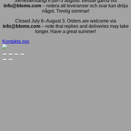
Semesterstängt 6 juli–3 augusti. Beställ gärna via
info@bloms.com
– notera att leveranser och svar kan dröja
något. Trevlig sommar!
Closed July 6–August 3. Orders are welcome via
info@bloms.com
– note that replies and deliveries may take
longer. Have a great summer!
Kontakta oss