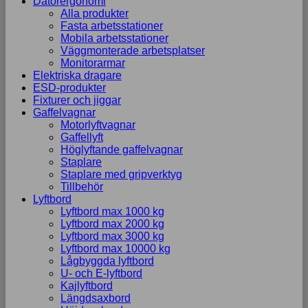
Datorergonomi
Alla produkter
Fasta arbetsstationer
Mobila arbetsstationer
Väggmonterade arbetsplatser
Monitorarmar
Elektriska dragare
ESD-produkter
Fixturer och jiggar
Gaffelvagnar
Motorlyftvagnar
Gaffellyft
Höglyftande gaffelvagnar
Staplare
Staplare med gripverktyg
Tillbehör
Lyftbord
Lyftbord max 1000 kg
Lyftbord max 2000 kg
Lyftbord max 3000 kg
Lyftbord max 10000 kg
Lågbyggda lyftbord
U- och E-lyftbord
Kajlyftbord
Längdsaxbord