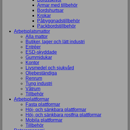
Armar med tillbehör
Bordshurtsar
Krokar
Påbyggnadstillbehör
Packbordstillbehör
Arbetsplatsmattor
Alla mattor
Butiker, lager och lätt industri
Entréer
ESD-skyddade
Gummidukar
Kontor
Livsmedel och sjukvård
Oljebeständiga
Renrum
Tung industri
Våtrum
Tillbehör
Arbetsplattformar
Fasta plattformar
Höj- och sänkbara plattformar
Höj- och sänkbara rostfria plattformar
Mobila plattformar
Tillbehör