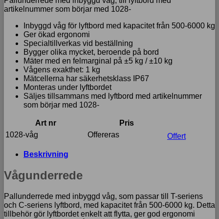
Pallunderrede med inbyggd våg, till lyftbord med
artikelnummer som börjar med 1028-
Inbyggd våg för lyftbord med kapacitet från 500-6000 kg
Ger ökad ergonomi
Specialtillverkas vid beställning
Bygger olika mycket, beroende på bord
Mäter med en felmarginal på ±5 kg / ±10 kg
Vågens exakthet: 1 kg
Mätcellerna har säkerhetsklass IP67
Monteras under lyftbordet
Säljes tillsammans med lyftbord med artikelnummer
som börjar med 1028-
Art nr
Pris
1028-våg
Offereras
Offert
Beskrivning
Vågunderrede
Pallunderrede med inbyggd våg, som passar till T-seriens
och C-seriens lyftbord, med kapacitet från 500-6000 kg. Detta
tillbehör gör lyftbordet enkelt att flytta, ger god ergonomi