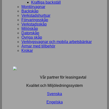
Kraftiga backställ
Montörvagnar
Backskåp
Verkstadshurtsar
Förvaringsskåp
Verkstadsskåp
Miljöskåp
Datorskåp
Övriga skåp
Verktygsvagnar och mobila arbetsbänkar
Armar med tillbehör
Krokar
Vår partner för leasingavtal
Kvalitet och Miljöledningssystem
Svenska
Engelska