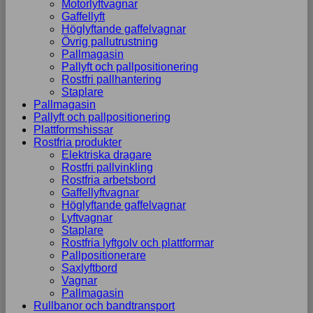
Motorlyftvagnar
Gaffellyft
Höglyftande gaffelvagnar
Övrig pallutrustning
Pallmagasin
Pallyft och pallpositionering
Rostfri pallhantering
Staplare
Pallmagasin
Pallyft och pallpositionering
Plattformshissar
Rostfria produkter
Elektriska dragare
Rostfri pallvinkling
Rostfria arbetsbord
Gaffellyftvagnar
Höglyftande gaffelvagnar
Lyftvagnar
Staplare
Rostfria lyftgolv och plattformar
Pallpositionerare
Saxlyftbord
Vagnar
Pallmagasin
Rullbanor och bandtransport