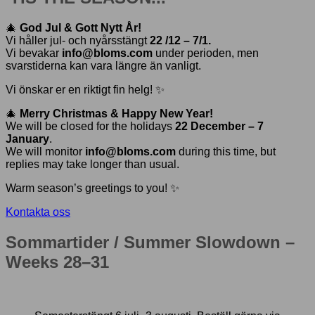
🎄
God Jul & Gott Nytt År!
Vi håller jul- och nyårsstängt
22 /12 – 7/1.
Vi bevakar
info@bloms.com
under perioden, men
svarstiderna kan vara längre än vanligt.
Vi önskar er en riktigt fin helg! ✨
🎄
Merry Christmas & Happy New Year!
We will be closed for the holidays
22 December – 7
January
.
We will monitor
info@bloms.com
during this time, but
replies may take longer than usual.
Warm season’s greetings to you! ✨
Kontakta oss
Sommartider / Summer Slowdown –
Weeks 28–31