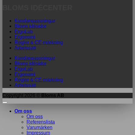
BLOMS IDÉCENTER
Kundanpassningar
Bloms idésidor
ErgoLab
Ergonomi
Regler & CE-märkning
Arbetssätt
Kundanpassningar
Bloms idésidor
ErgoLab
Ergonomi
Regler & CE-märkning
Arbetssätt
Copyright 2026 ©
Bloms AB
Om oss
Om oss
Referenslista
Varumärken
Impressum