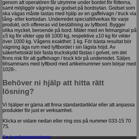
genom att operatören får utrymme under bordet för fötterna,
samt möjliggör vägning av godset på bordsytan. Godset som
ska vägas måste lastas med hjälp av en gaffelvagn / truck via
lång- eller kortsidan. Underredet specialtillverkas för varje
produkt, och offereras vid beställning av lyftbord. Bygger
olika mycket, beroende på bord. Mäter med en felmarginal på
±5 kg för vikter upp till 1000 kg, respektive ±10 kg för vikter
över 1000 kg. Vågens exakthet: 1 kg. För bästa resultat bör
vägning äga rum med lyftbordet i sin lägsta höjd. Av
säkerhetsskäl bör fasta truckskydd fästas i golvet, om det
finns risk för att gaffelvagn / truck kör på underredet. Säljes
tillsammans med lyftbord med artikelnummer som börjar med
1028-.
Behöver ni hjälp att hitta rätt
lösning?
Vi hjälper er gärna att finna standardartiklar eller att anpassa
produkter för just er verksamhet.
Klicka er vidare nedan eller ring oss på nummer 033-15 70
75.
Se kundanpassningar