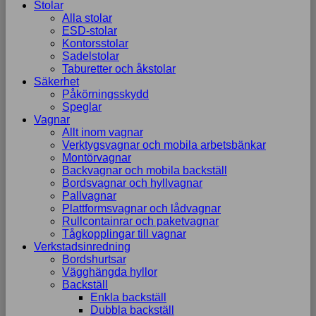
Stolar
Alla stolar
ESD-stolar
Kontorsstolar
Sadelstolar
Taburetter och åkstolar
Säkerhet
Påkörningsskydd
Speglar
Vagnar
Allt inom vagnar
Verktygsvagnar och mobila arbetsbänkar
Montörvagnar
Backvagnar och mobila backställ
Bordsvagnar och hyllvagnar
Pallvagnar
Plattformsvagnar och lådvagnar
Rullcontainrar och paketvagnar
Tågkopplingar till vagnar
Verkstadsinredning
Bordshurtsar
Vägghängda hyllor
Backställ
Enkla backställ
Dubbla backställ