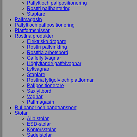
Pallyft och pallpositionering
Rostfri pallhantering
Staplare
Pallmagasin
Pallyft och pallpositionering
Plattformshissar
Rostfria produkter
Elektriska dragare
Rostfri pallvinkling
Rostfria arbetsbord
Gaffellyftvagnar
Höglyftande gaffelvagnar
Lyftvagnar
Staplare
Rostfria lyftgolv och plattformar
Pallpositionerare
Saxlyftbord
Vagnar
Pallmagasin
Rullbanor och bandtransport
Stolar
Alla stolar
ESD-stolar
Kontorsstolar
Sadelstolar