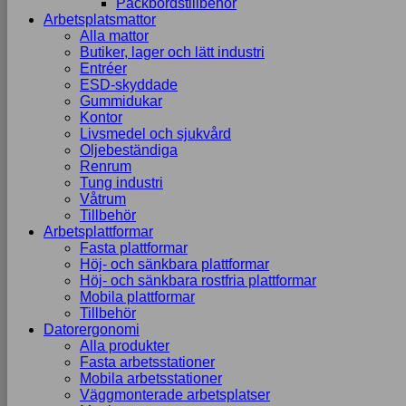
Packbordstillbehör
Arbetsplatsmattor
Alla mattor
Butiker, lager och lätt industri
Entréer
ESD-skyddade
Gummidukar
Kontor
Livsmedel och sjukvård
Oljebeständiga
Renrum
Tung industri
Våtrum
Tillbehör
Arbetsplattformar
Fasta plattformar
Höj- och sänkbara plattformar
Höj- och sänkbara rostfria plattformar
Mobila plattformar
Tillbehör
Datorergonomi
Alla produkter
Fasta arbetsstationer
Mobila arbetsstationer
Väggmonterade arbetsplatser