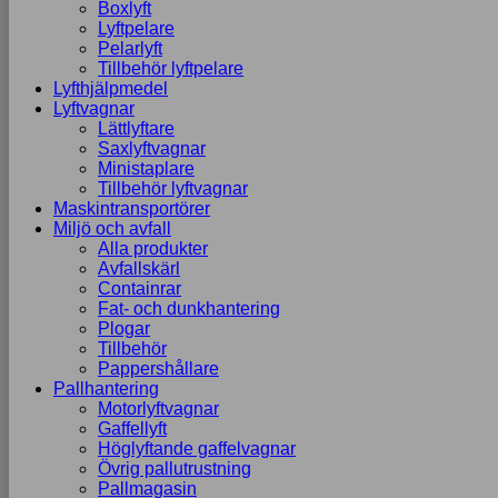
Boxlyft
Lyftpelare
Pelarlyft
Tillbehör lyftpelare
Lyfthjälpmedel
Lyftvagnar
Lättlyftare
Saxlyftvagnar
Ministaplare
Tillbehör lyftvagnar
Maskintransportörer
Miljö och avfall
Alla produkter
Avfallskärl
Containrar
Fat- och dunkhantering
Plogar
Tillbehör
Pappershållare
Pallhantering
Motorlyftvagnar
Gaffellyft
Höglyftande gaffelvagnar
Övrig pallutrustning
Pallmagasin