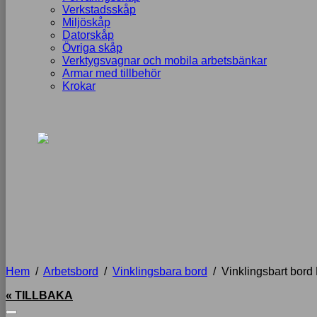
Verkstadsskåp
Miljöskåp
Datorskåp
Övriga skåp
Verktygsvagnar och mobila arbetsbänkar
Armar med tillbehör
Krokar
Hem
/
Arbetsbord
/
Vinklingsbara bord
/
Vinklingsbart bor
« TILLBAKA