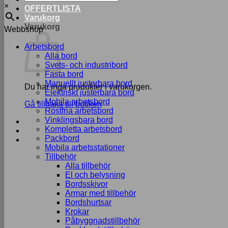
×
OFFERTLISTA
Varukorg
Varukorg
Webbshop
Arbetsbord
Alla bord
Svets- och industribord
Fasta bord
Manuellt justerbara bord
Du har inga produkter i varukorgen.
Elektriskt justerbara bord
Mobila arbetsbord
Gå tillbaka till butiken
Rostfria arbetsbord
Vinklingsbara bord
Kompletta arbetsbord
Packbord
Mobila arbetsstationer
Tillbehör
Alla tillbehör
El och belysning
Bordsskivor
Armar med tillbehör
Bordshurtsar
Krokar
Påbyggnadstillbehör