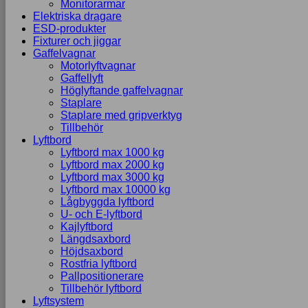
Monitorarmar
Elektriska dragare
ESD-produkter
Fixturer och jiggar
Gaffelvagnar
Motorlyftvagnar
Gaffellyft
Höglyftande gaffelvagnar
Staplare
Staplare med gripverktyg
Tillbehör
Lyftbord
Lyftbord max 1000 kg
Lyftbord max 2000 kg
Lyftbord max 3000 kg
Lyftbord max 10000 kg
Lågbyggda lyftbord
U- och E-lyftbord
Kajlyftbord
Längdsaxbord
Höjdsaxbord
Rostfria lyftbord
Pallpositionerare
Tillbehör lyftbord
Lyftsystem