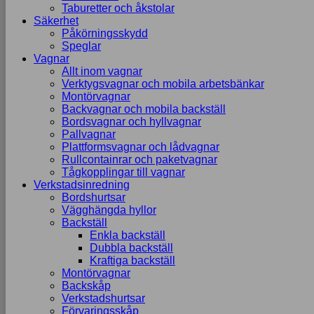
Taburetter och åkstolar
Säkerhet
Påkörningsskydd
Speglar
Vagnar
Allt inom vagnar
Verktygsvagnar och mobila arbetsbänkar
Montörvagnar
Backvagnar och mobila backställ
Bordsvagnar och hyllvagnar
Pallvagnar
Plattformsvagnar och lådvagnar
Rullcontainrar och paketvagnar
Tågkopplingar till vagnar
Verkstadsinredning
Bordshurtsar
Vägghängda hyllor
Backställ
Enkla backställ
Dubbla backställ
Kraftiga backställ
Montörvagnar
Backskåp
Verkstadshurtsar
Förvaringsskåp