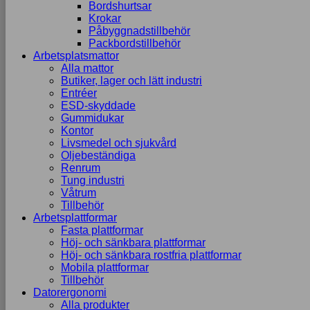
Bordshurtsar
Marknadsföring
Krokar
Genom att dela
Påbyggnadstillbehör
med dig av dina
Packbordstillbehör
intressen och ditt
Arbetsplatsmattor
beteende när du
Alla mattor
surfar ökar du
Butiker, lager och lätt industri
chansen att få se
Entréer
personligt
ESD-skyddade
anpassat
Gummidukar
innehåll och
Kontor
erbjudanden.
Livsmedel och sjukvård
Oljebeständiga
Renrum
Tung industri
Våtrum
Tillbehör
Arbetsplattformar
Fasta plattformar
Höj- och sänkbara plattformar
Höj- och sänkbara rostfria plattformar
Mobila plattformar
Tillbehör
Datorergonomi
Alla produkter