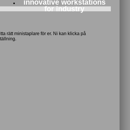
innovative workstations
for industry
a rätt ministaplare för er. Ni kan klicka på
tällning.