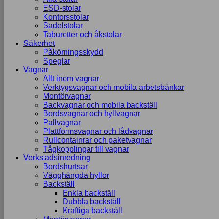
ESD-stolar
Kontorsstolar
Sadelstolar
Taburetter och åkstolar
Säkerhet
Påkörningsskydd
Speglar
Vagnar
Allt inom vagnar
Verktygsvagnar och mobila arbetsbänkar
Montörvagnar
Backvagnar och mobila backställ
Bordsvagnar och hyllvagnar
Pallvagnar
Plattformsvagnar och lådvagnar
Rullcontainrar och paketvagnar
Tågkopplingar till vagnar
Verkstadsinredning
Bordshurtsar
Vägghängda hyllor
Backställ
Enkla backställ
Dubbla backställ
Kraftiga backställ