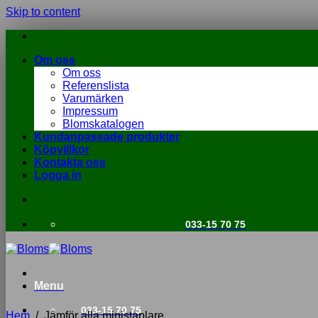
Skip to content
Om oss
Om oss
Referenslista
Varumärken
Impressum
Blomskatalogen
Kundanpassade produkter
Köpvillkor
Kontakta oss
Logga in
033-15 70 75
Menu
033-15 70 75
Hem
/
Jämför alla ministaplare