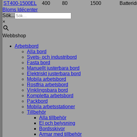
ST400-1500EL
400
80
1500
Batteridr
uppbyggnad,
Bloms Idécenter
baserat på
Sök...
hur
hemsidan
×
används.
Webbshop
Arbetsbord
Upplevelse
Alla bord
För att vår
Svets- och industribord
hemsida ska
Fasta bord
prestera så
Manuellt justerbara bord
bra som
Elektriskt justerbara bord
möjligt
Mobila arbetsbord
under ditt
Rostfria arbetsbord
besök. Om
Vinklingsbara bord
du nekar de
Kompletta arbetsbord
här kakorna
Packbord
kommer viss
Mobila arbetsstationer
funktionalitet
Tillbehör
att försvinna
Alla tillbehör
från
El och belysning
hemsidan.
Bordsskivor
Armar med tillbehör