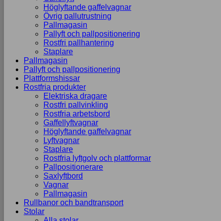
Höglyftande gaffelvagnar
Övrig pallutrustning
Pallmagasin
Pallyft och pallpositionering
Rostfri pallhantering
Staplare
Pallmagasin
Pallyft och pallpositionering
Plattformshissar
Rostfria produkter
Elektriska dragare
Rostfri pallvinkling
Rostfria arbetsbord
Gaffellyftvagnar
Höglyftande gaffelvagnar
Lyftvagnar
Staplare
Rostfria lyftgolv och plattformar
Pallpositionerare
Saxlyftbord
Vagnar
Pallmagasin
Rullbanor och bandtransport
Stolar
Alla stolar