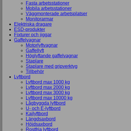
Fasta arbetsstationer
Mobila arbetsstationer
Väggmonterade arbetsplatser
Monitorarmar
Elektriska dragare
ESD-produkter
Fixturer och jiggar
Gaffelvagnar
Motorlyftvagnar
Gaffellyft
Höglyftande gaffelvagnar
Staplare
Staplare med gripverktyg
Tillbehör
Lyftbord
Lyftbord max 1000 kg
Lyftbord max 2000 kg
Lyftbord max 3000 kg
Lyftbord max 10000 kg
Lågbyggda lyftbord
U- och E-lyftbord
Kajlyftbord
Längdsaxbord
Höjdsaxbord
Rostfria lyftbord