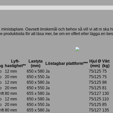
inistaplare. Oavsett önskemål och behov så vill vi att ni ska hitt
 produktsida för att läsa mer, be om en offert eller lägga en bes
Lyft-
Lastyta
Hjul Ø
Vikt
Löstagbar plattform***
ng
hastighet**
(mm)
(mm)
(kg)
p
12 mm
650 x 580
Ja
75/125
75
p
20 mm
650 x 550
Ja
75/125
75
p
12 mm
650 x 580
Ja
75/125
98
p
20 mm
650 x 550
Ja
75/125
81
ift
80 mm
655 x 580
Ja
75/127
130
p
12 mm
650 x 580
Ja
75/125
110
p
20 mm
650 x 550
Ja
75/125
85
ift
80 mm
655 x 580
Ja
75/127
135