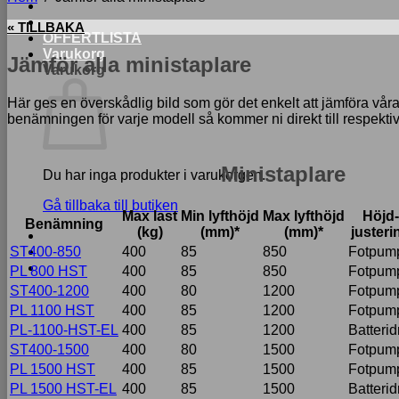
« TILLBAKA
OFFERTLISTA
Varukorg
Jämför alla ministaplare
Varukorg
Här ges en överskådlig bild som gör det enkelt att jämföra våra m
Nödvändiga
benämningen för varje modell så kommer ni direkt till respektive
Dessa kakor
går inte att
välja bort. De
Ministaplare
Du har inga produkter i varukorgen.
behövs för att
hemsidan
Gå tillbaka till butiken
över huvud
Max last
Min lyfthöjd
Max lyfthöjd
Höjd-
Benämning
taget ska
(kg)
(mm)*
(mm)*
justeri
fungera.
ST400-850
400
85
850
Fotpum
PL 800 HST
400
85
850
Fotpum
ST400-1200
400
80
1200
Fotpum
Statistik
PL 1100 HST
400
85
1200
Fotpum
För att vi ska
PL-1100-HST-EL
400
85
1200
Batteridr
kunna
förbättra
ST400-1500
400
80
1500
Fotpum
hemsidans
PL 1500 HST
400
85
1500
Fotpum
funktionalitet
PL 1500 HST-EL
400
85
1500
Batteridr
och