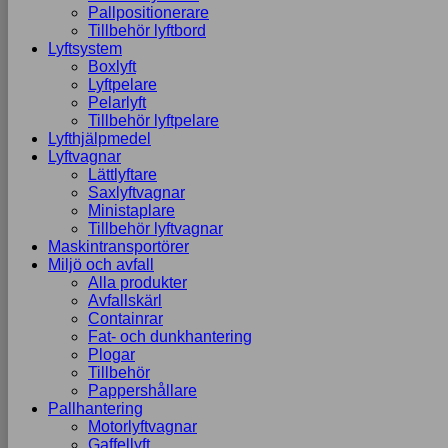
Pallpositionerare
Tillbehör lyftbord
Lyftsystem
Boxlyft
Lyftpelare
Pelarlyft
Tillbehör lyftpelare
Lyfthjälpmedel
Lyftvagnar
Lättlyftare
Saxlyftvagnar
Ministaplare
Tillbehör lyftvagnar
Maskintransportörer
Miljö och avfall
Alla produkter
Avfallskärl
Containrar
Fat- och dunkhantering
Plogar
Tillbehör
Pappershållare
Pallhantering
Motorlyftvagnar
Gaffellyft