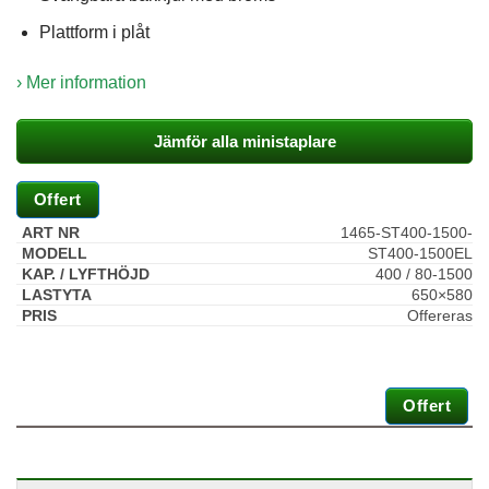
Plattform i plåt
› Mer information
Jämför alla ministaplare
Offert
1465-ST400-1500-
ST400-1500EL
400 / 80-1500
650×580
Nödvändiga
Offereras
Dessa kakor
går inte att
välja bort. De
behövs för att
hemsidan
Offert
över huvud
taget ska
fungera.