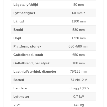
du nekar de
här kakorna
Lägsta lyfthöjd
80 mm
kommer viss
Lyfthastighet
60 mm/s
funktionalitet
att försvinna
Längd
1100 mm
från
hemsidan.
Bredd
580 mm
Höjd
1720 mm
Marknadsföring
Genom att dela
Plattform, storlek
650×580 mm
med dig av dina
Gaffelbredd, totalt
650 mm
intressen och ditt
beteende när du
Gaffelbredd, per styck
100 mm
surfar ökar du
chansen att få se
Lasthjul/styrhjul, diameter
75/125 mm
personligt
anpassat
Batteri
74 Ah/12 V
innehåll och
erbjudanden.
Laddare
Inbyggd (DC)
Lyftmotor
0,7 kW
Vikt
145 kg