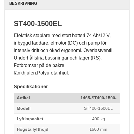
BESKRIVNING
Statistik
För att vi ska
ST400-1500EL
kunna
förbättra
hemsidans
Elektrisk staplare med stort batteri 74 Ah/12 V,
funktionalitet
inbyggd laddare, elmotor (DC) och pump för
och
uppbyggnad,
intensiv drift och ökad ergonomi. Överlastventil.
baserat på
Underhållsfria bussningar och lager (RS).
hur
Fotbromsar på de bakre
hemsidan
används.
länkhjulen.Polyuretanhjul.
Specifikationer
Upplevelse
För att vår
Artikel
1465-ST400-1500-
hemsida ska
prestera så
Modell
ST400-1500EL
bra som
möjligt
Lyftkapacitet
400 kg
under ditt
besök. Om
Högsta lyfthöjd
1500 mm