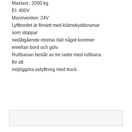
Maxlast : 2000 kg
El: 400V
Manöverdon: 24V
Lyftbordet är försett med klämskyddsramar
som stoppar
nedåtgående rörelse ifall något kommer
emellan bord och golv
Rullbanan består av tre rader med rullbana
för att
möjliggöra avlyftning med truck.
Nödvändiga
Dessa kakor
går inte att
välja bort. De
behövs för att
hemsidan
över huvud
taget ska
fungera.