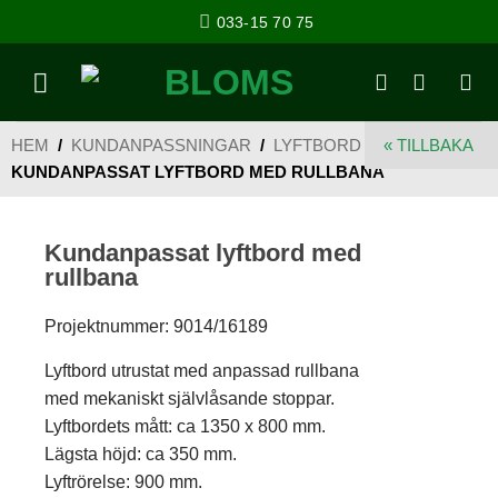
033-15 70 75
HEM
/
KUNDANPASSNINGAR
/
LYFTBORD
/
« TILLBAKA
KUNDANPASSAT LYFTBORD MED RULLBANA
Kundanpassat lyftbord med
rullbana
Projektnummer: 9014/16189
Lyftbord utrustat med anpassad rullbana
med mekaniskt självlåsande stoppar.
Lyftbordets mått: ca 1350 x 800 mm.
Lägsta höjd: ca 350 mm.
Lyftrörelse: 900 mm.