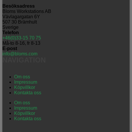
Besöksadress
Bloms Workstations AB
Vävlagargatan 6Y
507 30 Brämhult
Sverige
Telefon
+46(0)33-15 70 75
Må-to 8-16, fr 8-13
E-post
info@bloms.com
NAVIGATION
Om oss
Impressum
Köpvillkor
Kontakta oss
Om oss
Impressum
Köpvillkor
Kontakta oss