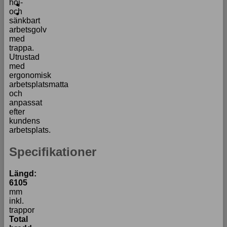
höj-
uppbyggnad,
och
baserat på
sänkbart
hur
arbetsgolv
hemsidan
med
används.
trappa.
Utrustad
med
ergonomisk
Upplevelse
arbetsplatsmatta
För att vår
och
hemsida ska
anpassat
prestera så
efter
bra som
kundens
möjligt
arbetsplats.
under ditt
besök. Om
Specifikationer
du nekar de
här kakorna
kommer viss
Längd:
funktionalitet
6105
att försvinna
mm
från
inkl.
hemsidan.
trappor
Total