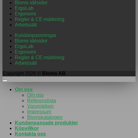
Bloms idésidor
ErgoLab
Ergonomi
Regler & CE-märkning
Arbetssätt
Kundanpassningar
Bloms idésidor
ErgoLab
Ergonomi
Regler & CE-märkning
Arbetssätt
Copyright 2026 ©
Bloms AB
Om oss
Om oss
Referenslista
Varumärken
Impressum
Blomskatalogen
Kundanpassade produkter
Köpvillkor
Kontakta oss