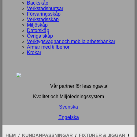
Backskåp
Verkstadshurtsar
Förvaringsskåp
Verkstadsskåp
Miljöskåp
Datorskåp
Övriga skåp
Verktygsvagnar och mobila arbetsbänkar
Armar med tillbehör
Krokar
Vår partner för leasingavtal
Kvalitet och Miljöledningssystem
Svenska
Engelska
HEM
/
KUNDANPASSNINGAR
/
FIXTURER & JIGGAR
/