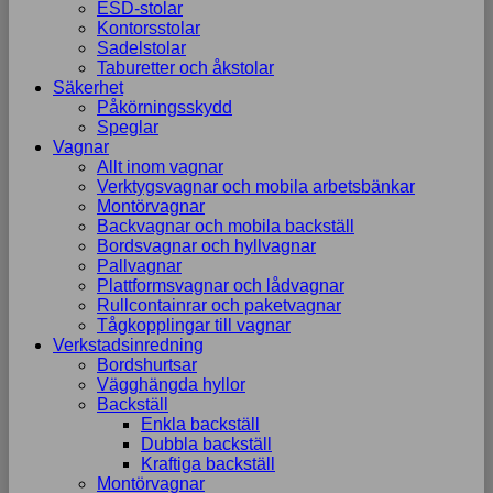
ESD-stolar
Kontorsstolar
Sadelstolar
Taburetter och åkstolar
Säkerhet
Påkörningsskydd
Speglar
Vagnar
Allt inom vagnar
Verktygsvagnar och mobila arbetsbänkar
Montörvagnar
Backvagnar och mobila backställ
Bordsvagnar och hyllvagnar
Pallvagnar
Plattformsvagnar och lådvagnar
Rullcontainrar och paketvagnar
Tågkopplingar till vagnar
Verkstadsinredning
Bordshurtsar
Vägghängda hyllor
Backställ
Enkla backställ
Dubbla backställ
Kraftiga backställ
Montörvagnar