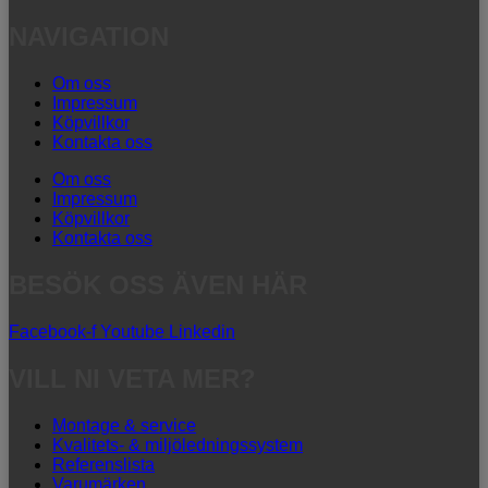
NAVIGATION
Om oss
Impressum
Köpvillkor
Kontakta oss
Om oss
Impressum
Köpvillkor
Kontakta oss
BESÖK OSS ÄVEN HÄR
Facebook-f
Youtube
Linkedin
VILL NI VETA MER?
Montage & service
Kvalitets- & miljöledningssystem
Referenslista
Varumärken