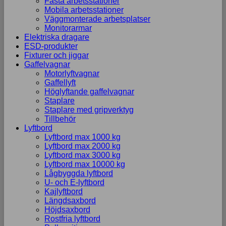
Fasta arbetsstationer
Mobila arbetsstationer
Väggmonterade arbetsplatser
Monitorarmar
Elektriska dragare
ESD-produkter
Fixturer och jiggar
Gaffelvagnar
Motorlyftvagnar
Gaffellyft
Höglyftande gaffelvagnar
Staplare
Staplare med gripverktyg
Tillbehör
Lyftbord
Lyftbord max 1000 kg
Lyftbord max 2000 kg
Lyftbord max 3000 kg
Lyftbord max 10000 kg
Lågbyggda lyftbord
U- och E-lyftbord
Kajlyftbord
Längdsaxbord
Höjdsaxbord
Rostfria lyftbord