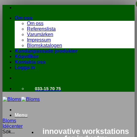
Skip
to
Om oss
content
Om oss
Referenslista
Varumärken
Impressum
Blomskatalogen
Kundanpassade produkter
Köpvillkor
Kontakta oss
Logga in
033-15 70 75
Menu
Bloms
Idécenter
innovative workstations
Sök...