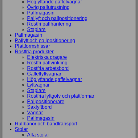
Höglyftande gaffelvagnar
Övrig pallutrustning
Pallmagasin
Pallyft och pallpositionering
Rostfri pallhantering
Staplare
Pallmagasin
Pallyft och pallpositionering
Plattformshissar
Rostfria produkter
Elektriska dragare
Rostfri pallvinkling
Rostfria arbetsbord
Gaffellyftvagnar
Höglyftande gaffelvagnar
Lyftvagnar
Staplare
Rostfria lyftgolv och plattformar
Pallpositionerare
Saxlyftbord
Vagnar
Pallmagasin
Rullbanor och bandtransport
Stolar
Alla stolar