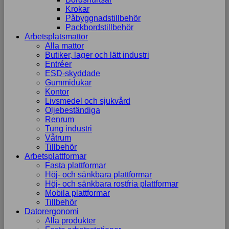
Krokar
Påbyggnadstillbehör
Packbordstillbehör
Arbetsplatsmattor
Alla mattor
Butiker, lager och lätt industri
Entréer
ESD-skyddade
Gummidukar
Kontor
Livsmedel och sjukvård
Oljebeständiga
Renrum
Tung industri
Våtrum
Tillbehör
Arbetsplattformar
Fasta plattformar
Höj- och sänkbara plattformar
Höj- och sänkbara rostfria plattformar
Mobila plattformar
Tillbehör
Datorergonomi
Alla produkter