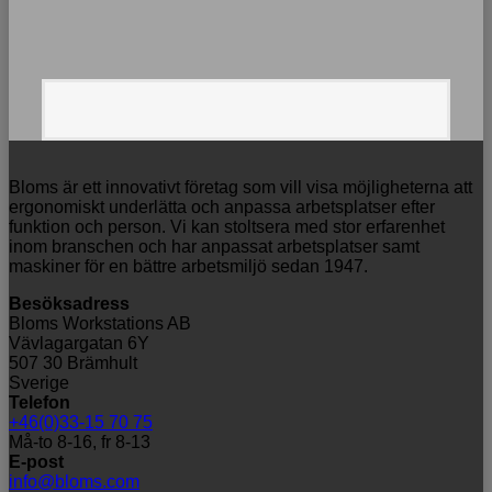
Bloms är ett innovativt företag som vill visa möjligheterna att
ergonomiskt underlätta och anpassa arbetsplatser efter
funktion och person. Vi kan stoltsera med stor erfarenhet
inom branschen och har anpassat arbetsplatser samt
maskiner för en bättre arbetsmiljö sedan 1947.
Besöksadress
Bloms Workstations AB
Vävlagargatan 6Y
507 30 Brämhult
Sverige
Telefon
+46(0)33-15 70 75
Må-to 8-16, fr 8-13
E-post
info@bloms.com