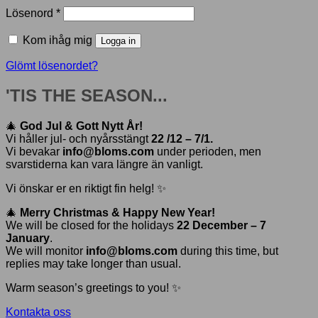
Obligatoriskt
Lösenord
*
Kom ihåg mig
Logga in
Glömt lösenordet?
'TIS THE SEASON...
🎄
God Jul & Gott Nytt År!
Vi håller jul- och nyårsstängt
22 /12 – 7/1.
Vi bevakar
info@bloms.com
under perioden, men
svarstiderna kan vara längre än vanligt.
Vi önskar er en riktigt fin helg! ✨
🎄
Merry Christmas & Happy New Year!
We will be closed for the holidays
22 December – 7
January
.
We will monitor
info@bloms.com
during this time, but
replies may take longer than usual.
Warm season’s greetings to you! ✨
Kontakta oss