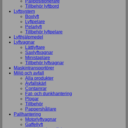
Pallpositionerare
Tillbehör lyftbord
Lyftsystem
Boxlyft
Lyftpelare
Pelarlyft
Tillbehör lyftpelare
Lyfthjälpmedel
Lyftvagnar
Lättlyftare
Saxlyftvagnar
Ministaplare
Tillbehör lyftvagnar
Maskintransportörer
Miljö och avfall
Alla produkter
Avfallskärl
Containrar
Fat- och dunkhantering
Plogar
Tillbehör
Pappershållare
Pallhantering
Motorlyftvagnar
Gaffellyft