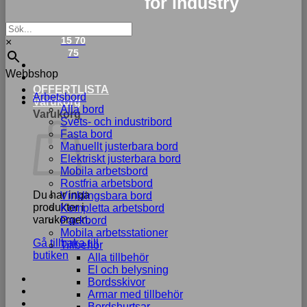
for industry
033-
15 70
×
75
Webbshop
OFFERTLISTA
Arbetsbord
Varukorg
Alla bord
Varukorg
Svets- och industribord
Fasta bord
Manuellt justerbara bord
Elektriskt justerbara bord
Mobila arbetsbord
Rostfria arbetsbord
Du har inga
Vinklingsbara bord
produkter i
Kompletta arbetsbord
varukorgen.
Packbord
Mobila arbetsstationer
Gå tillbaka till
Tillbehör
butiken
Alla tillbehör
El och belysning
Bordsskivor
Armar med tillbehör
Bordshurtsar