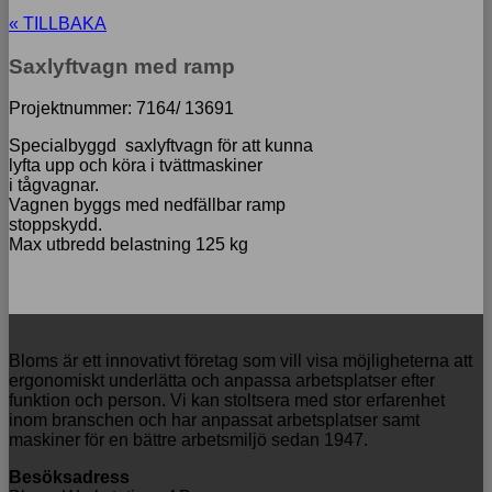
« TILLBAKA
Saxlyftvagn med ramp
Projektnummer: 7164/ 13691
Specialbyggd saxlyftvagn för att kunna
lyfta upp och köra i tvättmaskiner
i tågvagnar.
Vagnen byggs med nedfällbar ramp
stoppskydd.
Max utbredd belastning 125 kg
Bloms är ett innovativt företag som vill visa möjligheterna att
ergonomiskt underlätta och anpassa arbetsplatser efter
funktion och person. Vi kan stoltsera med stor erfarenhet
inom branschen och har anpassat arbetsplatser samt
maskiner för en bättre arbetsmiljö sedan 1947.
Besöksadress