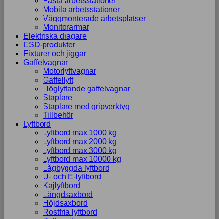
Fasta arbetsstationer
Mobila arbetsstationer
Väggmonterade arbetsplatser
Monitorarmar
Elektriska dragare
ESD-produkter
Fixturer och jiggar
Gaffelvagnar
Motorlyftvagnar
Gaffellyft
Höglyftande gaffelvagnar
Staplare
Staplare med gripverktyg
Tillbehör
Lyftbord
Lyftbord max 1000 kg
Lyftbord max 2000 kg
Lyftbord max 3000 kg
Lyftbord max 10000 kg
Lågbyggda lyftbord
U- och E-lyftbord
Kajlyftbord
Längdsaxbord
Höjdsaxbord
Rostfria lyftbord