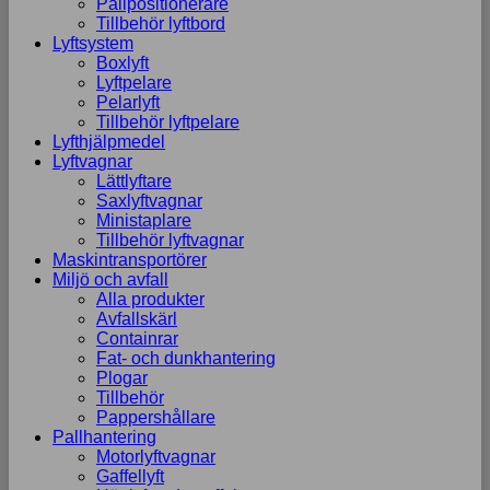
Pallpositionerare
Tillbehör lyftbord
Lyftsystem
Boxlyft
Lyftpelare
Pelarlyft
Tillbehör lyftpelare
Lyfthjälpmedel
Lyftvagnar
Lättlyftare
Saxlyftvagnar
Ministaplare
Tillbehör lyftvagnar
Maskintransportörer
Miljö och avfall
Alla produkter
Avfallskärl
Containrar
Fat- och dunkhantering
Plogar
Tillbehör
Pappershållare
Pallhantering
Motorlyftvagnar
Gaffellyft