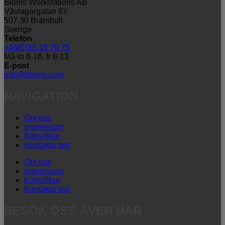
Bloms Workstations AB
Vävlagargatan 6Y
507 30 Brämhult
Sverige
Telefon
+46(0)33-15 70 75
Må-to 8-16, fr 8-13
E-post
info@bloms.com
NAVIGATION
Om oss
Impressum
Köpvillkor
Kontakta oss
Om oss
Impressum
Köpvillkor
Kontakta oss
BESÖK OSS ÄVEN HÄR