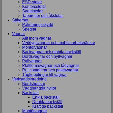
ESD-stolar
Kontorsstolar
Sadelstolar
Taburetter och åkstolar
Säkerhet
Påkörningsskydd
Speglar
Vagnar
Allt inom vagnar
Verktygsvagnar och mobila arbetsbänkar
Montörvagnar
Backvagnar och mobila backställ
Bordsvagnar och hyllvagnar
Pallvagnar
Plattformsvagnar och lådvagnar
Rullcontainrar och paketvagnar
Tågkopplingar till vagnar
Verkstadsinredning
Bordshurtsar
Vägghängda hyllor
Backställ
Enkla backställ
Dubbla backställ
Kraftiga backställ
Montörvagnar