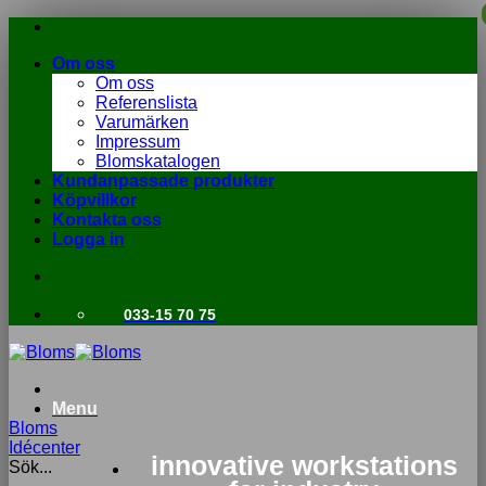
Skip
to
Om oss
content
Om oss
Referenslista
Varumärken
Impressum
Blomskatalogen
Kundanpassade produkter
Köpvillkor
Kontakta oss
Logga in
033-15 70 75
Menu
Bloms
Idécenter
innovative workstations
Sök...