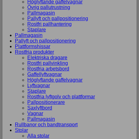
Höglyftande gaffelvagnar
Övrig pallutrustning
Pallmagasin
Pallyft och pallpositionering
Rostfri pallhantering
Staplare
Pallmagasin
Pallyft och pallpositionering
Plattformshissar
Rostfria produkter
Elektriska dragare
Rostfri pallvinkling
Rostfria arbetsbord
Gaffellyftvagnar
Höglyftande gaffelvagnar
Lyftvagnar
Staplare
Rostfria lyftgolv och plattformar
Pallpositionerare
Saxlyftbord
Vagnar
Pallmagasin
Rullbanor och bandtransport
Stolar
Alla stolar