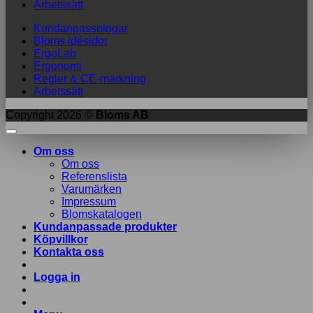
Arbetssätt
Kundanpassningar
Bloms idésidor
ErgoLab
Ergonomi
Regler & CE-märkning
Arbetssätt
Copyright 2026 ©
Bloms AB
Om oss
Om oss
Referenslista
Varumärken
Impressum
Blomskatalogen
Kundanpassade produkter
Köpvillkor
Kontakta oss
Logga in