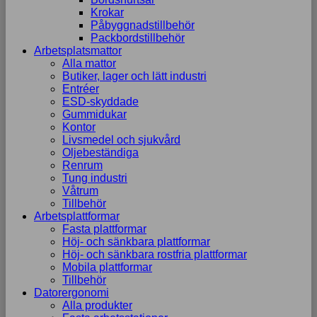
Krokar
Påbyggnadstillbehör
Packbordstillbehör
Arbetsplatsmattor
Alla mattor
Butiker, lager och lätt industri
Entréer
ESD-skyddade
Gummidukar
Kontor
Livsmedel och sjukvård
Oljebeständiga
Renrum
Tung industri
Våtrum
Tillbehör
Arbetsplattformar
Fasta plattformar
Höj- och sänkbara plattformar
Höj- och sänkbara rostfria plattformar
Mobila plattformar
Tillbehör
Datorergonomi
Alla produkter