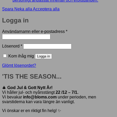
personligt anpassat innehåll och erbjudanden.
Spara
Neka alla
Acceptera alla
Logga in
Obligatoriskt
Användarnamn eller e-postadress
*
Obligatoriskt
Lösenord
*
Kom ihåg mig
Logga in
Glömt lösenordet?
'TIS THE SEASON...
🎄
God Jul & Gott Nytt År!
Vi håller jul- och nyårsstängt
22 /12 – 7/1.
Vi bevakar
info@bloms.com
under perioden, men
svarstiderna kan vara längre än vanligt.
Vi önskar er en riktigt fin helg! ✨