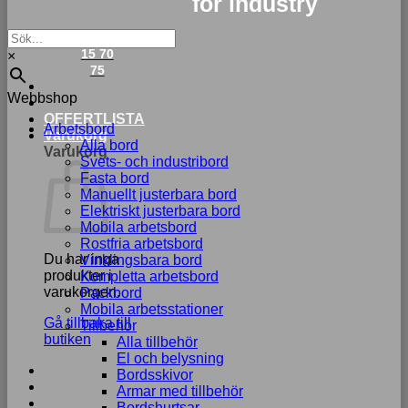
for industry
033-
15 70
×
75
Webbshop
OFFERTLISTA
Arbetsbord
Varukorg
Alla bord
Varukorg
Svets- och industribord
Fasta bord
Manuellt justerbara bord
Elektriskt justerbara bord
Mobila arbetsbord
Rostfria arbetsbord
Du har inga
Vinklingsbara bord
produkter i
Kompletta arbetsbord
varukorgen.
Packbord
Mobila arbetsstationer
Gå tillbaka till
Tillbehör
butiken
Alla tillbehör
El och belysning
Bordsskivor
Armar med tillbehör
Bordshurtsar