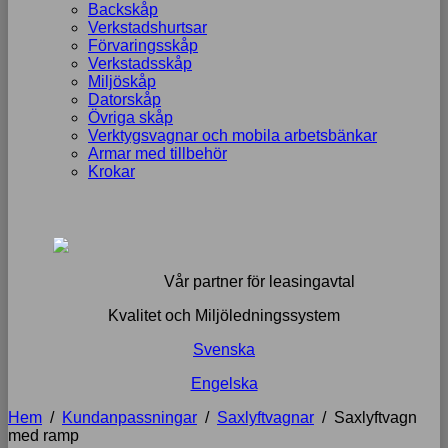
Backskåp
Verkstadshurtsar
Förvaringsskåp
Verkstadsskåp
Miljöskåp
Datorskåp
Övriga skåp
Verktygsvagnar och mobila arbetsbänkar
Armar med tillbehör
Krokar
Vår partner för leasingavtal
Kvalitet och Miljöledningssystem
Svenska
Engelska
Hem
/
Kundanpassningar
/
Saxlyftvagnar
/
Saxlyftvagn
med ramp