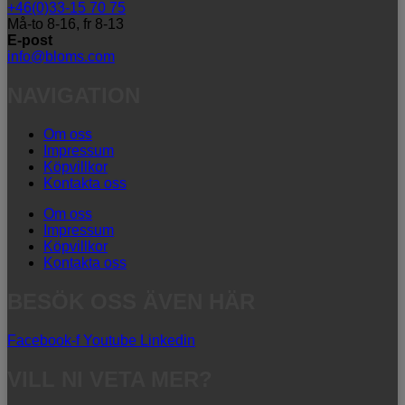
+46(0)33-15 70 75
Må-to 8-16, fr 8-13
E-post
info@bloms.com
NAVIGATION
Om oss
Impressum
Köpvillkor
Kontakta oss
Om oss
Impressum
Köpvillkor
Kontakta oss
BESÖK OSS ÄVEN HÄR
Facebook-f
Youtube
Linkedin
VILL NI VETA MER?