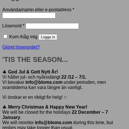
Obligatoriskt
Användarnamn eller e-postadress
*
Obligatoriskt
Lösenord
*
Kom ihåg mig
Logga in
Glömt lösenordet?
'TIS THE SEASON...
🎄
God Jul & Gott Nytt År!
Vi håller jul- och nyårsstängt
22 /12 – 7/1.
Vi bevakar
info@bloms.com
under perioden, men
svarstiderna kan vara längre än vanligt.
Vi önskar er en riktigt fin helg! ✨
🎄
Merry Christmas & Happy New Year!
We will be closed for the holidays
22 December – 7
January
.
We will monitor
info@bloms.com
during this time, but
replies may take longer than usual.