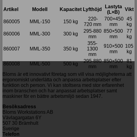
Lastyta
Artikel
Modell
Kapacitet
Lyfthöjd
Vikt
(L×B)
220-
700×450
45
860005
MML-150
150 kg
720 mm
mm
kg
295-880
850×500
77
860006
MML-300
300 kg
mm
mm
kg
355-
910×500
105
860007
MML-350
350 kg
1300
mm
kg
mm
295-880
850×500
81
860008
MML-500
500 kg
mm
mm
kg
Bloms är ett innovativt företag som vill visa möjligheterna att
ergonomiskt underlätta och anpassa arbetsplatser efter
funktion och person. Vi kan stoltsera med stor erfarenhet
inom branschen och har anpassat arbetsplatser samt
maskiner för en bättre arbetsmiljö sedan 1947.
Besöksadress
Bloms Workstations AB
Vävlagargatan 6Y
507 30 Brämhult
Sverige
Telefon