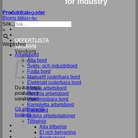
for industry
Produktkategorier
033-
Bloms Idécenter
15 70
Sök...
75
×
OFFERTLISTA
Webbshop
Varukorg
Varukorg
Arbetsbord
Alla bord
Svets- och industribord
Fasta bord
Manuellt justerbara bord
Elektriskt justerbara bord
Du har inga
Mobila arbetsbord
produkter i
Rostfria arbetsbord
varukorgen.
Vinklingsbara bord
Kompletta arbetsbord
Gå tillbaka till
Packbord
butiken
Mobila arbetsstationer
Tillbehör
Alla tillbehör
El och belysning
Bordsskivor