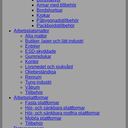
Armar med tillbehör
Bordshurtsar
Krokar
Påbyggnadstillbehör
Packbordstillbehör
Arbetsplatsmattor
Alla mattor
Butiker, lager och lätt industri
Entréer
ESD-skyddade
Gummidukar
Kontor
Livsmedel och sjukvård
Oljebeständiga
Renrum
Tung industri
Våtrum
Tillbehör
Arbetsplattformar
Fasta plattformar
Höj- och sänkbara plattformar
Höj- och sänkbara rostfria plattformar
Mobila plattformar
Tillbehör