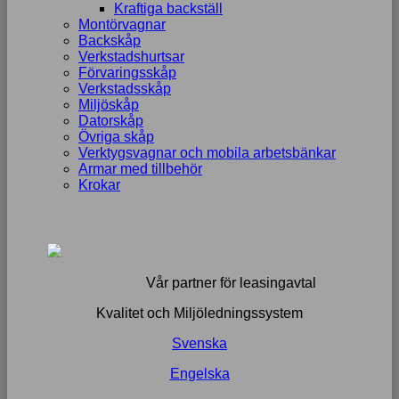
Kraftiga backställ
Montörvagnar
Backskåp
Verkstadshurtsar
Förvaringsskåp
Verkstadsskåp
Miljöskåp
Datorskåp
Övriga skåp
Verktygsvagnar och mobila arbetsbänkar
Armar med tillbehör
Krokar
Vår partner för leasingavtal
Kvalitet och Miljöledningssystem
Svenska
Engelska