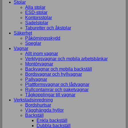
Stolar
Alla stolar
ESD-stolar
Kontorsstolar
Sadelstolar
Taburetter och åkstolar
Säkerhet
Påkörningsskydd
Speglar
Vagnar
Allt inom vagnar
Verktygsvagnar och mobila arbetsbänkar
Montörvagnar
Backvagnar och mobila backställ
Bordsvagnar och hyllvagnar
Pallvagnar
Plattformsvagnar och lådvagnar
Rullcontainrar och paketvagnar
Tågkopplingar till vagnar
Verkstadsinredning
Bordshurtsar
Vägghängda hyllor
Backställ
Enkla backställ
Dubbla backställ