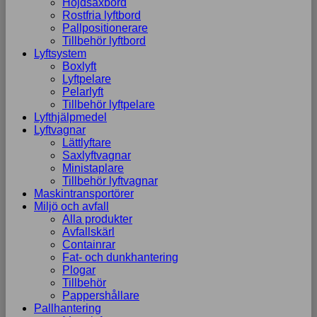
Höjdsaxbord
Rostfria lyftbord
Pallpositionerare
Tillbehör lyftbord
Lyftsystem
Boxlyft
Lyftpelare
Pelarlyft
Tillbehör lyftpelare
Lyfthjälpmedel
Lyftvagnar
Lättlyftare
Saxlyftvagnar
Ministaplare
Tillbehör lyftvagnar
Maskintransportörer
Miljö och avfall
Alla produkter
Avfallskärl
Containrar
Fat- och dunkhantering
Plogar
Tillbehör
Pappershållare
Pallhantering