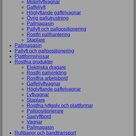
Motorlyftvagnar
Gaffellyft
Höglyftande gaffelvagnar
Övrig pallutrustning
Pallmagasin
Pallyft och pallpositionering
Rostfri pallhantering
Staplare
Pallmagasin
Pallyft och pallpositionering
Plattformshissar
Rostfria produkter
Elektriska dragare
Rostfri pallvinkling
Rostfria arbetsbord
Gaffellyftvagnar
Höglyftande gaffelvagnar
Lyftvagnar
Staplare
Rostfria lyftgolv och plattformar
Pallpositionerare
Saxlyftbord
Vagnar
Pallmagasin
Rullbanor och bandtransport