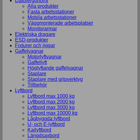
Datorergonomi
Alla produkter
Fasta arbetsstationer
Mobila arbetsstationer
Väggmonterade arbetsplatser
Monitorarmar
Elektriska dragare
ESD-produkter
Fixturer och jiggar
Gaffelvagnar
Motorlyftvagnar
Gaffellyft
Höglyftande gaffelvagnar
Staplare
Staplare med gripverktyg
Tillbehör
Lyftbord
Lyftbord max 1000 kg
Lyftbord max 2000 kg
Lyftbord max 3000 kg
Lyftbord max 10000 kg
Lågbyggda lyftbord
U- och E-lyftbord
Kajlyftbord
Längdsaxbord