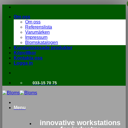
Skip
to
Om oss
content
Om oss
Referenslista
Varumärken
Impressum
Blomskatalogen
Kundanpassade produkter
Köpvillkor
Kontakta oss
Logga in
033-15 70 75
Menu
innovative workstations