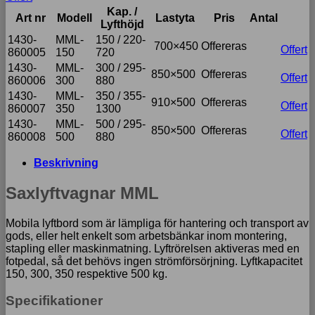
Kap. /
Art nr
Modell
Lastyta
Pris
Antal
Lyfthöjd
1430-
MML-
150 / 220-
700×450
Offereras
Offert
860005
150
720
1430-
MML-
300 / 295-
850×500
Offereras
Offert
860006
300
880
1430-
MML-
350 / 355-
910×500
Offereras
Offert
860007
350
1300
1430-
MML-
500 / 295-
850×500
Offereras
Offert
860008
500
880
Beskrivning
Saxlyftvagnar MML
Mobila lyftbord som är lämpliga för hantering och transport av
gods, eller helt enkelt som arbetsbänkar inom montering,
stapling eller maskinmatning. Lyftrörelsen aktiveras med en
fotpedal, så det behövs ingen strömförsörjning. Lyftkapacitet
150, 300, 350 respektive 500 kg.
Specifikationer