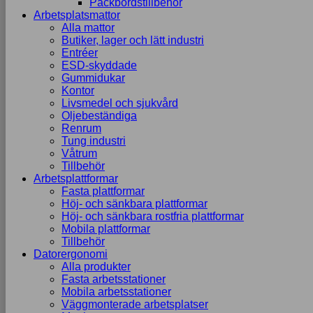
Packbordstillbehör
Arbetsplatsmattor
Alla mattor
Butiker, lager och lätt industri
Entréer
ESD-skyddade
Gummidukar
Kontor
Livsmedel och sjukvård
Oljebeständiga
Renrum
Tung industri
Våtrum
Tillbehör
Arbetsplattformar
Fasta plattformar
Höj- och sänkbara plattformar
Höj- och sänkbara rostfria plattformar
Mobila plattformar
Tillbehör
Datorergonomi
Alla produkter
Fasta arbetsstationer
Mobila arbetsstationer
Väggmonterade arbetsplatser