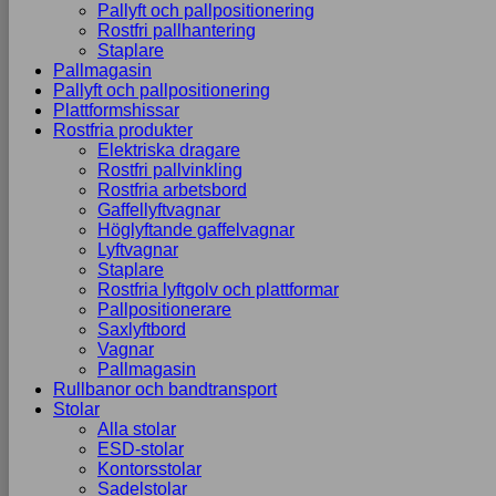
Pallyft och pallpositionering
Rostfri pallhantering
Staplare
Pallmagasin
Pallyft och pallpositionering
Plattformshissar
Rostfria produkter
Elektriska dragare
Rostfri pallvinkling
Rostfria arbetsbord
Gaffellyftvagnar
Höglyftande gaffelvagnar
Lyftvagnar
Staplare
Rostfria lyftgolv och plattformar
Pallpositionerare
Saxlyftbord
Vagnar
Pallmagasin
Rullbanor och bandtransport
Stolar
Alla stolar
ESD-stolar
Kontorsstolar
Sadelstolar