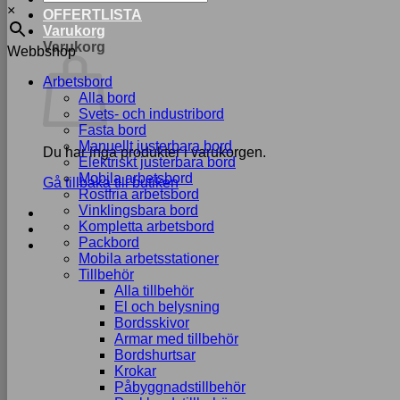
×
OFFERTLISTA
Varukorg
Varukorg
Webbshop
Arbetsbord
Alla bord
Svets- och industribord
Fasta bord
Manuellt justerbara bord
Du har inga produkter i varukorgen.
Elektriskt justerbara bord
Mobila arbetsbord
Gå tillbaka till butiken
Rostfria arbetsbord
Vinklingsbara bord
Kompletta arbetsbord
Packbord
Mobila arbetsstationer
Tillbehör
Alla tillbehör
El och belysning
Bordsskivor
Armar med tillbehör
Bordshurtsar
Krokar
Påbyggnadstillbehör