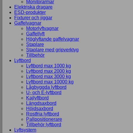
Monitorarmar
Elektriska dragare
ESD-produkter
Fixturer och jiggar
Gaffelvagnar
Motorlyftvagnar
Gaffellyft
Höglyftande gaffelvagnar
Staplare
Staplare med gripverktyg
Tillbehör
Lyftbord
Lyftbord max 1000 kg
Lyftbord max 2000 kg
Lyftbord max 3000 kg
Lyftbord max 10000 kg
Lågbyggda lyftbord
U- och E-lyftbord
Kajlyftbord
Längdsaxbord
Höjdsaxbord
Rostfria lyftbord
Pallpositionerare
Tillbehör lyftbord
Lyftsystem