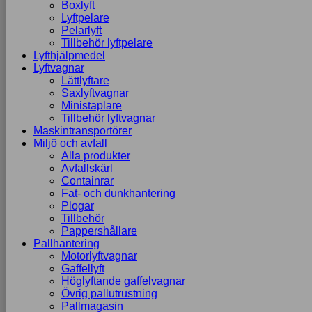
Boxlyft
Lyftpelare
Pelarlyft
Tillbehör lyftpelare
Lyfthjälpmedel
Lyftvagnar
Lättlyftare
Saxlyftvagnar
Ministaplare
Tillbehör lyftvagnar
Maskintransportörer
Miljö och avfall
Alla produkter
Avfallskärl
Containrar
Fat- och dunkhantering
Plogar
Tillbehör
Pappershållare
Pallhantering
Motorlyftvagnar
Gaffellyft
Höglyftande gaffelvagnar
Övrig pallutrustning
Pallmagasin