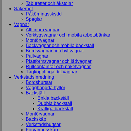
Taburetter och åkstolar
Säkerhet
Påkörningsskydd
Speglar
Vagnar
Allt inom vagnar
Verktygsvagnar och mobila arbetsbänkar
Montörvagnar
Backvagnar och mobila backställ
Bordsvagnar och hyllvagnar
Pallvagnar
Plattformsvagnar och lådvagnar
Rullcontainrar och paketvagnar
Tågkopplingar till vagnar
Verkstadsinredning
Bordshurtsar
Vägghängda hyllor
Backställ
Enkla backställ
Dubbla backställ
Kraftiga backställ
Montörvagnar
Backskåp
Verkstadshurtsar
Förvaringsskåp