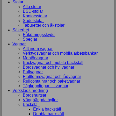
Stolar
Alla stolar
ESD-stolar
Kontorsstolar
Sadelstolar
Taburetter och åkstolar
Säkerhet
Påkörningsskydd
Speglar
Vagnar
Allt inom vagnar
Verktygsvagnar och mobila arbetsbänkar
Montörvagnar
Backvagnar och mobila backställ
Bordsvagnar och hyllvagnar
Pallvagnar
Plattformsvagnar och lådvagnar
Rullcontainrar och paketvagnar
Tågkopplingar till vagnar
Verkstadsinredning
Bordshurtsar
Vägghängda hyllor
Backställ
Enkla backställ
Dubbla backställ