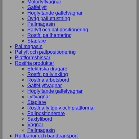
Motorlyftvagnar
Gaffellyft
Höglyftande gaffelvagnar
Övrig pallutrustning
Pallmagasin
Pallyft och pallpositionering
Rostfri pallhantering
Staplare
Pallmagasin
Pallyft och pallpositionering
Plattformshissar
Rostfria produkter
Elektriska dragare
Rostfri pallvinkling
Rostfria arbetsbord
Gaffellyftvagnar
Höglyftande gaffelvagnar
Lyftvagnar
Staplare
Rostfria lyftgolv och plattformar
Pallpositionerare
Saxlyftbord
Vagnar
Pallmagasin
Rullbanor och bandtransport