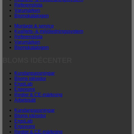
Referenslista
Varumärken
Blomskatalogen
Montage & service
Kvalitets- & miljöledningssystem
Referenslista
Varumärken
Blomskatalogen
BLOMS IDÉCENTER
Kundanpassningar
Bloms idésidor
ErgoLab
Ergonomi
Regler & CE-märkning
Arbetssätt
Kundanpassningar
Bloms idésidor
ErgoLab
Ergonomi
Regler & CE-märkning