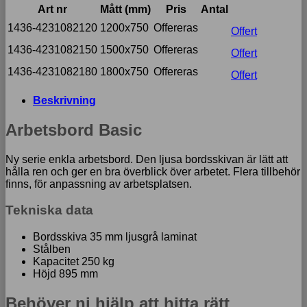
Art nr
Mått (mm)
Pris
Antal
1436-4231082120
1200x750
Offereras
Offert
1436-4231082150
1500x750
Offereras
Offert
1436-4231082180
1800x750
Offereras
Offert
Beskrivning
Arbetsbord Basic
Ny serie enkla arbetsbord. Den ljusa bordsskivan är lätt att
hålla ren och ger en bra överblick över arbetet. Flera tillbehör
finns, för anpassning av arbetsplatsen.
Tekniska data
Bordsskiva 35 mm ljusgrå laminat
Stålben
Kapacitet 250 kg
Höjd 895 mm
Behöver ni hjälp att hitta rätt