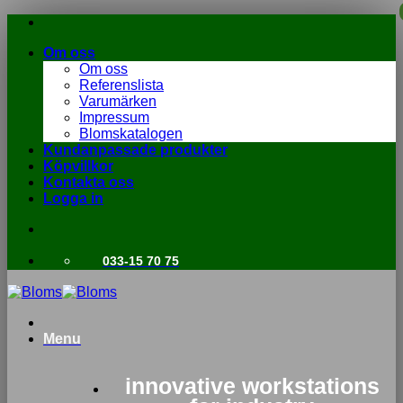
Skip
to
Om oss
content
Om oss
Referenslista
Varumärken
Impressum
Blomskatalogen
Kundanpassade produkter
Köpvillkor
Kontakta oss
Logga in
033-15 70 75
Menu
innovative workstations