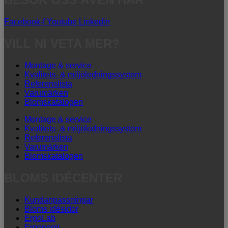
Facebook-f
Youtube
Linkedin
VILL NI VETA MER?
Montage & service
Kvalitets- & miljöledningssystem
Referenslista
Varumärken
Blomskatalogen
Montage & service
Kvalitets- & miljöledningssystem
Referenslista
Varumärken
Blomskatalogen
BLOMS IDÉCENTER
Kundanpassningar
Bloms idésidor
ErgoLab
Ergonomi