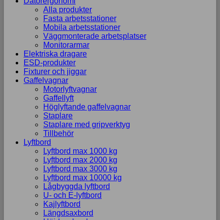
Datorergonomi
Alla produkter
Fasta arbetsstationer
Mobila arbetsstationer
Väggmonterade arbetsplatser
Monitorarmar
Elektriska dragare
ESD-produkter
Fixturer och jiggar
Gaffelvagnar
Motorlyftvagnar
Gaffellyft
Höglyftande gaffelvagnar
Staplare
Staplare med gripverktyg
Tillbehör
Lyftbord
Lyftbord max 1000 kg
Lyftbord max 2000 kg
Lyftbord max 3000 kg
Lyftbord max 10000 kg
Lågbyggda lyftbord
U- och E-lyftbord
Kajlyftbord
Längdsaxbord