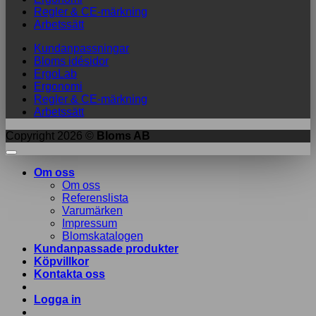
Regler & CE-märkning
Arbetssätt
Kundanpassningar
Bloms idésidor
ErgoLab
Ergonomi
Regler & CE-märkning
Arbetssätt
Copyright 2026 ©
Bloms AB
Om oss
Om oss
Referenslista
Varumärken
Impressum
Blomskatalogen
Kundanpassade produkter
Köpvillkor
Kontakta oss
Logga in