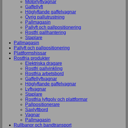
Motorlyftvagnar
Gaffellyft
Höglyftande gaffelvagnar
Övrig pallutrustning
Pallmagasin
Pallyft och pallpositionering
Rostfri pallhantering
Staplare
Pallmagasin
Pallyft och pallpositionering
Plattformshissar
Rostfria produkter
Elektriska dragare
Rostfri pallvinkling
Rostfria arbetsbord
Gaffellyftvagnar
Höglyftande gaffelvagnar
Lyftvagnar
Staplare
Rostfria lyftgolv och plattformar
Pallpositionerare
Saxlyftbord
Vagnar
Pallmagasin
Rullbanor och bandtransport