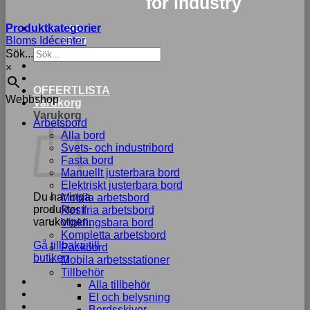
for industry
Produktkategorier
033-
Bloms Idécenter
15 70
Sök...
75
×
OFFERTLISTA
Webbshop
Varukorg
Varukorg
Arbetsbord
Alla bord
Svets- och industribord
Fasta bord
Manuellt justerbara bord
Elektriskt justerbara bord
Du har inga
Mobila arbetsbord
produkter i
Rostfria arbetsbord
varukorgen.
Vinklingsbara bord
Kompletta arbetsbord
Gå tillbaka till
Packbord
butiken
Mobila arbetsstationer
Tillbehör
Alla tillbehör
El och belysning
Bordsskivor