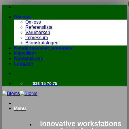
Skip
to
Om oss
content
Om oss
Referenslista
Varumärken
Impressum
Blomskatalogen
Kundanpassade produkter
Köpvillkor
Kontakta oss
Logga in
033-15 70 75
Menu
innovative workstations