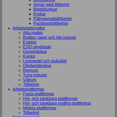
Armar med tillbehör
Bordshurtsar
Krokar
Påbyggnadstillbehör
Packbordstillbehör
Arbetsplatsmattor
Alla mattor
Butiker, lager och lätt industri
Entréer
ESD-skyddade
Gummidukar
Kontor
Livsmedel och sjukvård
Oljebeständiga
Renrum
Tung industri
Våtrum
Tillbehör
Arbetsplattformar
Fasta plattformar
Höj- och sänkbara plattformar
Höj- och sänkbara rostfria plattformar
Mobila plattformar
Tillbehör