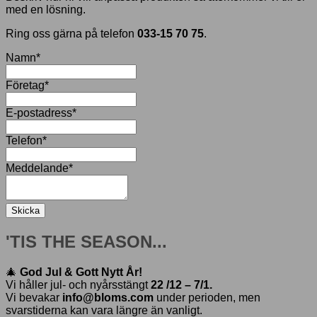
med en lösning.
Ring oss gärna på telefon
033-15 70 75
.
Namn
*
Företag
*
E-postadress
*
Telefon
*
Meddelande
*
Skicka
'TIS THE SEASON...
🎄
God Jul & Gott Nytt År!
Vi håller jul- och nyårsstängt
22 /12 – 7/1.
Vi bevakar
info@bloms.com
under perioden, men
svarstiderna kan vara längre än vanligt.