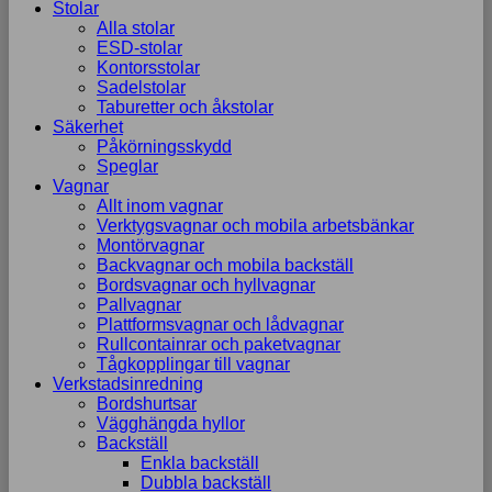
Stolar
Alla stolar
ESD-stolar
Kontorsstolar
Sadelstolar
Taburetter och åkstolar
Säkerhet
Påkörningsskydd
Speglar
Vagnar
Allt inom vagnar
Verktygsvagnar och mobila arbetsbänkar
Montörvagnar
Backvagnar och mobila backställ
Bordsvagnar och hyllvagnar
Pallvagnar
Plattformsvagnar och lådvagnar
Rullcontainrar och paketvagnar
Tågkopplingar till vagnar
Verkstadsinredning
Bordshurtsar
Vägghängda hyllor
Backställ
Enkla backställ
Dubbla backställ