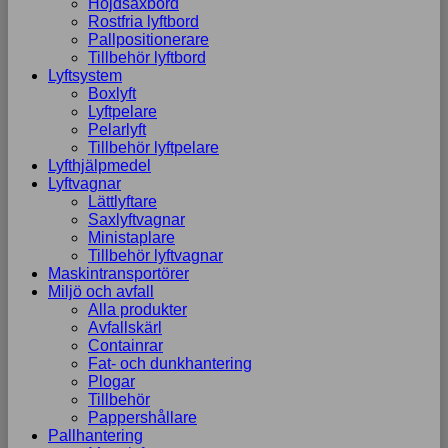
Höjdsaxbord
Rostfria lyftbord
Pallpositionerare
Tillbehör lyftbord
Lyftsystem
Boxlyft
Lyftpelare
Pelarlyft
Tillbehör lyftpelare
Lyfthjälpmedel
Lyftvagnar
Lättlyftare
Saxlyftvagnar
Ministaplare
Tillbehör lyftvagnar
Maskintransportörer
Miljö och avfall
Alla produkter
Avfallskärl
Containrar
Fat- och dunkhantering
Plogar
Tillbehör
Pappershållare
Pallhantering