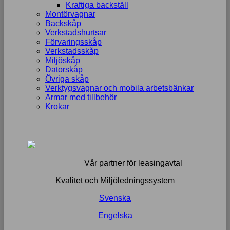
Kraftiga backställ
Montörvagnar
Backskåp
Verkstadshurtsar
Förvaringsskåp
Verkstadsskåp
Miljöskåp
Datorskåp
Övriga skåp
Verktygsvagnar och mobila arbetsbänkar
Armar med tillbehör
Krokar
Vår partner för leasingavtal
Kvalitet och Miljöledningssystem
Svenska
Engelska