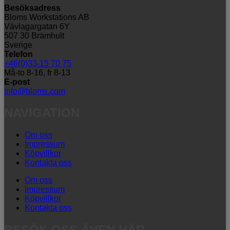
Besöksadress
Bloms Workstations AB
Vävlagargatan 6Y
507 30 Brämhult
Sverige
Telefon
+46(0)33-15 70 75
Må-to 8-16, fr 8-13
E-post
info@bloms.com
NAVIGATION
Om oss
Impressum
Köpvillkor
Kontakta oss
Om oss
Impressum
Köpvillkor
Kontakta oss
BESÖK OSS ÄVEN HÄR