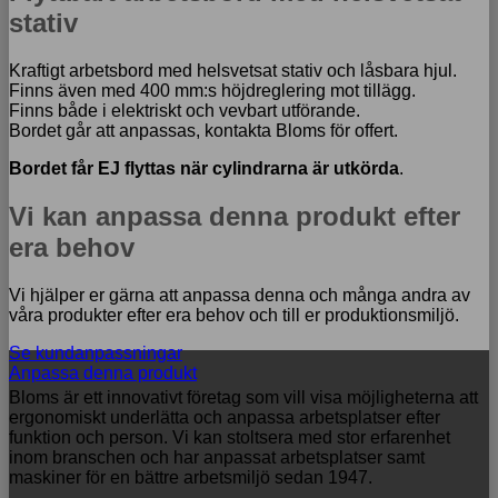
stativ
Kraftigt arbetsbord med helsvetsat stativ och låsbara hjul.
Finns även med 400 mm:s höjdreglering mot tillägg.
Finns både i elektriskt och vevbart utförande.
Bordet går att anpassas, kontakta Bloms för offert.
Bordet får EJ flyttas när cylindrarna är utkörda
.
Vi kan anpassa denna produkt efter
era behov
Vi hjälper er gärna att anpassa denna och många andra av
våra produkter efter era behov och till er produktionsmiljö.
Se kundanpassningar
Anpassa denna produkt
Bloms är ett innovativt företag som vill visa möjligheterna att
ergonomiskt underlätta och anpassa arbetsplatser efter
funktion och person. Vi kan stoltsera med stor erfarenhet
inom branschen och har anpassat arbetsplatser samt
maskiner för en bättre arbetsmiljö sedan 1947.