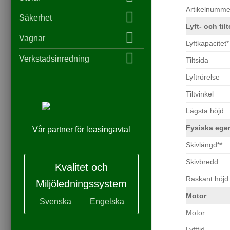
Artikelnumme
Säkerhet
Lyft- och ti
Vagnar
Lyftkapacitet*
Verkstadsinredning
Tiltsida
Lyftrörelse
Tiltvinkel
Lägsta höjd
Fysiska ege
Vår partner för leasingavtal
Skivlängd**
Skivbredd
Kvalitet och
Raskant höjd
Miljöledningssystem
Motor
Svenska
Engelska
Motor
Lyfttid