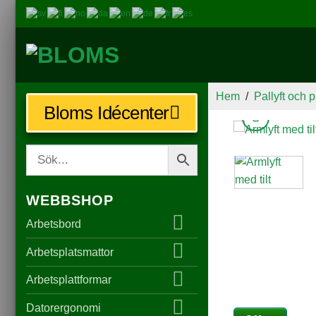
Hem
/
Pallyft och p
Bloms Idécenter
WEBBSHOP
Arbetsbord
Arbetsplatsmattor
Arbetsplattformar
Datorergonomi