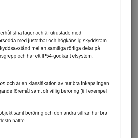
rhållsfria lager och är utrustade med
 försedda med justerbar och högkänslig skyddsram
skyddsavstånd mellan samtliga rörliga delar på
sgrepp och har ett IP54-godkänt elsystem.
ion
och är en klassifikation av hur bra inkapslingen
ande föremål samt ofrivillig beröring (till exempel
objekt samt beröring och den andra siffran hur bra
desto bättre.