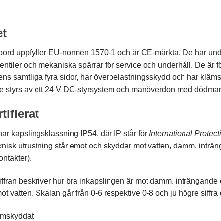
et
ltbord uppfyller EU-normen 1570-1 och är CE-märkta. De har unde
ventiler och mekaniska spärrar för service och underhåll. De är
ens samtliga fyra sidor, har överbelastningsskydd och har kläm
 De styrs av ett 24 V DC-styrsystem och manöverdon med dödman
tifierat
ar kapslingsklassning IP54, där IP står för
International Protect
knisk utrustning står emot och skyddar mot vatten, damm, inträng
ontakter).
iffran beskriver hur bra inkapslingen är mot damm, inträngande 
ot vatten. Skalan går från 0-6 respektive 0-8 och ju högre siffra 
mskyddat