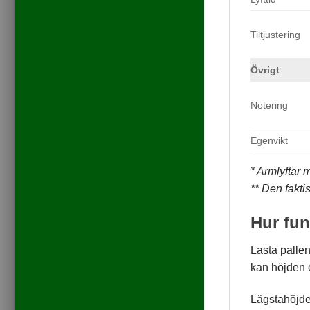
Tiltjustering
Övrigt
Notering
Egenvikt
* Armlyftar 
** Den fakti
Hur fun
Lasta pallen
kan höjden o
Lägstahöjden