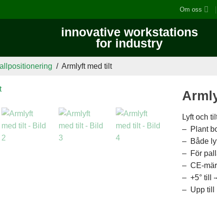
Om oss
innovative workstations
for industry
allpositionering
/
Armlyft med tilt
Armly
Lyft och ti
– Plant bo
– Både lyft
– För pal
– CE-mär
– +5° till 
– Upp til