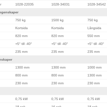
funktionalitet
r
1028-22035
1028-34031
1028-34542
att försvinna
från
ltegenskaper
hemsidan.
750 kg
1500 kg
750 kg
Kortsida
Kortsida
Långsida
Marknadsföring
820 mm
820 mm
550 mm
Genom att dela
med dig av dina
+5° till -40°
+5° till -40°
+5° till -40°
intressen och ditt
beteende när du
235 mm
235 mm
235 mm
surfar ökar du
chansen att få se
nskaper
personligt
anpassat
1300 mm
1300 mm
1000 mm
innehåll och
erbjudanden.
800 mm
800 mm
1300 mm
230 mm
230 mm
230 mm
0,75 kW
0,75 kW
0,75 kW
18 sek
16 sek
18 sek