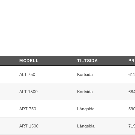
MODELL
TILTSIDA
PR
Nödvändiga
ALT 750
Kortsida
61
Dessa kakor
går inte att
välja bort. De
ALT 1500
Kortsida
68
behövs för att
hemsidan
över huvud
ART 750
Långsida
59
taget ska
fungera.
ART 1500
Långsida
71
Statistik