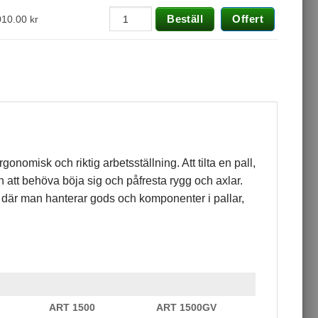
Beställ
Offert
010.00
kr
nomisk och riktig arbetsställning. Att tilta en pall,
an att behöva böja sig och påfresta rygg och axlar.
r där man hanterar gods och komponenter i pallar,
ART 1500
ART 1500GV