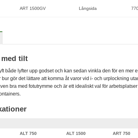
För att vi ska
ART 1500GV
Långsida
77
kunna
förbättra
hemsidans
funktionalitet
och
uppbyggnad,
baserat på
hur
hemsidan
 med tilt
används.
t både lyfter upp godset och kan sedan vinkla den för en mer ergo
r bur gör det lättare att komma åt varor vid i- och urplockning ut
Upplevelse
ven bra med fotutrymme och är ett idealiskt val för arbetsplatse
För att vår
hemsida ska
containers.
prestera så
bra som
kationer
möjligt
under ditt
besök. Om
du nekar de
här kakorna
ALT 750
ALT 1500
ART 750
kommer viss