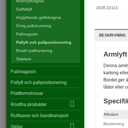
Motorlyftvagnar
1028-22113
Gaffellyft
Höglyftande gaffelvagnar
Övrig pallutrustning
Pallmagasin
BESKRIVNING
Pallyft och pallpositionering
Rostfri pallhantering
Armlyft
Staplare
Denna armlyf
Pallmagasin
kartong elle
Bordet ger ä
Pallyft och pallpositionering
lådor eller 
Plattformshissar
Specifi
Rostfria produkter
Allmänt
Rullbanor och bandtransport
Benämning
Stolar