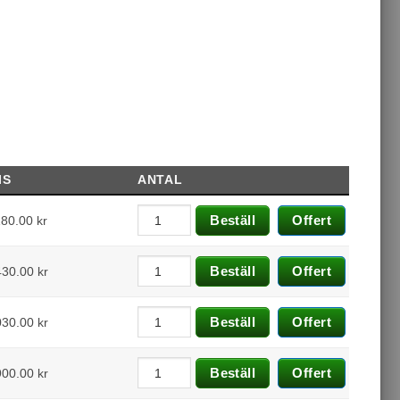
IS
ANTAL
Beställ
Offert
180.00
kr
Beställ
Offert
430.00
kr
Beställ
Offert
030.00
kr
Beställ
Offert
900.00
kr