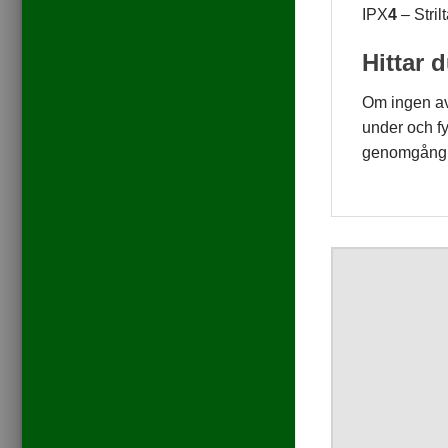
IPX
4
– Strilt
Hittar 
Om ingen av
under och fy
genomgång. 