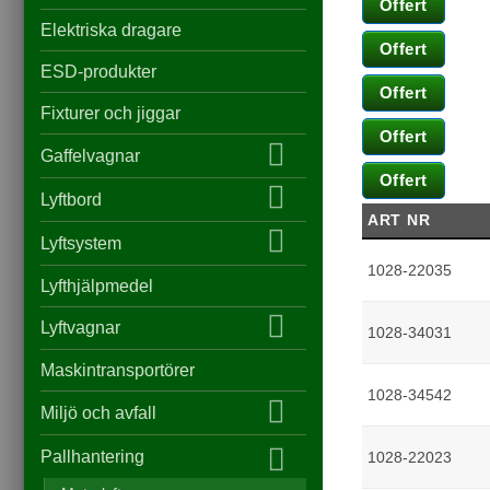
Offert
Elektriska dragare
Offert
ESD-produkter
Offert
Fixturer och jiggar
Offert
Gaffelvagnar
Offert
Lyftbord
ART NR
Lyftsystem
1028-22035
Lyfthjälpmedel
Lyftvagnar
1028-34031
Maskintransportörer
1028-34542
Miljö och avfall
Pallhantering
1028-22023