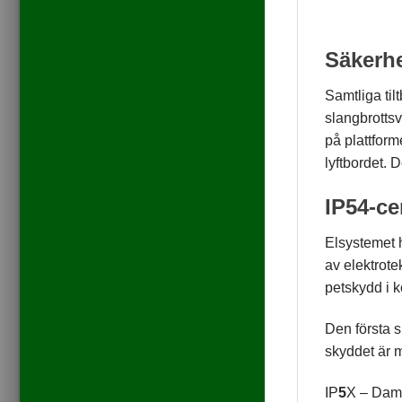
Säkerh
Samtliga ti
slangbrotts
på plattform
lyftbordet.
IP54-cer
Elsystemet h
av elektrote
petskydd i k
Den första s
skyddet är m
IP
5
X – Dam