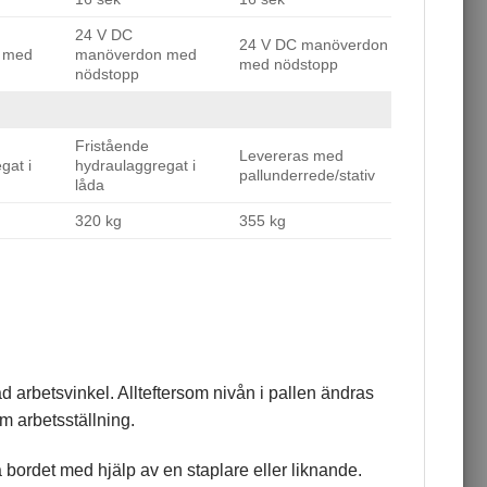
24 V DC
24 V DC manöverdon
 med
manöverdon med
med nödstopp
nödstopp
Fristående
Levereras med
gat i
hydraulaggregat i
pallunderrede/stativ
låda
320 kg
355 kg
ad arbetsvinkel. Allteftersom nivån i pallen ändras
m arbetsställning.
 bordet med hjälp av en staplare eller liknande.