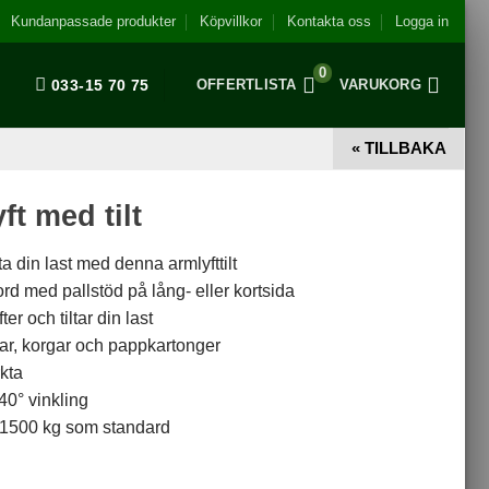
Kundanpassade produkter
Köpvillkor
Kontakta oss
Logga in
0
033-15 70 75
OFFERTLISTA
VARUKORG
« TILLBAKA
ft med tilt
lta din last med denna armlyfttilt
rd med pallstöd på lång- eller kortsida
er och tiltar din last
lar, korgar och pappkartonger
kta
-40° vinkling
l 1500 kg som standard