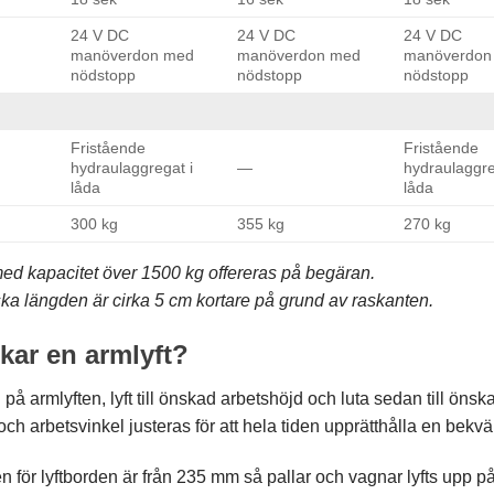
24 V DC
24 V DC
24 V DC
manöverdon med
manöverdon med
manöverdon
nödstopp
nödstopp
nödstopp
Fristående
Fristående
hydraulaggregat i
—
hydraulaggre
låda
låda
300 kg
355 kg
270 kg
med kapacitet över 1500 kg offereras på begäran.
ska längden är cirka 5 cm kortare på grund av raskanten.
kar en armlyft?
 på armlyften, lyft till önskad arbetshöjd och luta sedan till önsk
ch arbetsvinkel justeras för att hela tiden upprätthålla en bekvä
 för lyftborden är från 235 mm så pallar och vagnar lyfts upp på