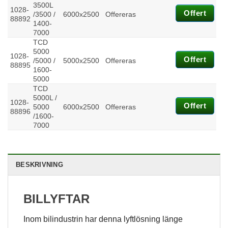
du nekar de
3500L
här kakorna
1028-
Offert
/3500 /
6000x2500
Offereras
kommer viss
88892
1400-
funktionalitet
7000
att försvinna
TCD
från
5000
hemsidan.
1028-
Offert
/5000 /
5000x2500
Offereras
88895
1600-
5000
Marknadsföring
TCD
5000L /
Genom att dela
1028-
Offert
5000
6000x2500
Offereras
med dig av dina
88896
/1600-
intressen och ditt
7000
beteende när du
surfar ökar du
chansen att få se
personligt
anpassat
BESKRIVNING
innehåll och
erbjudanden.
BILLYFTAR
Inom bilindustrin har denna lyftlösning länge