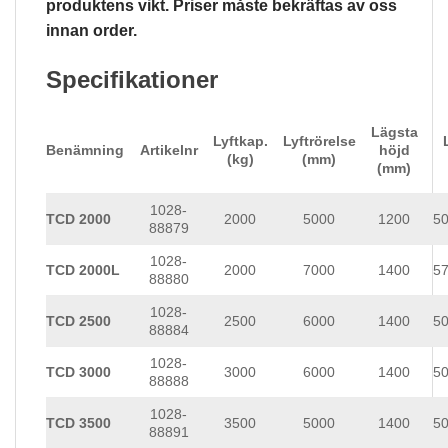
produktens vikt. Priser måste bekräftas av oss
innan order.
Specifikationer
Lägsta
Lyftkap.
Lyftrörelse
Benämning
Artikelnr
höjd
(kg)
(mm)
(mm)
1028-
TCD 2000
2000
5000
1200
5
88879
1028-
TCD 2000L
2000
7000
1400
5
88880
1028-
TCD 2500
2500
6000
1400
5
88884
1028-
TCD 3000
3000
6000
1400
5
88888
1028-
TCD 3500
3500
5000
1400
5
88891