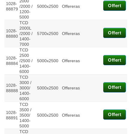
2000
1028-
Offert
/2000 /
5000x2500
Offereras
88879
Statistik
1200-
För att vi ska
5000
kunna
TCD
förbättra
2000L
1028-
Offert
hemsidans
/2000 /
5700x2500
Offereras
88880
funktionalitet
1400-
och
7000
uppbyggnad,
TCD
baserat på
2500
1028-
Offert
hur
/2500 /
5000x2500
Offereras
88884
hemsidan
1400-
används.
6000
TCD
3000 /
1028-
Offert
3000/
5000x2500
Offereras
Upplevelse
88888
1400-
För att vår
6000
hemsida ska
TCD
prestera så
3500 /
bra som
1028-
Offert
3500/
5000x2500
Offereras
möjligt
88891
1400-
under ditt
5000
besök. Om
TCD