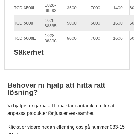
1028-
TCD 3500L
3500
7000
1400
6
88892
1028-
TCD 5000
5000
5000
1600
5
88895
1028-
TCD 5000L
5000
7000
1600
6
88896
Säkerhet
Behöver ni hjälp att hitta rätt
lösning?
Vi hjälper er gärna att finna standardartiklar eller att
anpassa produkter för just er verksamhet.
Klicka er vidare nedan eller ring oss på nummer 033-15