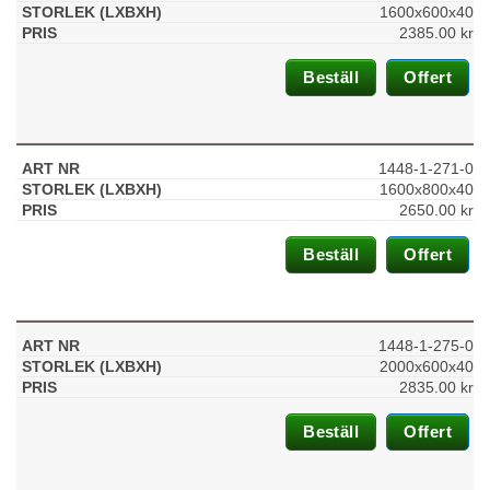
1600x600x40
2385.00
kr
Statistik
För att vi ska
Beställ
Offert
kunna
förbättra
hemsidans
funktionalitet
och
1448-1-271-0
uppbyggnad,
1600x800x40
baserat på
2650.00
kr
hur
hemsidan
Beställ
Offert
används.
Upplevelse
1448-1-275-0
För att vår
2000x600x40
hemsida ska
2835.00
kr
prestera så
bra som
möjligt
Beställ
Offert
under ditt
besök. Om