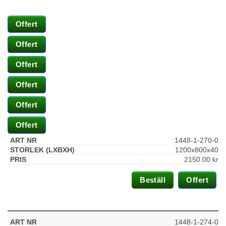
Offert
Offert
Offert
Offert
Offert
Offert
Nödvändiga
1448-1-270-0
Dessa kakor
1200x800x40
går inte att
2150.00
kr
välja bort. De
behövs för att
Beställ
Offert
hemsidan
över huvud
taget ska
fungera.
1448-1-274-0