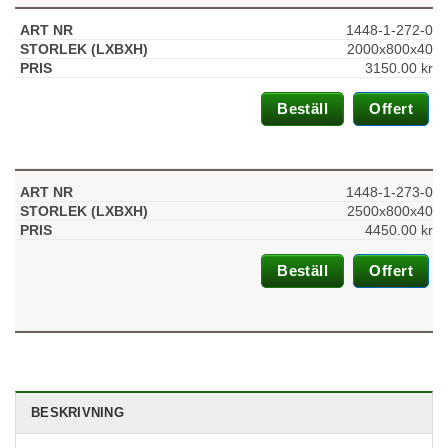
du nekar de
här kakorna
1448-1-272-0
kommer viss
2000x800x40
funktionalitet
3150.00
kr
att försvinna
från
hemsidan.
Beställ
Offert
Marknadsföring
1448-1-273-0
Genom att dela
med dig av dina
2500x800x40
intressen och ditt
4450.00
kr
beteende när du
surfar ökar du
Beställ
Offert
chansen att få se
personligt
anpassat
innehåll och
erbjudanden.
BESKRIVNING