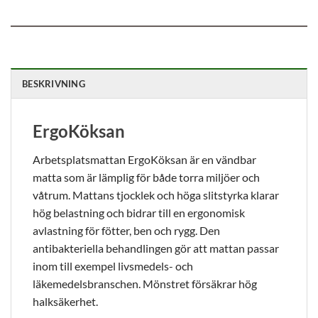
kommer viss
funktionalitet
att försvinna
från
hemsidan.
BESKRIVNING
Marknadsföring
Genom att dela
ErgoKöksan
med dig av dina
intressen och ditt
Arbetsplatsmattan ErgoKöksan är en vändbar
beteende när du
matta som är lämplig för både torra miljöer och
surfar ökar du
chansen att få se
våtrum. Mattans tjocklek och höga slitstyrka klarar
personligt
hög belastning och bidrar till en ergonomisk
anpassat innehåll
avlastning för fötter, ben och rygg. Den
och erbjudanden.
antibakteriella behandlingen gör att mattan passar
inom till exempel livsmedels- och
läkemedelsbranschen. Mönstret försäkrar hög
halksäkerhet.