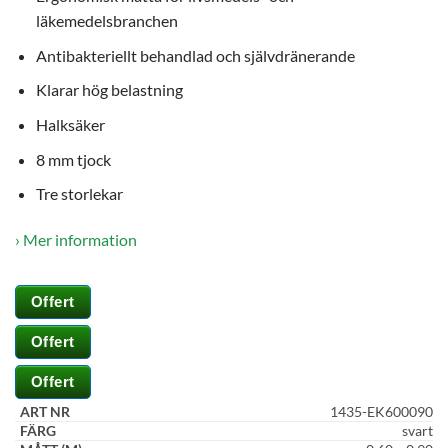
läkemedelsbranchen
Antibakteriellt behandlad och självdränerande
Klarar hög belastning
Halksäker
8 mm tjock
Tre storlekar
Nödvändiga
› Mer information
Dessa kakor
går inte att
välja bort. De
Offert
behövs för
att hemsidan
Offert
över huvud
taget ska
Offert
fungera.
1435-EK600090
svart