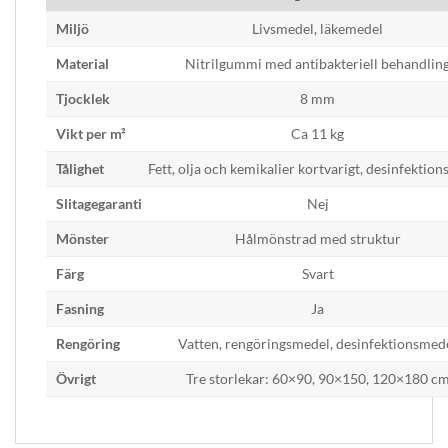
Miljö
Livsmedel, läkemedel
Material
Nitrilgummi med antibakteriell behandlin
Tjocklek
8 mm
Vikt per m²
Ca 11 kg
Tålighet
Fett, olja och kemikalier kortvarigt, desinfektio
Slitagegaranti
Nej
Mönster
Hålmönstrad med struktur
Färg
Svart
Fasning
Ja
Rengöring
Vatten, rengöringsmedel, desinfektionsmed
Övrigt
Tre storlekar: 60×90, 90×150, 120×180 c