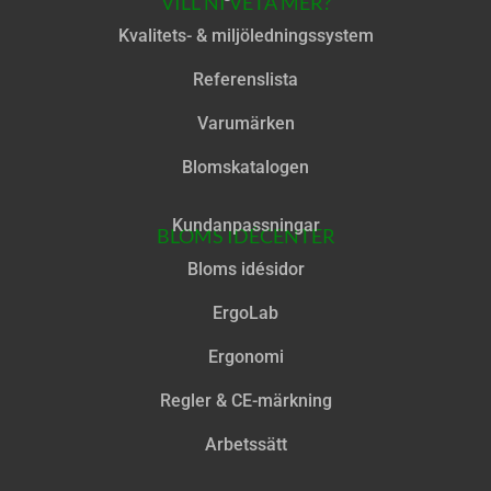
VILL NI VETA MER?
Kvalitets- & miljöledningssystem
Referenslista
Varumärken
Blomskatalogen
Kundanpassningar
BLOMS IDÉCENTER
Bloms idésidor
ErgoLab
Ergonomi
Regler & CE-märkning
Arbetssätt