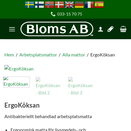
033-15 70 75
Hem
/
Arbetsplatsmattor
/
Alla mattor
/
ErgoKöksan
ErgoKöksan
Antibakteriellt behandlad arbetsplatsmatta
Ergonomisk matta för livsmedels- och