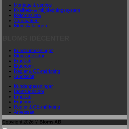
Montage & service
Kvalitets- & miljöledningssystem
Referenslista
Varumärken
Blomskatalogen
BLOMS IDÉCENTER
Kundanpassningar
Bloms idésidor
ErgoLab
Ergonomi
Regler & CE-märkning
Arbetssätt
Kundanpassningar
Bloms idésidor
ErgoLab
Ergonomi
Regler & CE-märkning
Arbetssätt
Copyright 2026 ©
Bloms AB