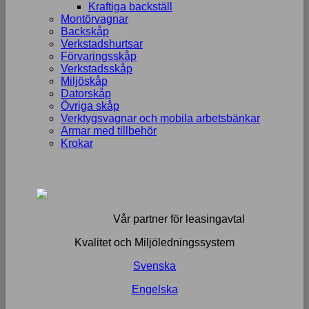
Kraftiga backställ
Montörvagnar
Backskåp
Verkstadshurtsar
Förvaringsskåp
Verkstadsskåp
Miljöskåp
Datorskåp
Övriga skåp
Verktygsvagnar och mobila arbetsbänkar
Armar med tillbehör
Krokar
Vår partner för leasingavtal
Kvalitet och Miljöledningssystem
Svenska
Engelska