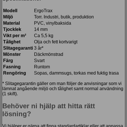
Modell
ErgoTrax
Miljö
Torr. Industri, butik, produktion
Material
PVC, vinylbaksida
Tjocklek
14 mm
Vikt per m²
Ca 5,5 kg
Tålighet
Olja och fett kortvarigt
Slitagegaranti
3 år*
Mönster
Däckmönstrad
Färg
Svart
Fasning
Runtom
Rengöring
Sopas, dammsugs, torkas med fuktig trasa
* Slitagegarantin gäller om man följer de anvisningar som vi
lämnat angående miljö och tålighet samt normal användning
(1 skift).
Behöver ni hjälp att hitta rätt
lösning?
Vi hjälper er gärna att finna standardartiklar eller att anpassa