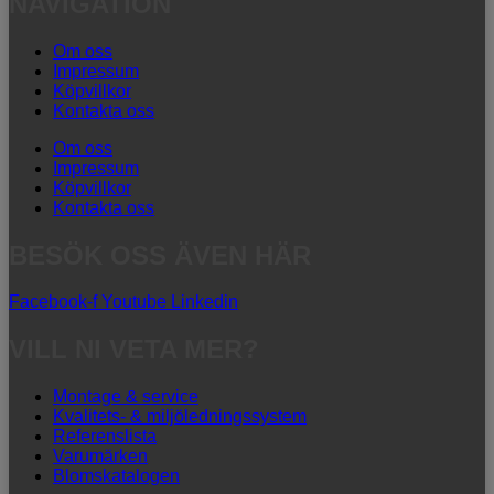
NAVIGATION
Om oss
Impressum
Köpvillkor
Kontakta oss
Om oss
Impressum
Köpvillkor
Kontakta oss
BESÖK OSS ÄVEN HÄR
Facebook-f
Youtube
Linkedin
VILL NI VETA MER?
Montage & service
Kvalitets- & miljöledningssystem
Referenslista
Varumärken
Blomskatalogen