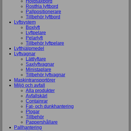
Höjdsaxbord
Rostfria lyftbord
Pallpositionerare
Tillbehör lyftbord
Lyftsystem
Boxlyft
Lyftpelare
Pelarlyft
Tillbehör lyftpelare
Lyfthjälpmedel
Lyftvagnar
Lättlyftare
Saxlyftvagnar
Ministaplare
Tillbehör lyftvagnar
Maskintransportörer
Miljö och avfall
Alla produkter
Avfallskärl
Containrar
Fat- och dunkhantering
Plogar
Tillbehör
Pappershållare
Pallhantering