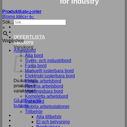
for industry
Produktkategorier
033-
Bloms Idécenter
15 70
Sök...
75
×
Nödvändiga
OFFERTLISTA
Webbshop
Dessa kakor
Varukorg
går inte att
Varukorg
Arbetsbord
välja bort. De
Alla bord
behövs för att
Svets- och industribord
hemsidan
Fasta bord
över huvud
Manuellt justerbara bord
taget ska
Elektriskt justerbara bord
fungera.
Du har inga
Mobila arbetsbord
produkter i
Rostfria arbetsbord
varukorgen.
Vinklingsbara bord
Statistik
Kompletta arbetsbord
Gå tillbaka till
För att vi ska
Packbord
butiken
kunna
Mobila arbetsstationer
förbättra
Tillbehör
hemsidans
Alla tillbehör
funktionalitet
El och belysning
och
Bordsskivor