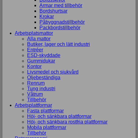
uppbyggnad,
Armar med tillbehör
baserat på
Bordshurtsar
hur
Krokar
hemsidan
Påbyggnadstillbehör
används.
Packbordstillbehör
Arbetsplatsmattor
Alla mattor
Butiker, lager och lätt industri
Upplevelse
Entréer
För att vår
ESD-skyddade
hemsida ska
Gummidukar
prestera så
Kontor
bra som
Livsmedel och sjukvård
möjligt
Oljebeständiga
under ditt
Renrum
besök. Om
Tung industri
du nekar de
Våtrum
här kakorna
Tillbehör
kommer viss
Arbetsplattformar
funktionalitet
Fasta plattformar
att försvinna
Höj- och sänkbara plattformar
från
Höj- och sänkbara rostfria plattformar
hemsidan.
Mobila plattformar
Tillbehör