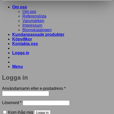
Om oss
Om oss
Referenslista
Varumärken
Impressum
Blomskatalogen
Kundanpassade produkter
Köpvillkor
Kontakta oss
Logga in
Menu
Logga in
Obligatoriskt
Användarnamn eller e-postadress
*
Obligatoriskt
Lösenord
*
Kom ihåg mig
Logga in