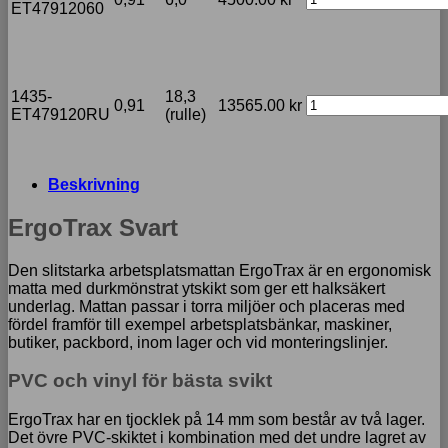
ET47912060
1435-
18,3
0,91
13565.00
kr
ET479120RU
(rulle)
Beskrivning
ErgoTrax Svart
Den slitstarka arbetsplatsmattan ErgoTrax är en ergonomisk
matta med durkmönstrat ytskikt som ger ett halksäkert
underlag. Mattan passar i torra miljöer och placeras med
fördel framför till exempel arbetsplatsbänkar, maskiner,
butiker, packbord, inom lager och vid monteringslinjer.
PVC och vinyl för bästa svikt
ErgoTrax har en tjocklek på 14 mm som består av två lager.
Det övre PVC-skiktet i kombination med det undre lagret av