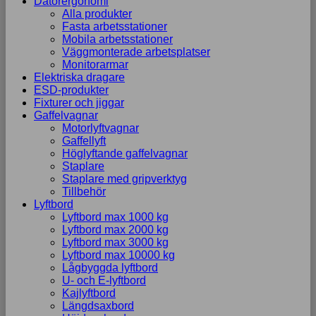
Datorergonomi
Alla produkter
Marknadsföring
Fasta arbetsstationer
Genom att dela
Mobila arbetsstationer
med dig av dina
Väggmonterade arbetsplatser
intressen och ditt
Monitorarmar
beteende när du
Elektriska dragare
surfar ökar du
ESD-produkter
chansen att få se
Fixturer och jiggar
personligt
Gaffelvagnar
anpassat
Motorlyftvagnar
innehåll och
Gaffellyft
erbjudanden.
Höglyftande gaffelvagnar
Staplare
Staplare med gripverktyg
Tillbehör
Lyftbord
Lyftbord max 1000 kg
Lyftbord max 2000 kg
Lyftbord max 3000 kg
Lyftbord max 10000 kg
Lågbyggda lyftbord
U- och E-lyftbord
Kajlyftbord
Längdsaxbord