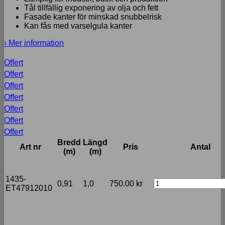
Tål tillfällig exponering av olja och fett
Fasade kanter för minskad snubbelrisk
Kan fås med varselgula kanter
› Mer information
Offert
Offert
Offert
Offert
Offert
Offert
Offert
Bredd
Längd
Art nr
Pris
Antal
(m)
(m)
1435-
0,91
1,0
750.00
kr
ET47912010