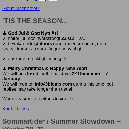
Glömt lösenordet?
'TIS THE SEASON...
🎄
God Jul & Gott Nytt År!
Vi håller jul- och nyårsstängt
22 /12 – 7/1.
Vi bevakar
info@bloms.com
under perioden, men
svarstiderna kan vara längre än vanligt.
Vi önskar er en riktigt fin helg! ✨
🎄
Merry Christmas & Happy New Year!
We will be closed for the holidays
22 December – 7
January
.
We will monitor
info@bloms.com
during this time, but
replies may take longer than usual.
Warm season’s greetings to you! ✨
Kontakta oss
Sommartider / Summer Slowdown –