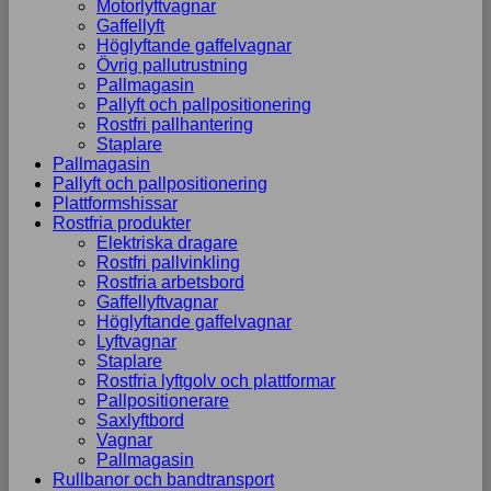
Motorlyftvagnar
Gaffellyft
Höglyftande gaffelvagnar
Övrig pallutrustning
Pallmagasin
Pallyft och pallpositionering
Rostfri pallhantering
Staplare
Pallmagasin
Pallyft och pallpositionering
Plattformshissar
Rostfria produkter
Elektriska dragare
Rostfri pallvinkling
Rostfria arbetsbord
Gaffellyftvagnar
Höglyftande gaffelvagnar
Lyftvagnar
Staplare
Rostfria lyftgolv och plattformar
Pallpositionerare
Saxlyftbord
Vagnar
Pallmagasin
Rullbanor och bandtransport