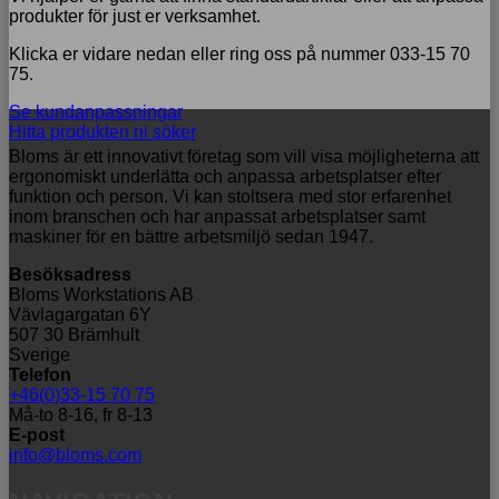
produkter för just er verksamhet.
Klicka er vidare nedan eller ring oss på nummer 033-15 70
75.
Se kundanpassningar
Hitta produkten ni söker
Bloms är ett innovativt företag som vill visa möjligheterna att
ergonomiskt underlätta och anpassa arbetsplatser efter
funktion och person. Vi kan stoltsera med stor erfarenhet
inom branschen och har anpassat arbetsplatser samt
maskiner för en bättre arbetsmiljö sedan 1947.
Besöksadress
Bloms Workstations AB
Vävlagargatan 6Y
507 30 Brämhult
Sverige
Telefon
+46(0)33-15 70 75
Må-to 8-16, fr 8-13
E-post
info@bloms.com