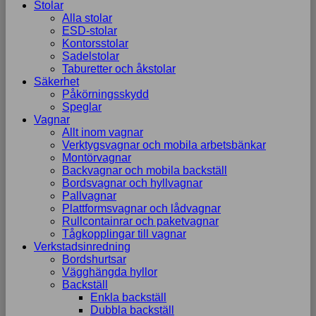
Stolar
Alla stolar
ESD-stolar
Kontorsstolar
Sadelstolar
Taburetter och åkstolar
Säkerhet
Påkörningsskydd
Speglar
Vagnar
Allt inom vagnar
Verktygsvagnar och mobila arbetsbänkar
Montörvagnar
Backvagnar och mobila backställ
Bordsvagnar och hyllvagnar
Pallvagnar
Plattformsvagnar och lådvagnar
Rullcontainrar och paketvagnar
Tågkopplingar till vagnar
Verkstadsinredning
Bordshurtsar
Vägghängda hyllor
Backställ
Enkla backställ
Dubbla backställ