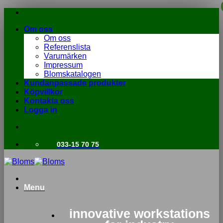
Skip
to
Om oss
content
Om oss
Referenslista
Varumärken
Impressum
Blomskatalogen
Kundanpassade produkter
Köpvillkor
Kontakta oss
Logga in
033-15 70 75
Menu
innovative workstations