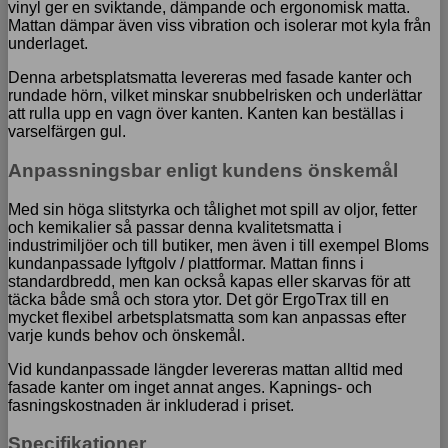
vinyl ger en sviktande, dämpande och ergonomisk matta.
Mattan dämpar även viss vibration och isolerar mot kyla från
underlaget.
Denna arbetsplatsmatta levereras med fasade kanter och
rundade hörn, vilket minskar snubbelrisken och underlättar
att rulla upp en vagn över kanten. Kanten kan beställas i
varselfärgen gul.
Anpassningsbar enligt kundens önskemål
Med sin höga slitstyrka och tålighet mot spill av oljor, fetter
och kemikalier så passar denna kvalitetsmatta i
industrimiljöer och till butiker, men även i till exempel Bloms
kundanpassade lyftgolv / plattformar. Mattan finns i
standardbredd, men kan också kapas eller skarvas för att
täcka både små och stora ytor. Det gör ErgoTrax till en
mycket flexibel arbetsplatsmatta som kan anpassas efter
varje kunds behov och önskemål.
Vid kundanpassade längder levereras mattan alltid med
fasade kanter om inget annat anges. Kapnings- och
fasningskostnaden är inkluderad i priset.
Specifikationer