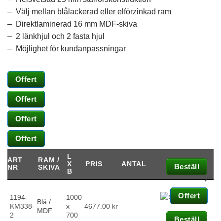
– Välj mellan blålackerad eller elförzinkad ram
– Direktlaminerad 16 mm MDF-skiva
– 2 länkhjul och 2 fasta hjul
– Möjlighet för kundanpassningar
Offert
Offert
Nödvänd
Offert
Dessa ka
går inte at
Offert
välja bort
behövs för
L
ART
RAM /
hemsidan
X
PRIS
ANTAL
Beställ
NR
SKIVA
över huvu
B
taget ska
✓
fungera.
Offert
1194-
1000
Blå /
KM338-
x
4677.00
kr
MDF
2
700
Beställ
Statistik