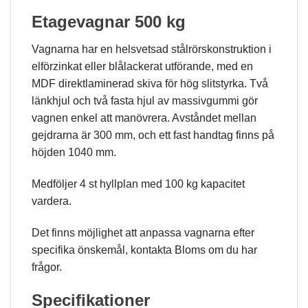
funktionali
Etagevagnar 500 kg
att försvi
från
hemsidan
Vagnarna har en helsvetsad stålrörskonstruktion i
elförzinkat eller blålackerat utförande, med en
MDF direktlaminerad skiva för hög slitstyrka. Två
Marknads
länkhjul och två fasta hjul av massivgummi gör
Genom att
med dig a
vagnen enkel att manövrera. Avståndet mellan
intressen 
gejdrarna är 300 mm, och ett fast handtag finns på
beteende 
höjden 1040 mm.
surfar öka
chansen at
personligt
Medföljer 4 st hyllplan med 100 kg kapacitet
anpassat
vardera.
innehåll o
erbjudand
Det finns möjlighet att anpassa vagnarna efter
specifika önskemål, kontakta Bloms om du har
frågor.
Specifikationer